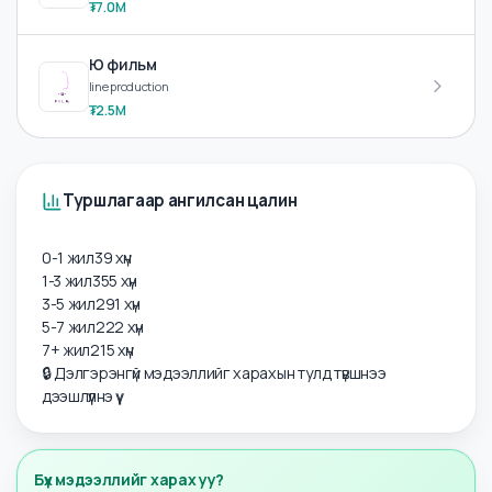
HR Mongolia
Bakery Technologist (Production Technology & Equipment Optimization)
₮7.0M
Ю фильм
line production
₮2.5M
Туршлагаар ангилсан цалин
0-1 жил
39
хүн
1-3 жил
355
хүн
3-5 жил
291
хүн
5-7 жил
222
хүн
7+ жил
215
хүн