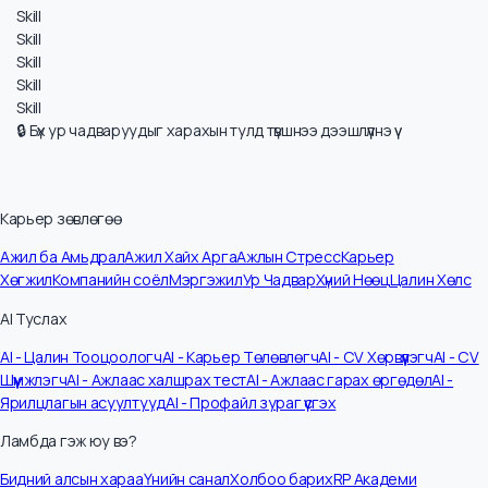
Чанарын хяналт ба баталгаажуулалт
Үйлдвэрлэлийн процессыг сайжруулах (Lean, Six Sigma)
Машин, тоног төхөөрөмжийн ашиглалт, засвар үйлчилгээ
Ажлын байрны аюулгүй байдал, эрүүл мэнд
Skill
Skill
Skill
Skill
Skill
Skill
Skill
Skill
Skill
Skill
🔒 Бүх ур чадваруудыг харахын тулд түвшнээ дээшлүүлнэ үү
Карьер зөвлөгөө
Ажил ба Амьдрал
Ажил Хайх Арга
Ажлын Стресс
Карьер