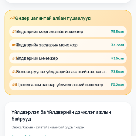
Shift Technologist
· Тэсо ХХК
₮
2.8сая
4 өдрийн өмнө
Quality Inspector
· Тэсо ХХК
₮
2.8сая
4 өдрийн өмнө
Өндөр цалинтай албан тушаалууд
Үйлдвэрийн мэргэжлийн инженер
#
1
₮
5.5сая
Үйлдвэрийн засварын менежер
#
2
₮
3.7сая
Үйлдвэрийн менежер
#
3
₮
3.5сая
Боловсруулах үйлдвэрийн ээлжийн ахлах ажилтан
#
4
₮
3.5сая
Цахилгааны засвар үйлчилгээний инженер
#
5
₮
3.2сая