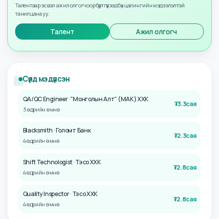
🔒 Дэлгэрэнгүй мэдээллийг харахын тулд түвшнээ
дээшлүүлнэ үү
Бүх мэдээллийг харах уу?
Талентаар эсвэл ажил олгогчоор бүртгүүлээд бүх цалингийн мэдээлэлтэй
танилцана уу.
Талент
Ажил олгогч
Cүүлд мэдүүлсэн
QA/QC Engineer
· "Монголын Алт" (МАК) ХХК
₮
3.3сая
3 өдрийн өмнө
Blacksmith
· Голомт Банк
₮
2.3сая
4 өдрийн өмнө