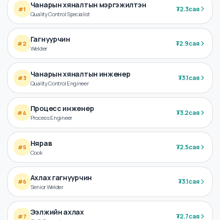
Чанарын хяналтын мэргэжилтэн
₮
2.3сая
#
1
Quality Control Specialist
Гагнуурчин
₮
2.9сая
#
2
Welder
Чанарын хяналтын инженер
₮
3.1сая
#
3
Quality Control Engineer
Процесс инженер
₮
3.2сая
#
4
Process Engineer
Нярав
₮
2.5сая
#
5
Cook
Ахлах гагнуурчин
₮
3.1сая
#
6
Senior Welder