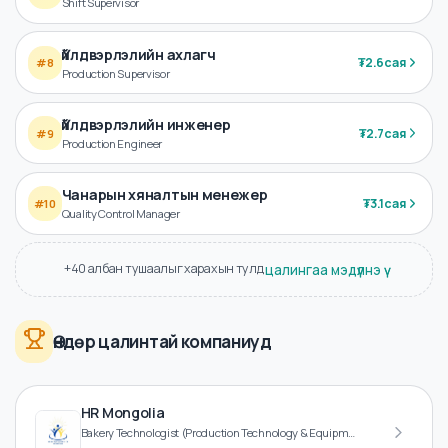
Ээлжийн ахлах
₮
2.7сая
#
7
Shift Supervisor
Үйлдвэрлэлийн ахлагч
₮
2.6сая
#
8
Production Supervisor
Үйлдвэрлэлийн инженер
₮
2.7сая
#
9
Production Engineer
Чанарын хяналтын менежер
₮
3.1сая
#
10
Quality Control Manager
+40 албан тушаалыг харахын тулд
цалингаа мэдүүлнэ үү
Өндөр цалинтай компаниуд