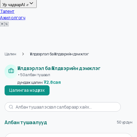
Цалин
Ур чадвар
AI
Талент
Ажил олгогч
🇲🇳
Цалин
Үйлдвэрлэл ба Үйлдвэрийн дэмжлэг
Үйлдвэрлэл ба Үйлдвэрийн дэмжлэг
•
50
албан тушаал
₮
2.8сая
дундаж цалин
:
Цалингаа мэдүүлэх
Албан тушаалууд
50 үр д