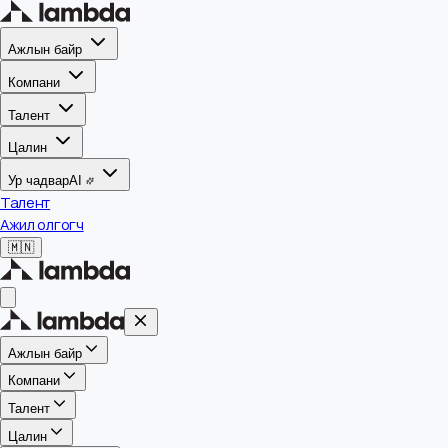
Ажлын байр
Компани
Талент
Цалин
Ур чадвар
AI
Талент
Ажил олгогч
🇲🇳
Ажлын байр
Компани
Талент