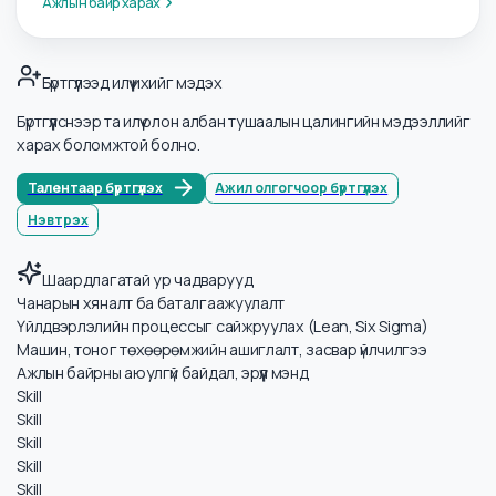
Үйлдвэрлэл ба Үйлдвэрийн дэмжлэг ажлын
байрууд
Энэ салбарын нээлттэй ажлын байруудыг харах
Ажлын байр харах
Бүртгүүлээд илүү ихийг мэдэх
Бүртгүүлснээр та илүү олон албан тушаалын цалингийн мэдээллийг
харах боломжтой болно.
Талентаар бүртгүүлэх
Ажил олгогчоор бүртгүүлэх
Нэвтрэх
Шаардлагатай ур чадварууд