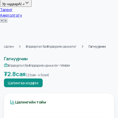
Цалин
Ур чадвар
AI
Талент
Ажил олгогч
🇲🇳
Цалин
Үйлдвэрлэл ба Үйлдвэрийн дэмжлэг
Гагнуурчин
Гагнуурчин
Үйлдвэрлэл ба Үйлдвэрийн дэмжлэг
•
Welder
₮
2.8сая
(
2.1сая
-
4.5сая
)
Цалингаа мэдүүлэх
Цалингийн тойм