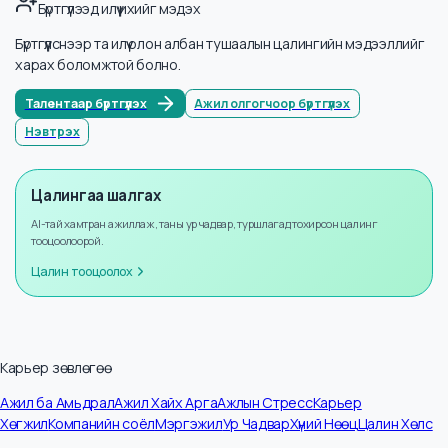
Мэдээллийн тоо
17
Жилийн өсөлт
+
8
%
Бүртгүүлээд илүү ихийг мэдэх
Бүртгүүлснээр та илүү олон албан тушаалын цалингийн мэдээллийг
харах боломжтой болно.
Талентаар бүртгүүлэх
Ажил олгогчоор бүртгүүлэх
Нэвтрэх
Цалингаа шалгах
AI-тай хамтран ажиллаж, таны ур чадвар, туршлагад тохирсон цалинг
тооцоолоорой.