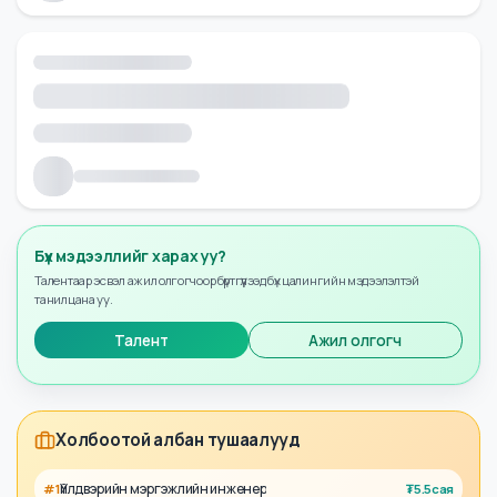
Бүх мэдээллийг харах уу?
Талентаар эсвэл ажил олгогчоор бүртгүүлээд бүх цалингийн мэдээлэлтэй
танилцана уу.
Талент
Ажил олгогч