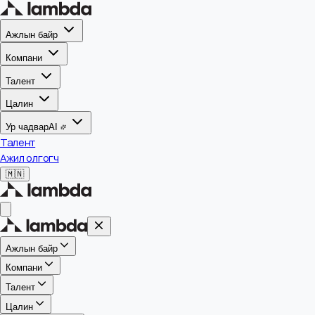
Ажлын байр
Компани
Талент
Цалин
Ур чадвар
AI
Талент
Ажил олгогч
🇲🇳
Ажлын байр
Компани
Талент