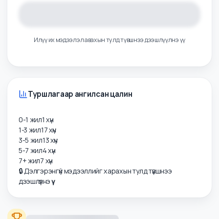
Илүү их мэдээлэл авахын тулд түвшнээ дээшлүүлнэ үү
Туршлагаар ангилсан цалин
0-1 жил
1
хүн
1-3 жил
17
хүн
3-5 жил
13
хүн
5-7 жил
4
хүн
7+ жил
7
хүн
🔒 Дэлгэрэнгүй мэдээллийг харахын тулд түвшнээ
дээшлүүлнэ үү