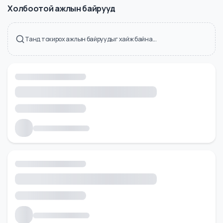
Холбоотой ажлын байрууд
Танд тохирох ажлын байруудыг хайж байна...