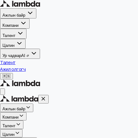
Ажлын байр
Компани
Талент
Цалин
Ур чадвар
AI
Талент
Ажил олгогч
🇲🇳
Ажлын байр
Компани
Талент