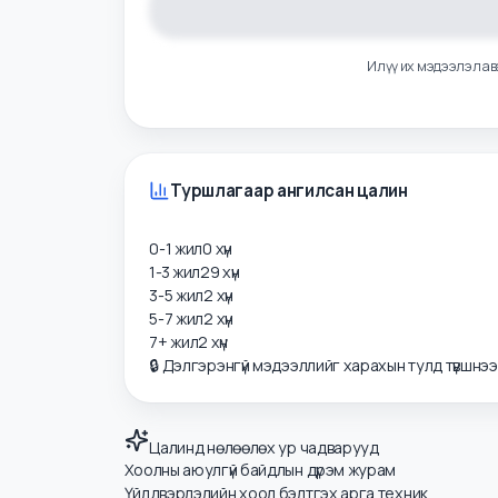
Илүү их мэдээлэ
Туршлагаар ангилсан цалин
0-1 жил
0
хүн
1-3 жил
29
хүн
3-5 жил
2
хүн
5-7 жил
2
хүн
7+ жил
2
хүн
🔒 Дэлгэрэнгүй мэдээллийг харахын тулд түвшнэ