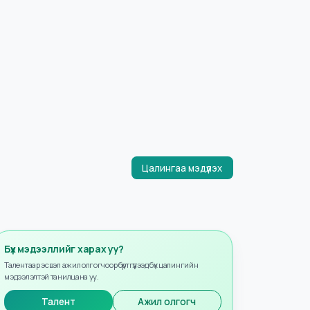
Цалингаа мэдүүлэх
Бүх мэдээллийг харах уу?
Талентаар эсвэл ажил олгогчоор бүртгүүлээд бүх цалингийн
мэдээлэлтэй танилцана уу.