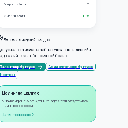
Салбарууд
Үйлдвэрлэл ба Үйлдвэрийн дэмжлэг
Мэдээллийн тоо
11
Жилийн өсөлт
+
8
%
Бүртгүүлээд илүү ихийг мэдэх
Бүртгүүлснээр та илүү олон албан тушаалын цалингийн
мэдээллийг харах боломжтой болно.
Талентаар бүртгүүлэх
Ажил олгогчоор бүртгүүлэх
Нэвтрэх
Цалингаа шалгах
AI-тай хамтран ажиллаж, таны ур чадвар, туршлагад тохирсон