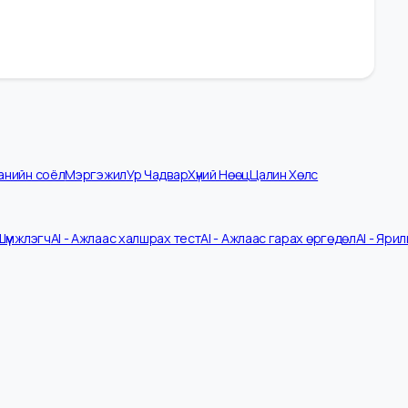
омпанийн соёл
Мэргэжил
Ур Чадвар
Хүний Нөөц
Цалин Хөлс
 CV Шүүмжлэгч
AI - Ажлаас халшрах тест
AI - Ажлаас гарах өргөдөл
A