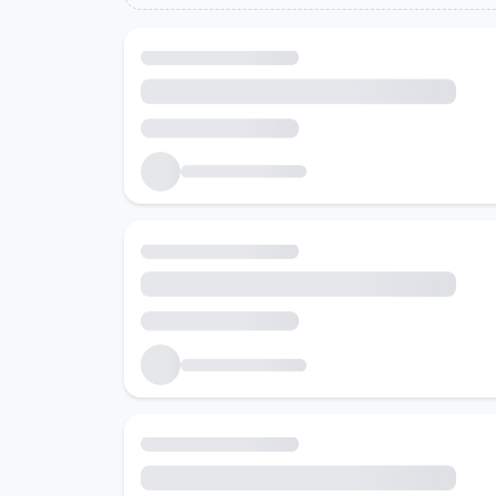
Холбоотой ажлын байрууд
Танд тохирох ажлын байруудыг хайж байна...