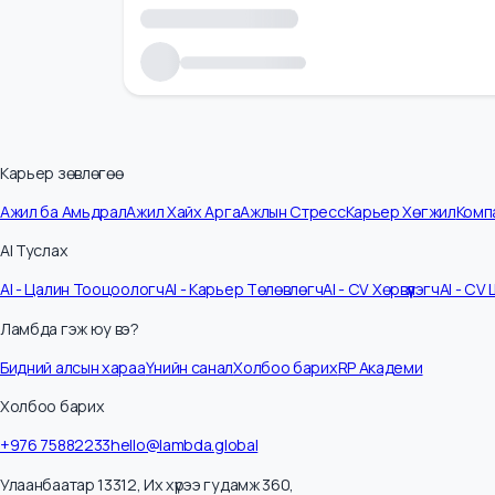
Карьер зөвлөгөө
Ажил ба Амьдрал
Ажил Хайх Арга
Ажлын Стресс
Карьер Хөгжил
К
AI Туслах
AI - Цалин Тооцоологч
AI - Карьер Төлөвлөгч
AI - CV Хөрвүүлэгч
AI -