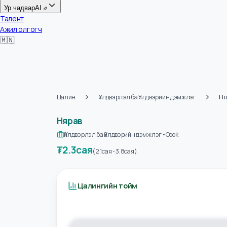
Цалин
Ур чадвар
AI
Талент
Ажил олгогч
🇲🇳
Цалин
Үйлдвэрлэл ба Үйлдвэрийн дэмжлэг
Нярав
Үйлдвэрлэл ба Үйлдвэрийн дэмжлэг
•
Cook
₮
2.3сая
(
2.1сая
-
3.8сая
)
Цалингийн тойм