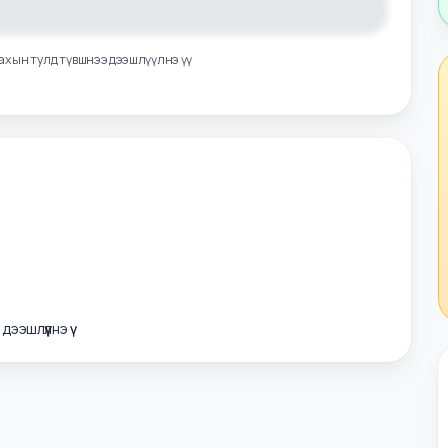
л авахын тулд түвшнээ дээшлүүлнэ үү
э дээшлүүлнэ үү