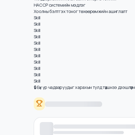
Цалинд нөлөөлөх ур чадварууд
Хоолны аюулгүй байдлын дүрэм журам
Үйлдвэрлэлийн хоол бэлтгэх арга техник
HACCP системийн мэдлэг
Хоолны бэлтгэх тоног төхөөрөмжийн ашиглалт
Skill
Skill
Skill
Skill
Skill
Skill
Skill
Skill
Skill
Skill
Skill
🔒 Бүх ур чадваруудыг харахын тулд түвшнээ дээшлүү