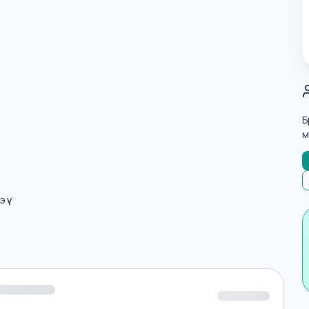
лнэ үү