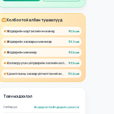
Талент
Ажил олгогч
Холбоотой албан тушаалууд
Үйлдвэрийн мэргэжлийн инженер
#
1
₮
5.5сая
Үйлдвэрийн засварын менежер
#
2
₮
3.7сая
Үйлдвэрийн менежер
#
3
₮
3.5сая
Боловсруулах үйлдвэрийн ээлжийн ахлах ажилтан
#
4
₮
3.5сая
Цахилгааны засвар үйлчилгээний инженер
#
5
₮
3.2сая
Товч мэдээлэл