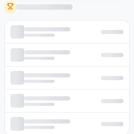
дээшлүүлнэ үү