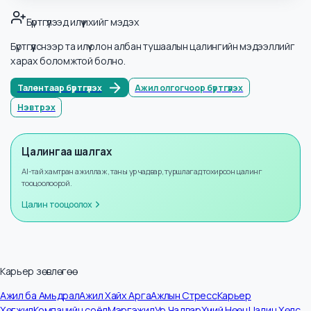
Салбарууд
Хэрэглэгчийн үйлчилгээ
Мэдээллийн тоо
3
Жилийн өсөлт
+
8
%
Бүртгүүлээд илүү ихийг мэдэх
Бүртгүүлснээр та илүү олон албан тушаалын цалингийн мэдээллийг
харах боломжтой болно.
Талентаар бүртгүүлэх
Ажил олгогчоор бүртгүүлэх
Нэвтрэх
Цалингаа шалгах
AI-тай хамтран ажиллаж, таны ур чадвар, туршлагад тохирсон цалинг
тооцоолоорой.