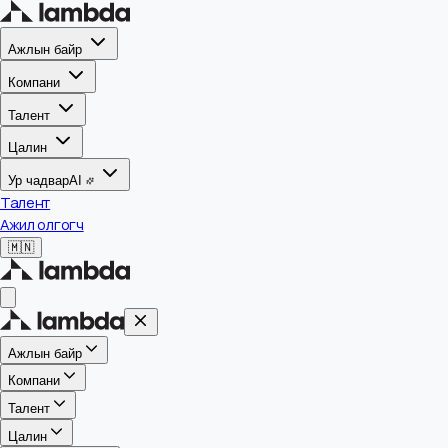
Ажлын байр
Компани
Талент
Цалин
Ур чадвар
AI
Талент
Ажил олгогч
🇲🇳
Ажлын байр
Компани
Талент