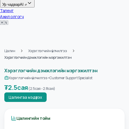
Цалин
Ур чадвар
AI
Талент
Ажил олгогч
🇲🇳
Цалин
Хэрэглэгчийн үйлчилгээ
Хэрэглэгчийн дэмжлэгийн мэргэжилтэн
Хэрэглэгчийн дэмжлэгийн мэргэжилтэн
Хэрэглэгчийн үйлчилгээ
•
Customer Support Specialist
₮
2.5сая
(
2.5сая
-
2.8сая
)
Цалингаа мэдүүлэх