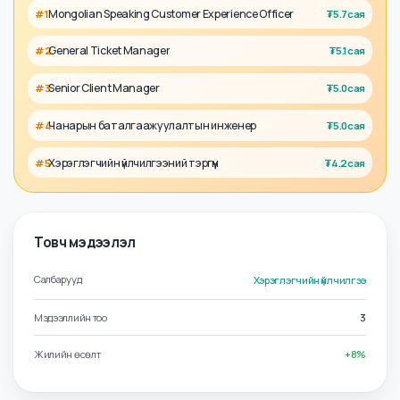
Талент
Ажил олгогч
Холбоотой албан тушаалууд
Mongolian Speaking Customer Experience Officer
#
1
₮
5.7сая
General Ticket Manager
#
2
₮
5.1сая
Senior Client Manager
#
3
₮
5.0сая
Чанарын баталгаажуулалтын инженер
#
4
₮
5.0сая
Хэрэглэгчийн үйлчилгээний тэргүүн
#
5
₮
4.2сая
Товч мэдээлэл