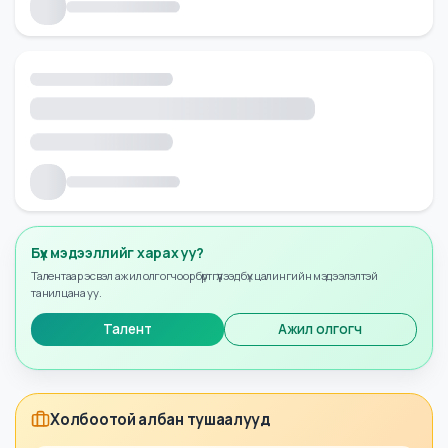
Бүх мэдээллийг харах уу?
Талентаар эсвэл ажил олгогчоор бүртгүүлээд бүх цалингийн мэдээлэлтэй
танилцана уу.