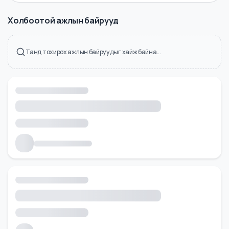
Холбоотой ажлын байрууд
Танд тохирох ажлын байруудыг хайж байна...