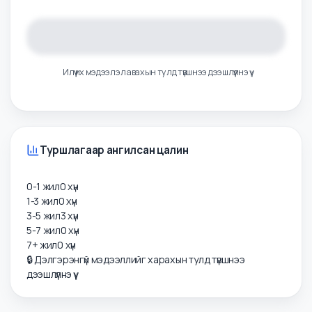
Цалингийн тойм
Илүү их мэдээлэл авахын тулд түвшнээ дээшлүүлнэ үү
Туршлагаар ангилсан цалин
0-1 жил
0
хүн
1-3 жил
0
хүн
3-5 жил
3
хүн
5-7 жил
0
хүн
7+ жил
0
хүн
🔒 Дэлгэрэнгүй мэдээллийг харахын тулд түвшнээ