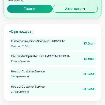
5-7 жил
63
хүн
7+ жил
40
хүн
🔒 Дэлгэрэнгүй мэдээллийг харахын тулд түвшнээ
дээшлүүлнэ үү
Бүх мэдээллийг харах уу?
Талентаар эсвэл ажил олгогчоор бүртгүүлээд бүх цалингийн мэдээлэлтэй
танилцана уу.
Талент
Ажил олгогч
Cүүлд мэдүүлсэн
Customer Relations Specialist
· UB GROUP
₮
3.3сая
Өчигдөр 07:56-д
Call Center Operator
· LIQUI MOLY -MONGOLIA