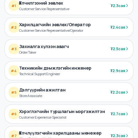
Үйлчилгээний зөвлөх
₮
2.3сая
#
1
Customer Service Representative
Харилцагчийн зөвлөх/Оператор
₮
2.4сая
#
2
Customer Service Representative/Operator
Захиалга хүлээн авагч
₮
2.5сая
#
3
Order Taker
Техникийн дэмжлэгийн инженер
₮
2.9сая
#
4
Technical Support Engineer
Дэлгүүрийн ажилтан
₮
2.2сая
#
5
Store Associate
Хэрэглэгчийн туршлагын мэргэжилтэн
₮
2.7сая
#
6
Customer Experience Specialist