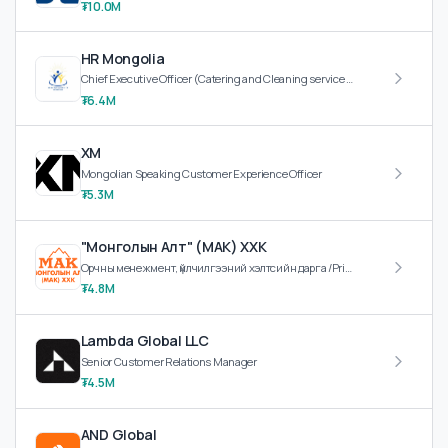
Вестас Монголиа ХХК
Field Service Technician
₮10.0M
HR Mongolia
Chief Executive Officer (Catering and Cleaning service company), Service Center Manager (Premium Smartphone Service Center)
₮6.4M
XM
Mongolian Speaking Customer Experience Officer
₮5.3M
"Монголын Алт" (МАК) ХХК
Орчны менежмент, үйлчилгээний хэлтсийн дарга /Prime Service/, Чанар, хяналтын хэлтсийн дарга /Prime Service/
₮4.8M