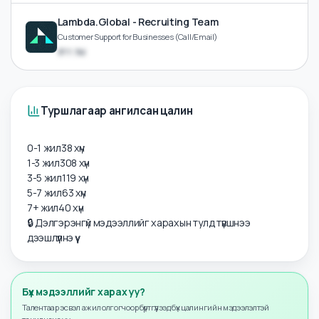
Ресепшн (Service apartment)
₮??.?M
Ikh khuree Construction
Call Service Specialist (Утасны оператор)
₮??.?M
Lambda.Global - Recruiting Team
Customer Support for Businesses (Call/Email)
₮??.?M
Туршлагаар ангилсан цалин
0-1 жил
38
хүн
1-3 жил
308
хүн
3-5 жил
119
хүн