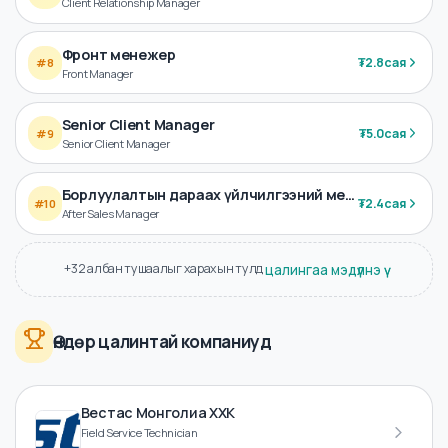
Үйлчлүүлэгчийн харилцааны менежер
₮
2.3сая
#
7
Client Relationship Manager
Фронт менежер
₮
2.8сая
#
8
Front Manager
Senior Client Manager
₮
5.0сая
#
9
Senior Client Manager
Борлуулалтын дараах үйлчилгээний менежер
₮
2.4сая
#
10
After Sales Manager
+32 албан тушаалыг харахын тулд
цалингаа мэдүүлнэ үү
Өндөр цалинтай компаниуд