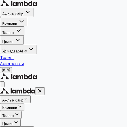
Ажлын байр
Компани
Талент
Цалин
Ур чадвар
AI
Талент
Ажил олгогч
🇲🇳
Ажлын байр
Компани
Талент