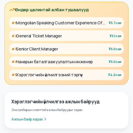
₮
3.5сая
18 өдрийн өмнө
Head of Customer Service
₮
4.2сая
2+ сарын өмнө
Head of Customer Service
₮
4.2сая
2+ сарын өмнө
Өндөр цалинтай албан тушаалууд
Mongolian Speaking Customer Experience Officer
#
1
₮
5.7сая
General Ticket Manager
#
2
₮
5.1сая
Senior Client Manager
#
3
₮
5.0сая
Чанарын баталгаажуулалтын инженер
#
4
₮
5.0сая