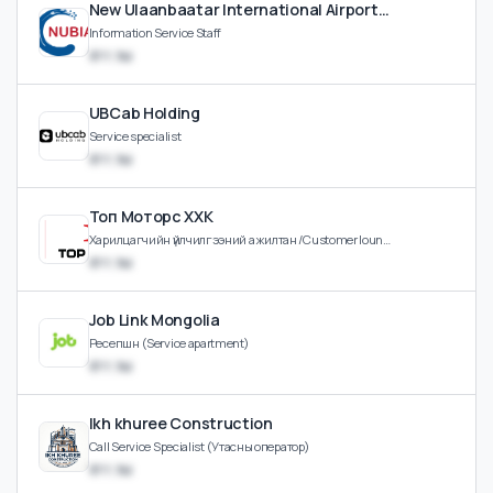
Lambda Recruiters
Service Engineer/Technician (Засварын инженер), CUSTOMER SERVICE OFFICER
₮3.0M
New Ulaanbaatar International Airport LLC
Information Service Staff
₮??.?M
UBCab Holding
Service specialist
₮??.?M
Топ Моторс ХХК
Харилцагчийн үйлчилгээний ажилтан /Customer lounge/
₮??.?M
Job Link Mongolia