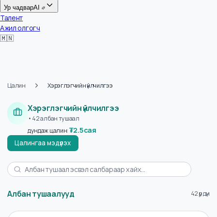
Цалин
Ур чадвар
AI
Талент
Ажил олгогч
🇲🇳
Цалин
Хэрэглэгчийн үйлчилгээ
Хэрэглэгчийн үйлчилгээ
•
42
албан тушаал
₮
2.5сая
дундаж цалин
:
Цалингаа мэдүүлэх
Албан тушаалууд
42 үр д