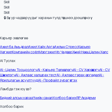
Шаардлагатай ур чадварууд
Харилцааны чадвар
Асуудал шийдвэрлэх чадвар
Идэвхтэй сонсох
Эмпати
Skill
Skill
Skill
Skill
Skill
Skill
Skill
Skill
Skill
Skill
🔒 Бүх ур чадваруудыг харахын тулд түвшнээ дээшлүүлнэ үү
Карьер зөвлөгөө