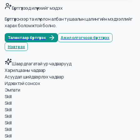
Хэрэглэгчийн үйлчилгээний тэргүүн
#
5
₮
4.2сая
Хэрэглэгчийн үйлчилгээ ажлын байрууд
Энэ салбарын нээлттэй ажлын байруудыг харах
Ажлын байр харах
Бүртгүүлээд илүү ихийг мэдэх
Бүртгүүлснээр та илүү олон албан тушаалын цалингийн мэдээллийг
харах боломжтой болно.
Талентаар бүртгүүлэх
Ажил олгогчоор бүртгүүлэх
Нэвтрэх