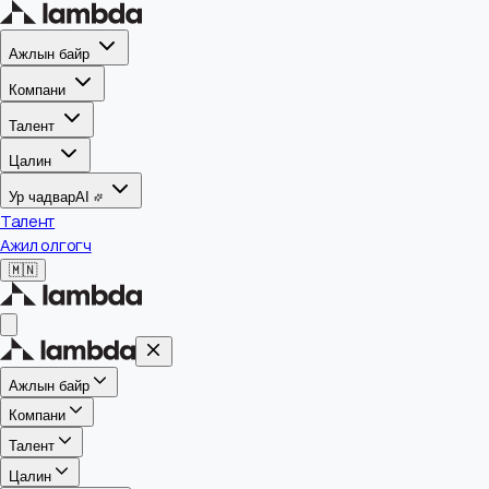
Ажлын байр
Компани
Талент
Цалин
Ур чадвар
AI
Талент
Ажил олгогч
🇲🇳
Ажлын байр
Компани
Талент