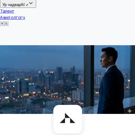
Цалин
Ур чадвар
AI
Талент
Ажил олгогч
🇲🇳