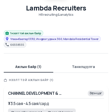
Lambda Recruiters
HR recruiting & analytics
1 нээлттэй ажлын байр
Улаанбаатар 13312, Их хүрээ гудамж 360, Mandala Residential Tower
66558555
Ажлын байр (1)
Танилцуулга
НЭЭЛТТЭЙ АЖЛЫН БАЙР (1)
CHANNEL DEVELOPMENT & PRODUCT TRAINER
Бүтэн цаг