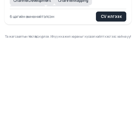
₮
3.5 cая - 4.5 cая
/
сард
Channel Development
Channel Mapping
Retail Operations
Partner Management
СV илгээх
6 цагийн өмнө нийтэлсэн
Relationship Building
Merchandising
Product Training
Presentation Skills
NPI Readiness
English (Working Level)
Та жагсаалтын төгсгөлд хүрлээ. Илүү их ажил харахыг хүсвэл хайлт хэсгээс хайна у