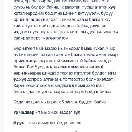
удирдах чадварын суурийг тавьж байна л гэсэн үг
билээ. Тухайлбал баярлах, уурлах, бухимдхаараа
ямар хариу үйлдэл гаргадаг, тийм нөхцөлд сэтгэл
хөдлөлөө хэрхэн удирдах гэх мэт зүйлст бид
суралцах хэрэгтэй болдог.
Өөрийн үнэ цэнийг зөв ойлгож, зөв газар, зөв
байдлаар илэрхийлж сурах нь хувь хүн илүү хурдтай
өсөж, эргэн тойрон дахь боломжуудаа анзаарах
суурь нь болдог байна. Чадвартай, туршлагатай хүмүүс
хүртэл өөрсдийн бодит үнэ цэнийг дутуу үнэлж, буруу
орчинд гацах нь элбэг. Тиймээс хаана байвал, юу
хийвэл үнэ цэнтэй гэдгээ мэдсэн байхад илүү олон
чадварт суралцаж, ажлын амжилт, амьдралын чанар ч
сайжрах эерэг нөлөөтэй юм.
Өөрийгөө танин мэдэх нь амьдралд маш чухал. Учир
нь бид өөрийгөө сайн ойлгож байвал ямар ажил, ямар
орчинд илүү аз жаргалтай, амжилттай байхаа мэддэг
болно. Бас бусдын үг, нөлөөнд амархан автахгүй,