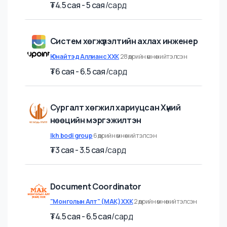
Talent Hub Mongolia
13 өдрийн өмнө нийтэлсэн
₮
4.5 cая - 5 cая
/
сард
Систем хөгжүүлэлтийн ахлах инженер
Юнайтэд Аллианс ХХК
28 өдрийн өмнө нийтэлсэн
₮
6 cая - 6.5 cая
/
сард
Сургалт хөгжил хариуцсан Хүний
нөөцийн мэргэжилтэн
Ikh bodi group
6 өдрийн өмнө нийтэлсэн
₮
3 cая - 3.5 cая
/
сард
Document Coordinator