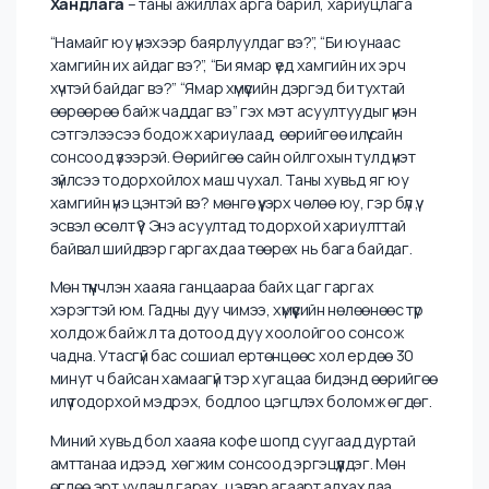
өөрийнхөөрөө шийдвэр гаргах итгэлтэй болдог. Ийм
үед хүмүүс дотроо илүү тайван, тогтвортой болж эхэлдэг.
Харин өөрийгөө сайн мэдэхгүй үед хүмүүс ихэвчлэн
бусдыг дагаж урсгалаараа амьдарч байдаг билээ.
Бодит үнэ цэнэ нь дараах 3 зүйлээс бүрддэг байна.
Ур чадвар
– таны хийж чаддаг зүйл
Үр дүн
– таны авчирдаг бодит нөлөө
Хандлага
– таны ажиллах арга барил, хариуцлага
“Намайг юу үнэхээр баярлуулдаг вэ?”, “Би юунаас
хамгийн их айдаг вэ?”, “Би ямар үед хамгийн их эрч
хүчтэй байдаг вэ?” “Ямар хүмүүсийн дэргэд би тухтай
өөрөөрөө байж чаддаг вэ” гэх мэт асуултуудыг үнэн
сэтгэлээсээ бодож хариулаад, өөрийгөө илүү сайн
сонсоод үзээрэй. Өөрийгөө сайн ойлгохын тулд үнэт
зүйлсээ тодорхойлох маш чухал. Таны хувьд яг юу
хамгийн үнэ цэнтэй вэ? мөнгө үү, эрх чөлөө юу, гэр бүл үү,
эсвэл өсөлт үү? Энэ асуултад тодорхой хариулттай