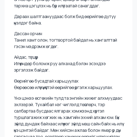
байвал шийдвэр гаргахдаа төөрөх нь бага байдаг.
Мөн түүнчлэн хааяа ганцаараа байх цаг гаргах
хэрэгтэй юм. Гадны дуу чимээ, хүмүүсийн нөлөөнөөс түр
холдож байж л та дотоод дуу хоолойгоо сонсож
чадна. Утасгүй бас сошиал ертөнцөөс хол ердөө 30
минут ч байсан хамаагүй тэр хугацаа бидэнд өөрийгөө
илүү тодорхой мэдрэх, бодлоо цэгцлэх боломж өгдөг.
Миний хувьд бол хааяа кофе шопд суугаад дуртай
амттанаа идээд, хөгжим сонсоод эргэцүүлдэг. Мөн
өглөө эрт ууланд гарах, цэвэр агаарт алхахдаа
тархиа цэгцлэх нь бүр илүү таатай санагддаг.
Дараах шалтгаануудаас болж бид өөрийгөө дутуу
үнэлдэг байна.
Дассан орчин
Танил хамт олон, тогтвортой байдал нь хангалттай
гэсэн мэдрэмж өгдөг.
Айдас, түгшүүр