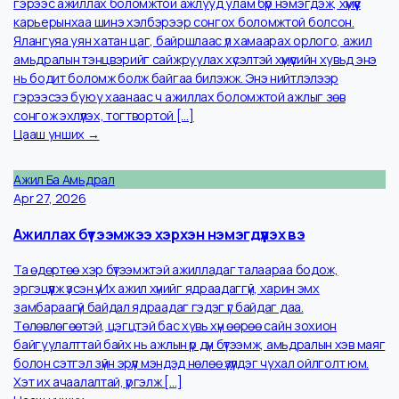
Төстэй нийтлэлүүд
Ажил Ба Амьдрал
Apr 30, 2026
Зайнаас ажиллах боломжийн тухай
Одоо үед эзэмшсэн чадвар, хуримтлуулсан туршлагаараа
гэрээс ажиллах боломжтой ажлууд улам бүр нэмэгдэж, хүмүүс
карьерынхаа шинэ хэлбэрээр сонгох боломжтой болсон.
Ялангуяа уян хатан цаг, байршлаас үл хамаарах орлого, ажил
амьдралын тэнцвэрийг сайжруулах хүсэлтэй хүмүүсийн хувьд энэ
нь бодит боломж болж байгаа билэжж. Энэ нийтлэлээр
гэрээсээ буюу хаанаас ч ажиллах боломжтой ажлыг зөв
сонгож эхлүүлэх, тогтвортой […]