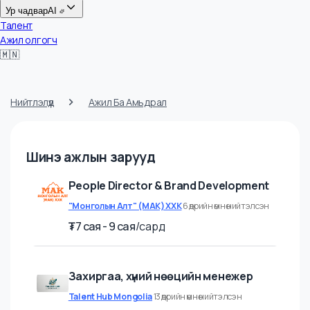
Цалин
Ур чадвар
AI
Талент
Ажил олгогч
🇲🇳
Нийтлэлүүд
Ажил Ба Амьдрал
Шинэ ажлын зарууд
People Director & Brand Development
"Монголын Алт" (МАК) ХХК
6 өдрийн өмнө нийтэлсэн
₮
7 cая - 9 cая
/
сард
Захиргаа, хүний нөөцийн менежер