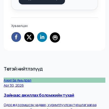
чаддаг, ажил дээрээ илүү итгэлтэй, үлгэр жишээ бас
манлайлагч байдаг.
AI ХЭРЭГСЭЛ
AI - Ажлаас гарах өргөдөл
Мэргэжлийн ажлаас гарах өргөдлийн
загвар үүсгэж, зөв арга барилаар гарах
Одоо ашиглах
Хуваалцах