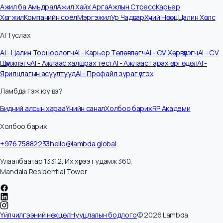
Компаниуд чадварлаг талентын төлөө өрсөлдөж
байна уу
Өөрт тохиромжтой ажлын байраа хайж олох, эсвэл тухайн
ажлын байранд хамгийн сайн зохицох тогтвортой ажиллах
талентыг олж авна гэдэг хамгийн чухал билээ. Хэдэн жилийн
өмнө компанийг гуйж, өөрийгөө баталж маш их хичээж ажилд
ордог байсан бол одоо эсрэгээрээ компаниуд тухайн шилдэ
талентыг шударга өрсөлдөхүйц цалин, бусад давуу
талуудаараа өрсөлдөн авдаг болсон байна гэж хүмүүс
хоорондоо […]
Цааш унших →
Карьер зөвлөгөө
Ажил ба Амьдрал
Ажил Хайх Арга
Ажлын Стресс
Карьер
Хөгжил
Компанийн соёл
Мэргэжил
Ур Чадвар
Хүний Нөөц
Цалин Хөл
AI Туслах