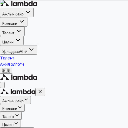
Ажлын байр
Компани
Талент
Цалин
Ур чадвар
AI
Талент
Ажил олгогч
🇲🇳
Ажлын байр
Компани
Талент