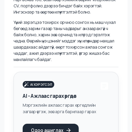
Илүү өндөр боломж руу алхахад бэлэн эсэхдээ
эргэлзэж байдаг.
Өөрийгөө бусадтай харьцуулах
Өөрөөсөө илүү хүмүүстэй өөрийгөө үргэлж харьцуулах.
Үнэ цэнээ өсгөхийн тулд та энгийн жижиг алхмуудаас
эхлээрэй. Тухайбал нэг чиглэлд төвлөрч, тэр
салбартаа бусдаас ялгарах хэмжээнд хүртэл
туршлагажиж хөгжих нь хамгийн эхний алхам юм. Бүх
зүйлд дундаж байхаас илүү нэг зүйлд маш сайн байх нь илүү
үнэ цэнтэй байдаг. Мөн хийсэн ажлаа болон ямар үр дүн
гаргаснаа тоо, өсөлтөөр хэмжиж өөрийг илэрхийлэх
CV, портфолио дээрээ бичдэг байх хэрэгтэй.
Ингэснээр та өөртөө илүү итгэлтэй болно.
Үүний зэрэгцээ тохирох орчноо сонгох нь маш чухал
бөгөөд зарим газар таны чадварыг анзаарахгүй ч
байж болно, харин зөв орчинд та илүү тод гэрэлтэж
чадна. Өөрийн үнэ цэнийг мэддэг хүн илүү өндөр нөхцөл
шаардахаас айдаггүй, өөрт тохирсон ажлаа сонгож