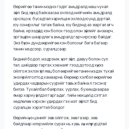
Өөрийгөө танин мэднэ гэдэг амьдралд маш чухал
зүйл. Бид хүүхэд байхаасаа эхлээд нийгмийн амьдралд
оролцож, бусадтай харилцаж эхлээд юунд дуртай,
юу сонирхлыг татаж байна, юу бидэнд аз жаргал өгч
байна, ирээдүйд хэн болох гээд олон зүйлийг анзаарч,
эргэцүүлэх шаардлага амьдралд гарч ирсээр байдаг.
Энэ бүхэн дунд өөрийгөө хэн болохыг бага багаар
танин мэдсээр, суралцсаар.
Бидний бодол, мэдрэмж, үнэт зүйл, давуу болон сул
тал, шийдвэр гаргах хэв маяг гээд дотоод хүнээ
ойлгож эхлэх үйл явц бол өөрийгөө танин мэдэх тухай
энэхүү ойлголтод хамаарна. Өөрөөр хэлбэл өөрийгөө