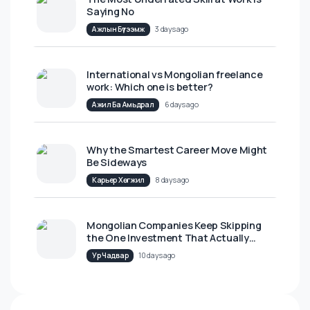
Компанийн Соёл
9 hours ago
The Most Underrated Skill at Work Is
Saying No
Ажлын Бүтээмж
3 days ago
International vs Mongolian freelance
work: Which one is better?
Ажил Ба Амьдрал
6 days ago
Why the Smartest Career Move Might
Be Sideways
Карьер Хөгжил
8 days ago
Mongolian Companies Keep Skipping