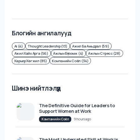
"Монголын Алт" (МАК) ХХК
2 өдрийн өмнө нийтэлсэн
₮
4.5 cая - 6.5 cая
/
сард
Блогийн ангилалууд
Ai (4)
Thought Leadership (13)
Ажил Ба Амьдрал (59)
Ажил Хайх Арга (56)
Ажлын Бүтээмж (4)
Ажлын Стресс (28)
Карьер Хөгжил (85)
Компанийн Соёл (34)
Шинэ нийтлэлүүд
The Definitive Guide for Leaders to
Support Women at Work