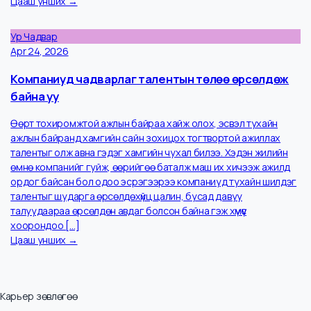
Цааш унших →
Ажил Ба Амьдрал
Apr 27, 2026
Ажиллах бүтээмжээ хэрхэн нэмэгдүүлэх вэ
Та өдөртөө хэр бүтээмжтэй ажилладаг талаараа бодож,
эргэцүүлж үзсэн үү. Их ажил хүнийг ядраадаггүй, харин эмх
замбараагүй байдал ядраадаг гэдэг үг байдаг даа.
Төлөвлөгөөтэй, цэгцтэй бас хувь хүн өөрөө сайн зохион
байгуулалттай байх нь ажлын үр дүн бүтээмж, амьдралын хэв ма
болон сэтгэл зүйн эрүүл мэндэд нөлөө үзүүлдэг чухал ойлголт юм.
Хэт их ачаалалтай, үргэлж […]
Цааш унших →
Ур Чадвар
Apr 24, 2026