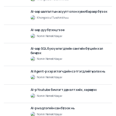
AI ашиглан сургалтын интерактив тоглоом бүтээх
нь
Khongorzul Tuvshinkhuu
6
min
AI ашиглан англиар илүү хурдан чөлөөтэй ярьж
сурцгаая
Khongorzul Tuvshinkhuu
3
min
AI-аар шалгалтын асуулт олон хувилбараар бүтээх
Khongorzul Tuvshinkhuu
6
min
AI-аар дуу бүтээцгээе
Nomin Nemekhbayar
7
min
AI-аар SQL буюу өгөгдлийн сангийн бүтцийн хэл
бичүүлэх
Nomin Nemekhbayar
6
min
AI Agent-р хэрэглэгчдийн сэтгэгдлийг үнэлэх нь