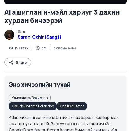
AI ашиглан и-мэйл хариуг 3 дахин
хурдан бичээрэй
Багш
Saran-Ochir (Saagii)
153
Үзсэн
3m
3 сарын өмнө
Share
Энэ хичээлийн тухай
Удирдлага/Захиргаа
Claude Chrome Extension
ChatGPT Atlas