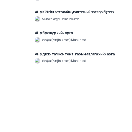
Nomin Nemekhbayar
5
min
AI-р Youtube бичлэгт дүгнэлт хийх, хөрвүүлэх
Nomin Nemekhbayar
10
min
AI-р мэдлэгийн сан бүтээх нь
Nomin Nemekhbayar
4
min
AI-р KPI гүйцэтгэлийн үнэлгээний загвар бүтээх
Munkhjargal Damdinsuren
7
min
AI-р брошур хийх арга
Yanjaa (Yanjinlkham) Munkhbat
6
min
AI-р дижитал контент, гарын авлага хийх арга
Yanjaa (Yanjinlkham) Munkhbat