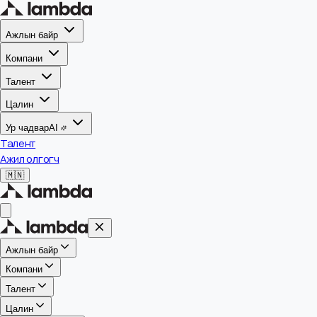
Ажлын байр
Компани
Талент
Цалин
Ур чадвар
AI
Талент
Ажил олгогч
🇲🇳
Ажлын байр
Компани
Талент