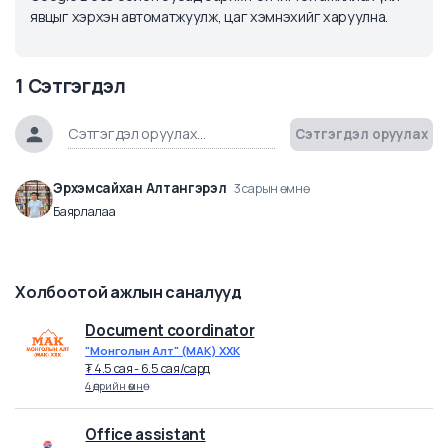
Atlas хөтөч ашиглан имэйл бичих ажлаа хэрхэн хялбарчлах
талаар суралцаарай. Энэхүү хэрэгсэл нь таны имэйл,
Google Docs болон бусад баримт бичигтэй ажиллах үйл
явцыг хэрхэн автоматжуулж, цаг хэмнэхийг харуулна.
1
Сэтгэгдэл
Сэтгэгдэл оруула
Эрхэмсайхан Алтангэрэл
3 сарын өмнө
Баярлалаа
Холбоотой ажлын саналууд
Document coordinator
"Монголын Алт" (МАК) ХХК