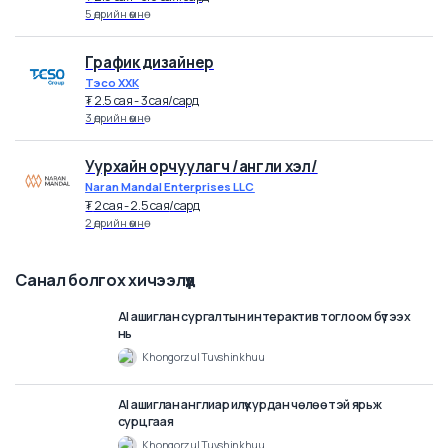
₮
3 cая - 3.5 cая
/
сард
9 өдрийн өмнө
Хятад хэлний орчуулагч
GOBI BRIGHT
₮
2.5 cая - 3.6 cая
/
сард
5 өдрийн өмнө
График дизайнер
Тэсо ХХК
₮
2.5 cая - 3 cая
/
сард
3 өдрийн өмнө
Уурхайн орчуулагч /англи хэл/
Naran Mandal Enterprises LLC
₮
2 cая - 2.5 cая
/
сард
2 өдрийн өмнө
Санал болгох хичээлүүд
3
min