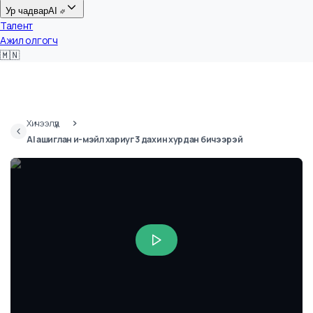
Цалин
Ур чадвар
AI
Талент
Ажил олгогч
🇲🇳
Хичээлүүд
AI ашиглан и-мэйл хариуг 3 дахин хурдан бичээрэй