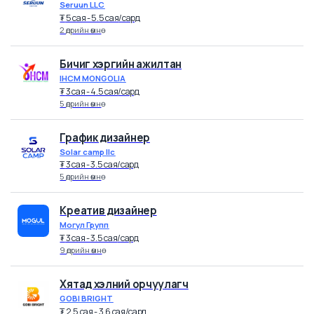
₮
4.5 cая - 6.5 cая
/
сард
4 өдрийн өмнө
Office assistant
Seruun LLC
₮
5 cая - 5.5 cая
/
сард
2 өдрийн өмнө
Бичиг хэргийн ажилтан
IHCM MONGOLIA
₮
3 cая - 4.5 cая
/
сард
5 өдрийн өмнө
График дизайнер
Solar camp llc
₮
3 cая - 3.5 cая
/
сард
5 өдрийн өмнө
Креатив дизайнер
Могул Групп