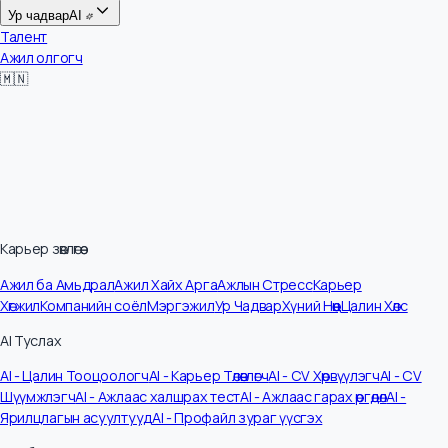
Цалин
Ур чадвар
AI
Талент
Ажил олгогч
🇲🇳
Карьер зөвлөгөө
Ажил ба Амьдрал
Ажил Хайх Арга
Ажлын Стресс
Карьер
Хөгжил
Компанийн соёл
Мэргэжил
Ур Чадвар
Хүний Нөөц
Цалин Хөлс
AI Туслах
AI - Цалин Тооцоологч
AI - Карьер Төлөвлөгч
AI - CV Хөрвүүлэгч
AI - CV
Шүүмжлэгч
AI - Ажлаас халшрах тест
AI - Ажлаас гарах өргөдөл
AI -