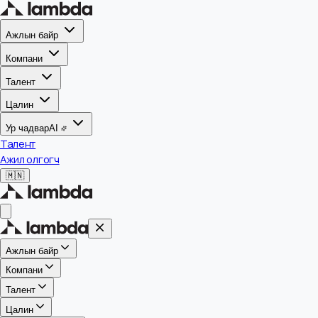
Ажлын байр
Компани
Талент
Цалин
Ур чадвар
AI
Талент
Ажил олгогч
🇲🇳
Ажлын байр
Компани
Талент