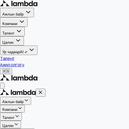
Ажлын байр
Компани
Талент
Цалин
Ур чадвар
AI
Талент
Ажил олгогч
🇲🇳
Ажлын байр
Компани
Талент