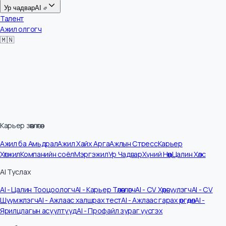
Цалин
Ур чадвар
AI
Талент
Ажил олгогч
🇲🇳
Карьер зөвлөгөө
Ажил ба Амьдрал
Ажил Хайх Арга
Ажлын Стресс
Карьер
Хөгжил
Компанийн соёл
Мэргэжил
Ур Чадвар
Хүний Нөөц
Цалин Хөлс
AI Туслах
AI - Цалин Тооцоологч
AI - Карьер Төлөвлөгч
AI - CV Хөрвүүлэгч
AI - CV
Шүүмжлэгч
AI - Ажлаас халшрах тест
AI - Ажлаас гарах өргөдөл
AI -