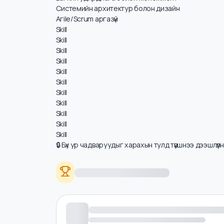
Цалинд нөлөөлөх ур чадварууд
Программчлалын хэл (Java, Python, C#, JavaSc
Багийн удирдлага болон менежмент
Системийн архитектур болон дизайн
Агile/Scrum аргазүй
Skill
Skill
Skill
Skill
Skill
Skill
Skill
Skill
Skill
Skill
Skill
🔒 Бүх ур чадваруудыг харахын тулд түвшнээ дээшлүү