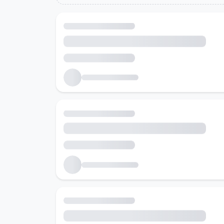
Холбоотой ажлын байрууд
Танд тохирох ажлын байруудыг хайж байна...