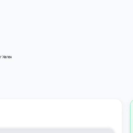
 Баг Хөтлөгч