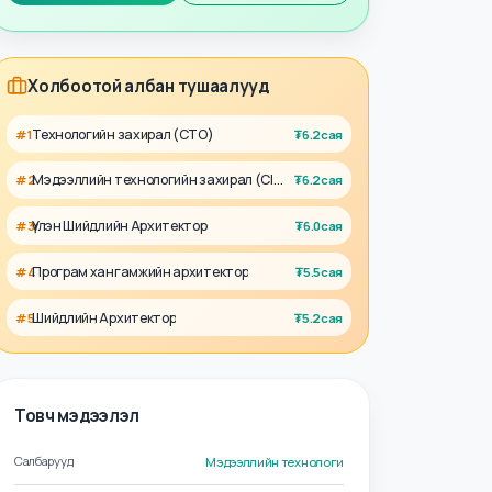
Талент
Ажил олгогч
Холбоотой албан тушаалууд
Технологийн захирал (CTO)
#
1
₮
6.2сая
Мэдээллийн технологийн захирал (CIO)
#
2
₮
6.2сая
Үүлэн Шийдлийн Архитектор
#
3
₮
6.0сая
Програм хангамжийн архитектор
#
4
₮
5.5сая
Шийдлийн Архитектор
#
5
₮
5.2сая
Товч мэдээлэл