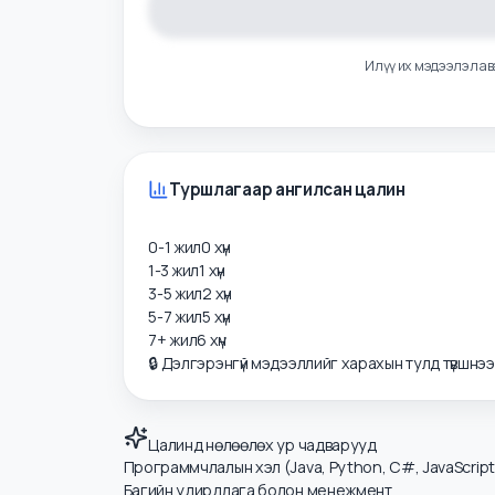
Илүү их мэдээлэ
Туршлагаар ангилсан цалин
0-1 жил
0
хүн
1-3 жил
1
хүн
3-5 жил
2
хүн
5-7 жил
5
хүн
7+ жил
6
хүн
🔒 Дэлгэрэнгүй мэдээллийг харахын тулд түвшнэ