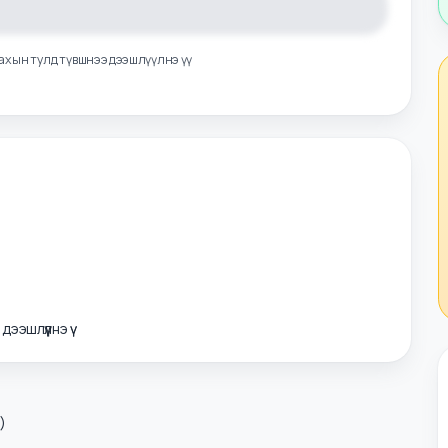
л авахын тулд түвшнээ дээшлүүлнэ үү
э дээшлүүлнэ үү