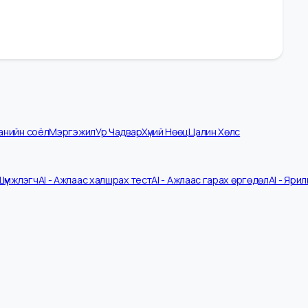
омпанийн соёл
Мэргэжил
Ур Чадвар
Хүний Нөөц
Цалин Хөлс
 CV Шүүмжлэгч
AI - Ажлаас халшрах тест
AI - Ажлаас гарах өргөдөл
A