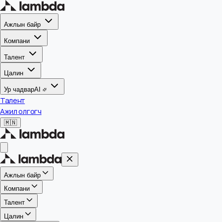
Ажлын байр
Компани
Талент
Цалин
Ур чадвар
AI
Талент
Ажил олгогч
🇲🇳
Ажлын байр
Компани
Талент