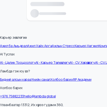
Карьер зөвлөгөө
Ажил ба Амьдрал
Ажил Хайх Арга
Ажлын Стресс
Карьер Хөгжил
К
AI Туслах
AI - Цалин Тооцоологч
AI - Карьер Төлөвлөгч
AI - CV Хөрвүүлэгч
AI -