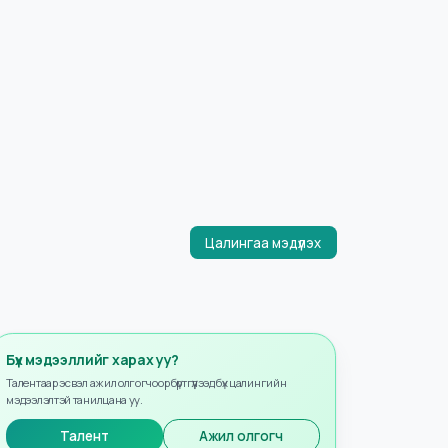
Цалингаа мэдүүлэх
Бүх мэдээллийг харах уу?
Талентаар эсвэл ажил олгогчоор бүртгүүлээд бүх цалингийн
мэдээлэлтэй танилцана уу.