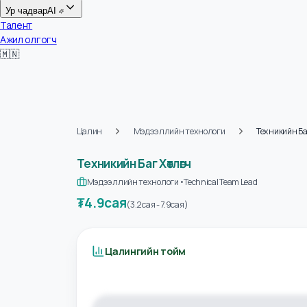
Цалин
Ур чадвар
AI
Талент
Ажил олгогч
🇲🇳
Цалин
Мэдээллийн технологи
Техникийн
Техникийн Баг Хөтлөгч
Мэдээллийн технологи
•
Technical Team Lead
₮
4.9сая
(
3.2сая
-
7.9сая
)
Цалингийн тойм