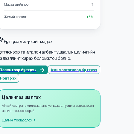
Салбарууд
Мэдээллийн технологи
Мэдээллийн тоо
11
Жилийн өсөлт
+
8
%
Бүртгүүлээд илүү ихийг мэдэх
Бүртгүүлснээр та илүү олон албан тушаалын цалингийн
мэдээллийг харах боломжтой болно.
Талентаар бүртгүүлэх
Ажил олгогчоор бүртгүүлэх
Нэвтрэх
Цалингаа шалгах
AI-тай хамтран ажиллаж, таны ур чадвар, туршлагад тохирсон