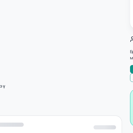
ript)
лнэ үү