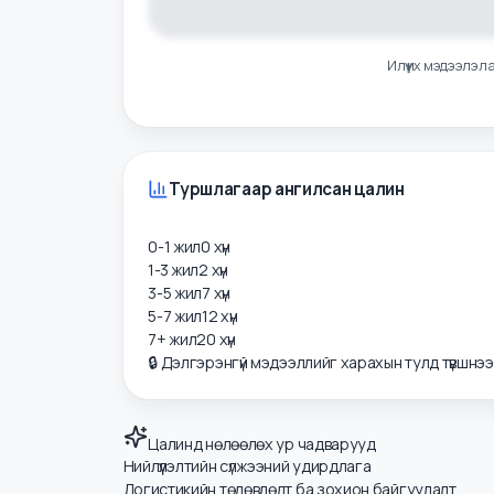
Илүү их мэдээ
Туршлагаар ангилсан цалин
0-1 жил
0
хүн
1-3 жил
2
хүн
3-5 жил
7
хүн
5-7 жил
12
хүн
7+ жил
20
хүн
🔒 Дэлгэрэнгүй мэдээллийг харахын тулд түвшнэ