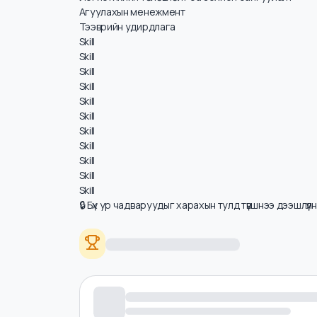
Цалинд нөлөөлөх ур чадварууд
Нийлүүлэлтийн сүлжээний удирдлага
Логистикийн төлөвлөлт ба зохион байгуулалт
Агуулахын менежмент
Тээврийн удирдлага
Skill
Skill
Skill
Skill
Skill
Skill
Skill
Skill
Skill
Skill
Skill
🔒 Бүх ур чадваруудыг харахын тулд түвшнээ дээшлүү