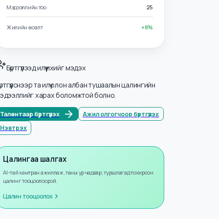
Салбарууд
Тээвэр ба Логистик
Мэдээллийн тоо
25
Жилийн өсөлт
+
8
%
Бүртгүүлээд илүү ихийг мэдэх
Бүртгүүлснээр та илүү олон албан тушаалын цалингийн
мэдээллийг харах боломжтой болно.
Талентаар бүртгүүлэх
Ажил олгогчоор бүртгүүлэх
Нэвтрэх
Цалингаа шалгах
AI-тай хамтран ажиллаж, таны ур чадвар, туршлагад тохирсон