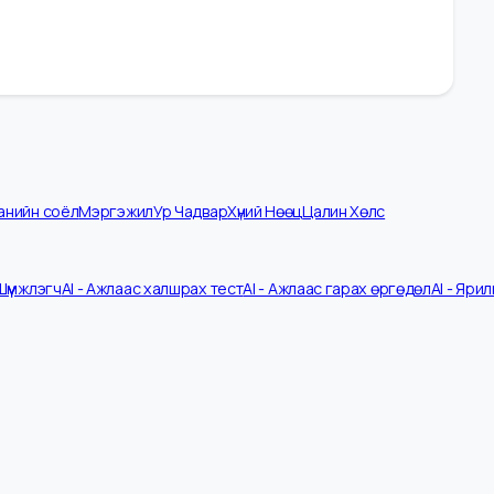
омпанийн соёл
Мэргэжил
Ур Чадвар
Хүний Нөөц
Цалин Хөлс
 CV Шүүмжлэгч
AI - Ажлаас халшрах тест
AI - Ажлаас гарах өргөдөл
A