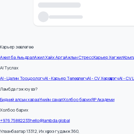
Карьер зөвлөгөө
Ажил ба Амьдрал
Ажил Хайх Арга
Ажлын Стресс
Карьер Хөгжил
К
AI Туслах
AI - Цалин Тооцоологч
AI - Карьер Төлөвлөгч
AI - CV Хөрвүүлэгч
AI -