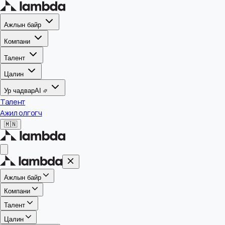
Ажлын байр
Компани
Талент
Цалин
Ур чадвар
AI
Талент
Ажил олгогч
🇲🇳
Ажлын байр
Компани
Талент