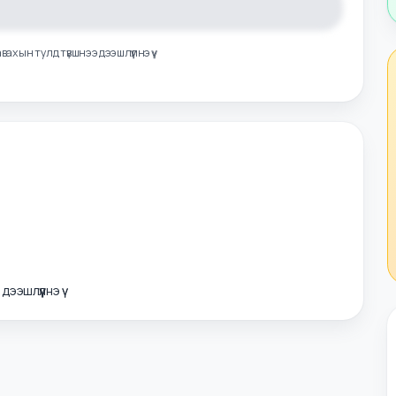
лэл авахын тулд түвшнээ дээшлүүлнэ үү
э дээшлүүлнэ үү