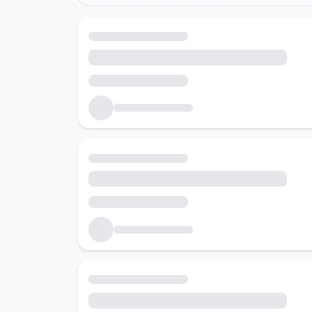
Холбоотой ажлын байрууд
Танд тохирох ажлын байруудыг хайж байна...