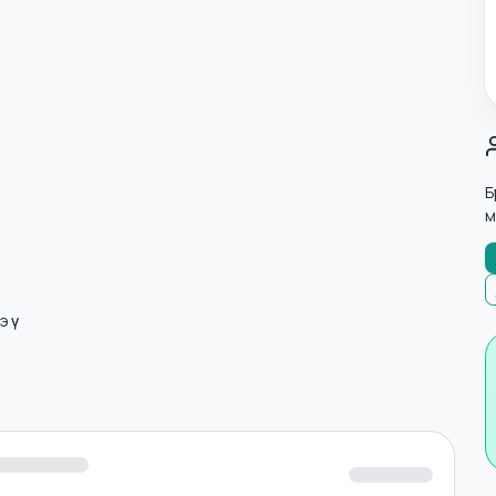
лнэ үү