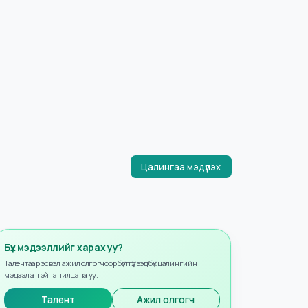
Цалингаа мэдүүлэх
Бүх мэдээллийг харах уу?
Талентаар эсвэл ажил олгогчоор бүртгүүлээд бүх цалингийн
мэдээлэлтэй танилцана уу.