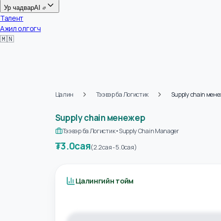
Цалин
Ур чадвар
AI
Талент
Ажил олгогч
🇲🇳
Цалин
Тээвэр ба Логистик
Supply chain 
Supply chain менежер
Тээвэр ба Логистик
•
Supply Chain Manager
₮
3.0сая
(
2.2сая
-
5.0сая
)
Цалингийн тойм