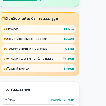
Талент
Ажил олгогч
Холбоотой албан тушаалууд
Захирал
#
1
₮
8.6сая
Логистик хариуцсан захирал
#
2
₮
5.9сая
Тээвэр логистикийн менежер
#
3
₮
5.1сая
Агуулах түгээлтийн албаны дарга
#
4
₮
4.4сая
Тээврийн жолооч
#
5
₮
3.6сая
Товч мэдээлэл