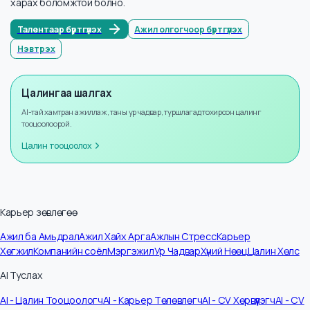
Мэдээллийн тоо
16
Жилийн өсөлт
+
8
%
Бүртгүүлээд илүү ихийг мэдэх
Бүртгүүлснээр та илүү олон албан тушаалын цалингийн мэдээллийг
харах боломжтой болно.
Талентаар бүртгүүлэх
Ажил олгогчоор бүртгүүлэх
Нэвтрэх
Цалингаа шалгах
AI-тай хамтран ажиллаж, таны ур чадвар, туршлагад тохирсон цалинг
тооцоолоорой.
Цалин тооцоолох