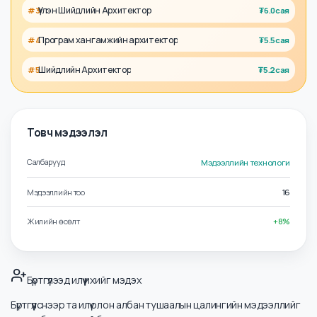
Холбоотой албан тушаалууд
Технологийн захирал (CTO)
#
1
₮
6.2сая
Мэдээллийн технологийн захирал (CIO)
#
2
₮
6.2сая
Үүлэн Шийдлийн Архитектор
#
3
₮
6.0сая
Програм хангамжийн архитектор
#
4
₮
5.5сая
Шийдлийн Архитектор
#
5
₮
5.2сая
Товч мэдээлэл
Салбарууд
Мэдээллийн технологи