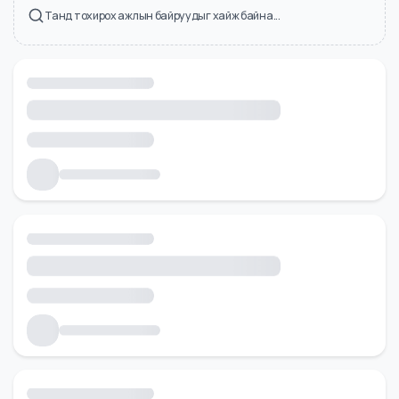
Холбоотой ажлын байрууд
Танд тохирох ажлын байруудыг хайж байна...