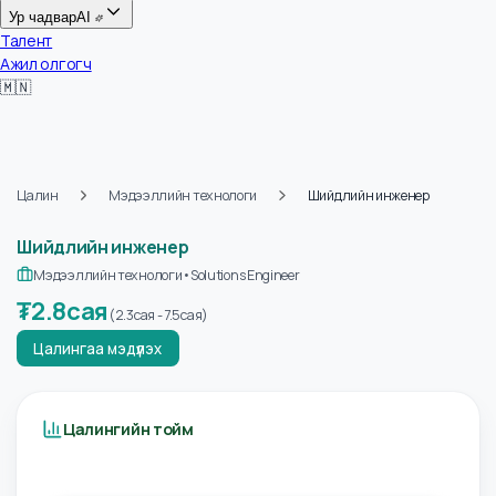
Цалин
Ур чадвар
AI
Талент
Ажил олгогч
🇲🇳
Цалин
Мэдээллийн технологи
Шийдлийн инженер
Шийдлийн инженер
Мэдээллийн технологи
•
Solutions Engineer
₮
2.8сая
(
2.3сая
-
7.5сая
)
Цалингаа мэдүүлэх
Цалингийн тойм