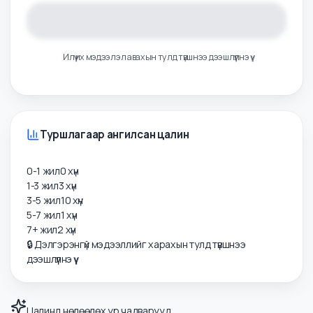
Илүү их мэдээлэл авахын тулд түвшнээ дээшлүүлнэ үү
Туршлагаар ангилсан цалин
0-1 жил
0
хүн
1-3 жил
3
хүн
3-5 жил
10
хүн
5-7 жил
1
хүн
7+ жил
2
хүн
🔒 Дэлгэрэнгүй мэдээллийг харахын тулд түвшнээ
дээшлүүлнэ үү