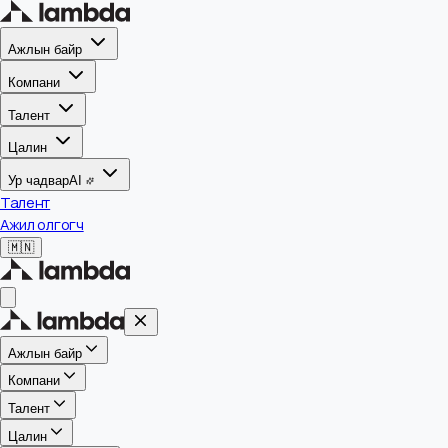
Ажлын байр
Компани
Талент
Цалин
Ур чадвар
AI
Талент
Ажил олгогч
🇲🇳
Ажлын байр
Компани
Талент