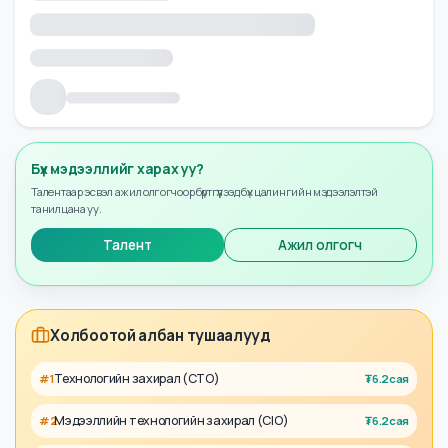
Бүх мэдээллийг харах уу?
Талентаар эсвэл ажил олгогчоор бүртгүүлээд бүх цалингийн мэдээлэлтэй
танилцана уу.
Талент
Ажил олгогч