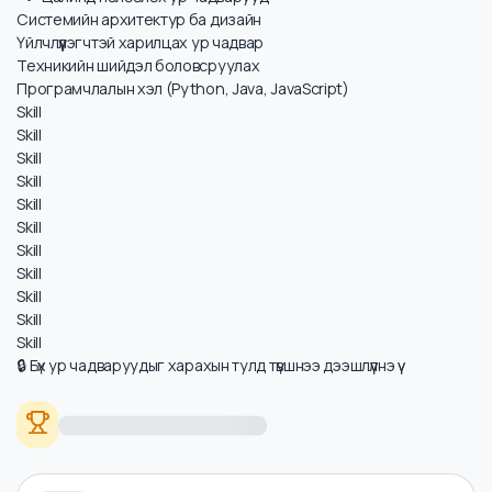
Цалинд нөлөөлөх ур чадварууд
Системийн архитектур ба дизайн
Үйлчлүүлэгчтэй харилцах ур чадвар
Техникийн шийдэл боловсруулах
Програмчлалын хэл (Python, Java, JavaScript)
Skill
Skill
Skill
Skill
Skill
Skill
Skill
Skill
Skill
Skill
Skill
🔒 Бүх ур чадваруудыг харахын тулд түвшнээ дээшлүүлнэ үү