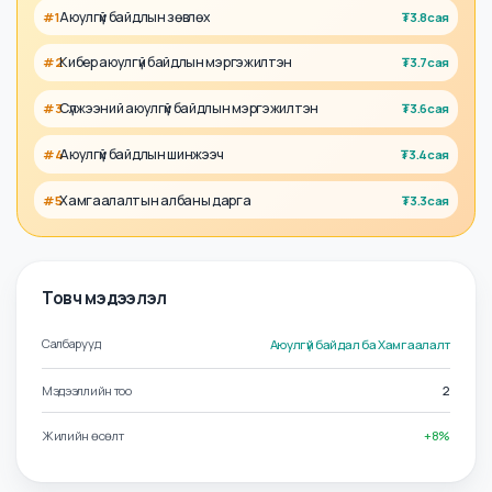
Талент
Ажил олгогч
Холбоотой албан тушаалууд
Аюулгүй байдлын зөвлөх
#
1
₮
3.8сая
Кибер аюулгүй байдлын мэргэжилтэн
#
2
₮
3.7сая
Сүлжээний аюулгүй байдлын мэргэжилтэн
#
3
₮
3.6сая
Аюулгүй байдлын шинжээч
#
4
₮
3.4сая
Хамгаалалтын албаны дарга
#
5
₮
3.3сая
Товч мэдээлэл