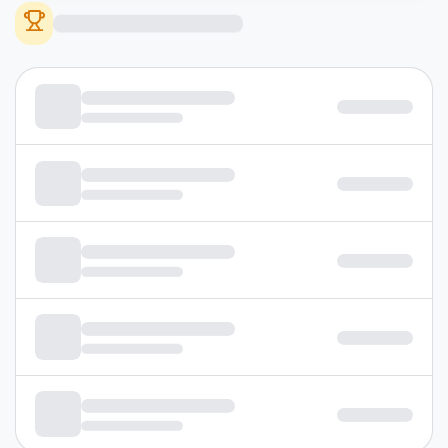
дээшлүүлнэ үү