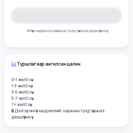
Цалингийн тойм
Илүү их мэдээлэл авахын тулд түвшнээ дээшлүүлнэ үү
Туршлагаар ангилсан цалин
0-1 жил
0
хүн
1-3 жил
0
хүн
3-5 жил
0
хүн
5-7 жил
2
хүн
7+ жил
0
хүн
🔒 Дэлгэрэнгүй мэдээллийг харахын тулд түвшнээ