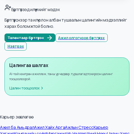
Салбарууд
Аюулгүй байдал ба Хамгаалалт
Мэдээллийн тоо
2
Жилийн өсөлт
+
8
%
Бүртгүүлээд илүү ихийг мэдэх
Бүртгүүлснээр та илүү олон албан тушаалын цалингийн мэдээллийг
харах боломжтой болно.
Талентаар бүртгүүлэх
Ажил олгогчоор бүртгүүлэх
Нэвтрэх
Цалингаа шалгах
AI-тай хамтран ажиллаж, таны ур чадвар, туршлагад тохирсон цалинг
тооцоолоорой.