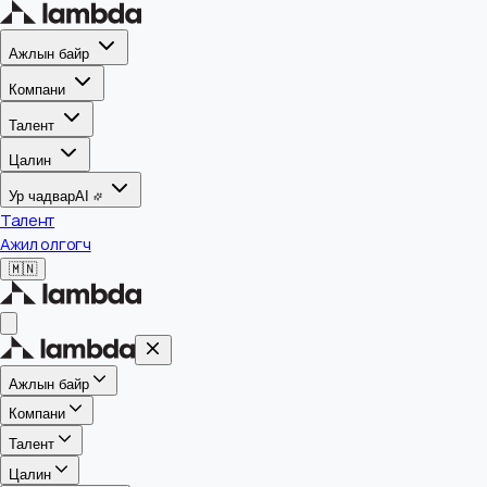
Ажлын байр
Компани
Талент
Цалин
Ур чадвар
AI
Талент
Ажил олгогч
🇲🇳
Ажлын байр
Компани
Талент