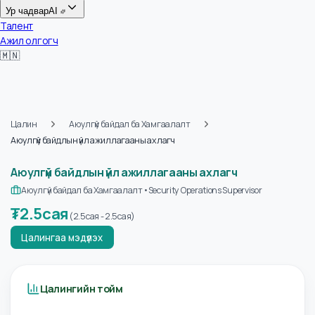
Цалин
Ур чадвар
AI
Талент
Ажил олгогч
🇲🇳
Цалин
Аюулгүй байдал ба Хамгаалалт
Аюулгүй байдлын үйл ажиллагааны ахлагч
Аюулгүй байдлын үйл ажиллагааны ахлагч
Аюулгүй байдал ба Хамгаалалт
•
Security Operations Supervisor
₮
2.5сая
(
2.5сая
-
2.5сая
)
Цалингаа мэдүүлэх