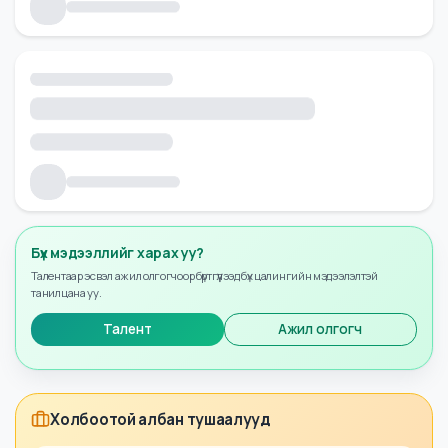
Бүх мэдээллийг харах уу?
Талентаар эсвэл ажил олгогчоор бүртгүүлээд бүх цалингийн мэдээлэлтэй
танилцана уу.