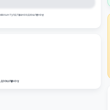
лэл авахын тулд түвшнээ дээшлүүлнэ үү
э дээшлүүлнэ үү