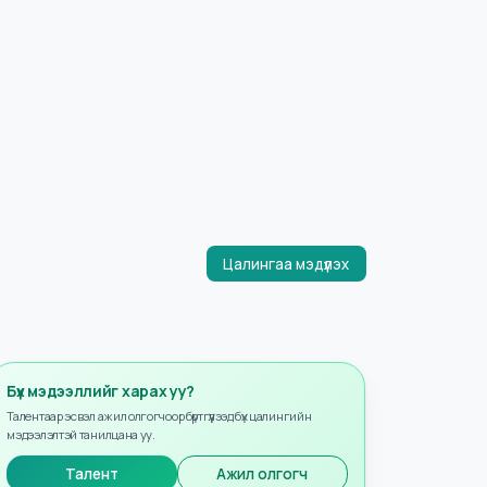
Цалингаа мэдүүлэх
Бүх мэдээллийг харах уу?
Талентаар эсвэл ажил олгогчоор бүртгүүлээд бүх цалингийн
мэдээлэлтэй танилцана уу.