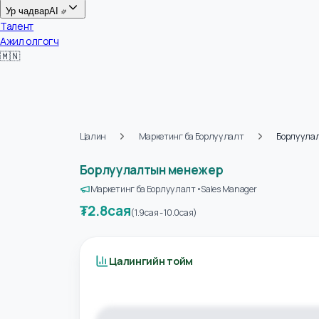
Цалин
Ур чадвар
AI
Талент
Ажил олгогч
🇲🇳
Цалин
Маркетинг ба Борлуулалт
Борлу
Борлуулалтын менежер
Маркетинг ба Борлуулалт
•
Sales Manager
₮
2.8сая
(
1.9сая
-
10.0сая
)
Цалингийн тойм