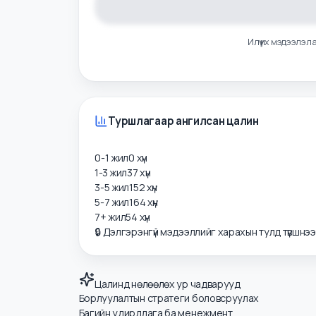
Илүү их мэдээ
Туршлагаар ангилсан цалин
0-1 жил
0
хүн
1-3 жил
37
хүн
3-5 жил
152
хүн
5-7 жил
164
хүн
7+ жил
54
хүн
🔒 Дэлгэрэнгүй мэдээллийг харахын тулд түвшнэ