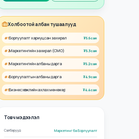
Талент
Ажил олгогч
Холбоотой албан тушаалууд
Борлуулалт хариуцсан захирал
#
1
₮
5.6сая
Маркетингийн захирал (CMO)
#
2
₮
5.3сая
Маркетингийн албаны дарга
#
3
₮
5.2сая
Борлуулалтын албаны дарга
#
4
₮
4.9сая
Бизнес хөгжлийн ахлах менежер
#
5
₮
4.4сая
Товч мэдээлэл