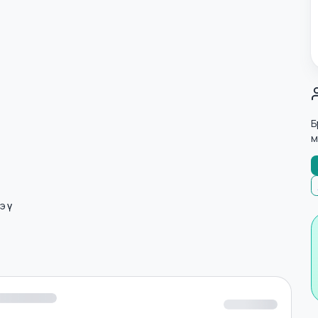
лнэ үү