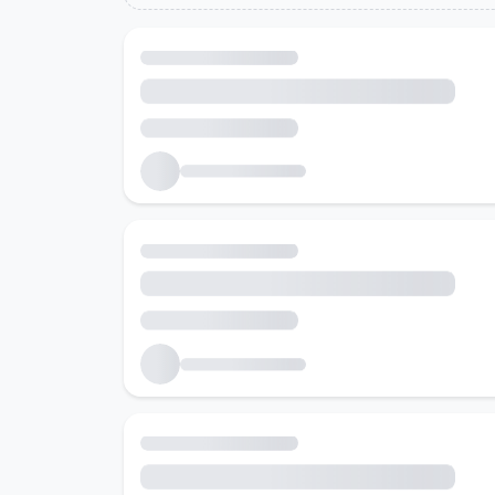
Холбоотой ажлын байрууд
Танд тохирох ажлын байруудыг хайж байна...