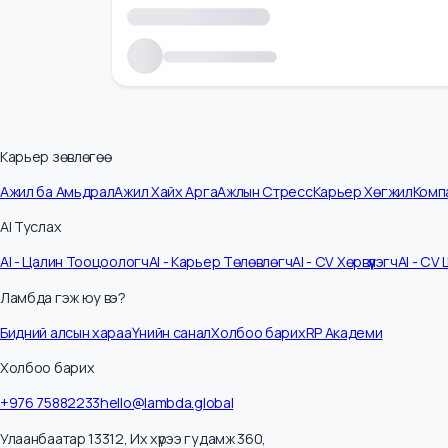
Карьер зөвлөгөө
Ажил ба Амьдрал
Ажил Хайх Арга
Ажлын Стресс
Карьер Хөгжил
К
AI Туслах
AI - Цалин Тооцоологч
AI - Карьер Төлөвлөгч
AI - CV Хөрвүүлэгч
AI -