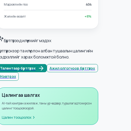
Салбарууд
Маркетинг ба Борлуулалт
Мэдээллийн тоо
404
Жилийн өсөлт
+
8
%
Бүртгүүлээд илүү ихийг мэдэх
Бүртгүүлснээр та илүү олон албан тушаалын цалингийн
мэдээллийг харах боломжтой болно.
Талентаар бүртгүүлэх
Ажил олгогчоор бүртгүүлэх
Нэвтрэх
Цалингаа шалгах
AI-тай хамтран ажиллаж, таны ур чадвар, туршлагад тохирсон