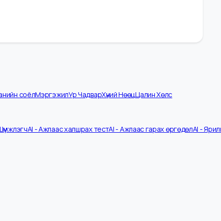
омпанийн соёл
Мэргэжил
Ур Чадвар
Хүний Нөөц
Цалин Хөлс
 CV Шүүмжлэгч
AI - Ажлаас халшрах тест
AI - Ажлаас гарах өргөдөл
A