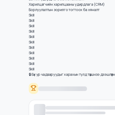
Цалинд нөлөөлөх ур чадварууд
Борлуулалтын стратеги боловсруулах
Багийн удирдлага ба менежмент
Харилцагчийн харилцааны удирдлага (CRM)
Борлуулалтын зорилго тогтоох ба хяналт
Skill
Skill
Skill
Skill
Skill
Skill
Skill
Skill
Skill
Skill
Skill
🔒 Бүх ур чадваруудыг харахын тулд түвшнээ дээшлүү