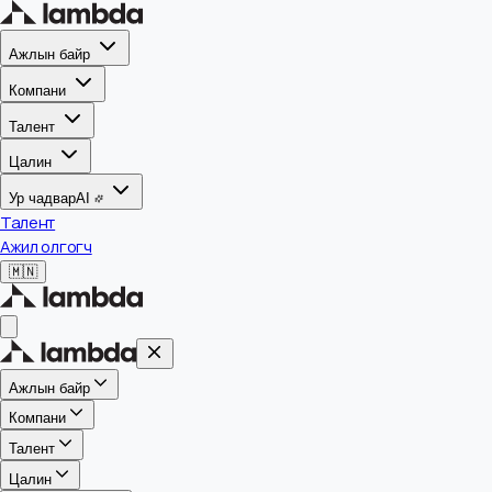
Ажлын байр
Компани
Талент
Цалин
Ур чадвар
AI
Талент
Ажил олгогч
🇲🇳
Ажлын байр
Компани
Талент