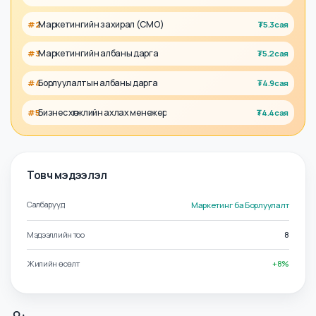
Холбоотой албан тушаалууд
Борлуулалт хариуцсан захирал
#
1
₮
5.6сая
Маркетингийн захирал (CMO)
#
2
₮
5.3сая
Маркетингийн албаны дарга
#
3
₮
5.2сая
Борлуулалтын албаны дарга
#
4
₮
4.9сая
Бизнес хөгжлийн ахлах менежер
#
5
₮
4.4сая
Товч мэдээлэл
Салбарууд
Маркетинг ба Борлуулалт