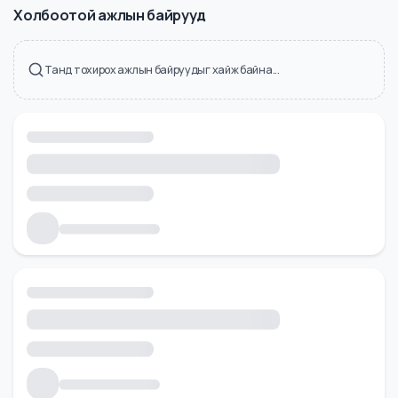
Холбоотой ажлын байрууд
Танд тохирох ажлын байруудыг хайж байна...