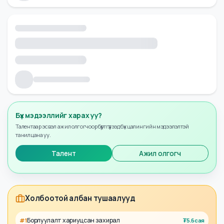
Бүх мэдээллийг харах уу?
Талентаар эсвэл ажил олгогчоор бүртгүүлээд бүх цалингийн мэдээлэлтэй
танилцана уу.
Талент
Ажил олгогч