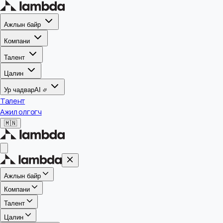
Ажлын байр
Компани
Талент
Цалин
Ур чадвар
AI
Талент
Ажил олгогч
🇲🇳
Ажлын байр
Компани
Талент