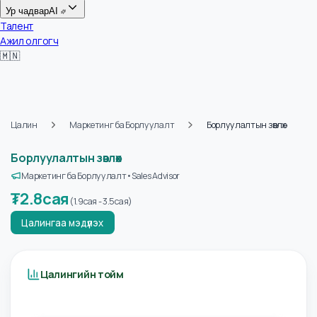
Цалин
Ур чадвар
AI
Талент
Ажил олгогч
🇲🇳
Цалин
Маркетинг ба Борлуулалт
Борлуулалтын зөвлөх
Борлуулалтын зөвлөх
Маркетинг ба Борлуулалт
•
Sales Advisor
₮
2.8сая
(
1.9сая
-
3.5сая
)
Цалингаа мэдүүлэх
Цалингийн тойм