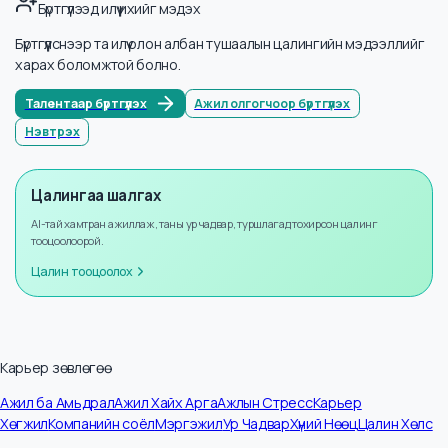
Мэдээллийн тоо
8
Жилийн өсөлт
+
8
%
Бүртгүүлээд илүү ихийг мэдэх
Бүртгүүлснээр та илүү олон албан тушаалын цалингийн мэдээллийг
харах боломжтой болно.
Талентаар бүртгүүлэх
Ажил олгогчоор бүртгүүлэх
Нэвтрэх
Цалингаа шалгах
AI-тай хамтран ажиллаж, таны ур чадвар, туршлагад тохирсон цалинг
тооцоолоорой.