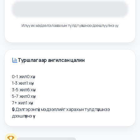
Илүү их мэдээлэл авахын тулд түвшнээ дээшлүүлнэ үү
Туршлагаар ангилсан цалин
0-1 жил
0
хүн
1-3 жил
1
хүн
3-5 жил
6
хүн
5-7 жил
0
хүн
7+ жил
1
хүн
🔒 Дэлгэрэнгүй мэдээллийг харахын тулд түвшнээ
дээшлүүлнэ үү