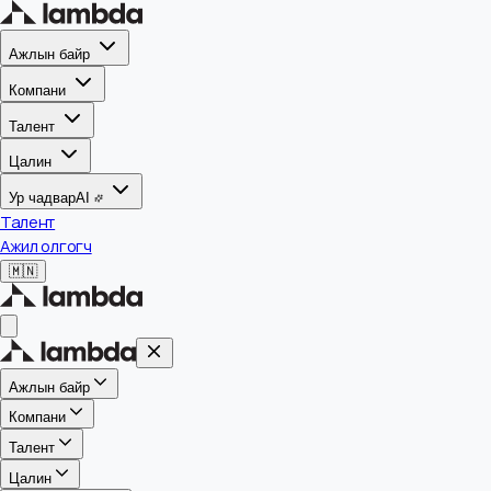
Ажлын байр
Компани
Талент
Цалин
Ур чадвар
AI
Талент
Ажил олгогч
🇲🇳
Ажлын байр
Компани
Талент