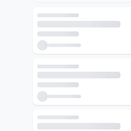
Холбоотой ажлын байрууд
Танд тохирох ажлын байруудыг хайж байна...