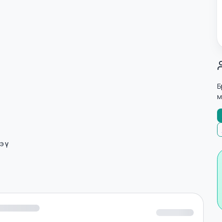
001/ISO 45001)
лнэ үү