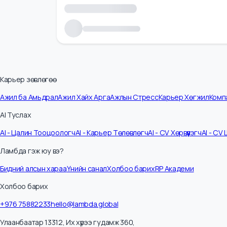
Карьер зөвлөгөө
Ажил ба Амьдрал
Ажил Хайх Арга
Ажлын Стресс
Карьер Хөгжил
К
AI Туслах
AI - Цалин Тооцоологч
AI - Карьер Төлөвлөгч
AI - CV Хөрвүүлэгч
AI -