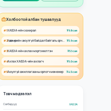
Талент
Ажил олгогч
Холбоотой албан тушаалууд
ХАБЭА-ийн захирал
#
1
₮
9.8сая
Хөдөлмөрийн аюулгүй байдал байгаль орчны захирал
#
2
₮
5.9сая
ХАБЭА-ийн ахлах мэргэжилтэн
#
3
₮
5.1сая
Ахлах ХАБЭА-ийн ахлагч
#
4
₮
5.0сая
Аюулгүй ажиллагааны орлогч менежер
#
5
₮
4.5сая
Товч мэдээлэл