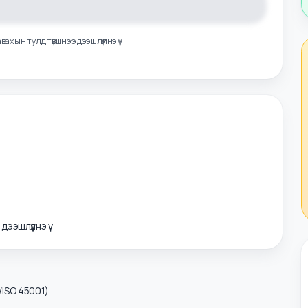
лэл авахын тулд түвшнээ дээшлүүлнэ үү
э дээшлүүлнэ үү