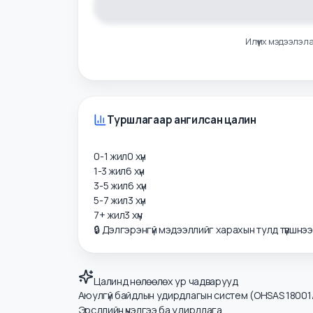
Илүү их мэдээ
Туршлагаар ангилсан цалин
0-1 жил
0
хүн
1-3 жил
6
хүн
3-5 жил
6
хүн
5-7 жил
3
хүн
7+ жил
3
хүн
🔒 Дэлгэрэнгүй мэдээллийг харахын тулд түвшнэ