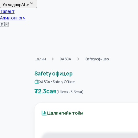
Цалин
Ур чадвар
AI
Талент
Ажил олгогч
🇲🇳
Цалин
ХАБЭА
Safety офицер
Safety офицер
ХАБЭА
•
Safety Officer
₮
2.3сая
(
1.9сая
-
3.5сая
)
Цалингийн тойм