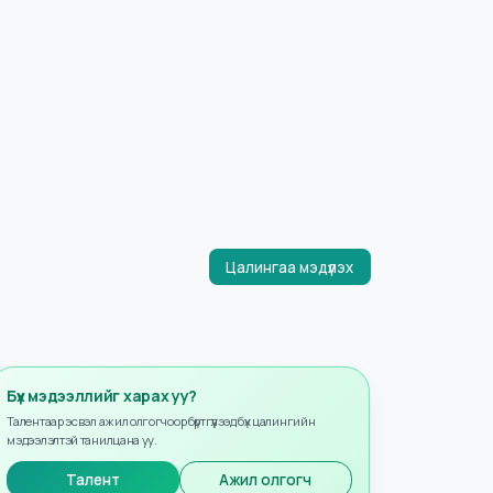
Цалингаа мэдүүлэх
Бүх мэдээллийг харах уу?
Талентаар эсвэл ажил олгогчоор бүртгүүлээд бүх цалингийн
мэдээлэлтэй танилцана уу.