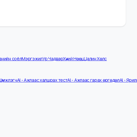
омпанийн соёл
Мэргэжил
Ур Чадвар
Хүний Нөөц
Цалин Хөлс
 CV Шүүмжлэгч
AI - Ажлаас халшрах тест
AI - Ажлаас гарах өргөдөл
A