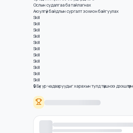
Цалинд нөлөөлөх ур чадварууд
Аюулгүй байдлын удирдлагын систем (OHSAS 18
Эрсдлийн үнэлгээ ба удирдлага
Ослын судалгаа ба тайлагнах
Аюулгүй байдлын сургалт зохион байгуулах
Skill
Skill
Skill
Skill
Skill
Skill
Skill
Skill
Skill
Skill
Skill
🔒 Бүх ур чадваруудыг харахын тулд түвшнээ дээшлүү