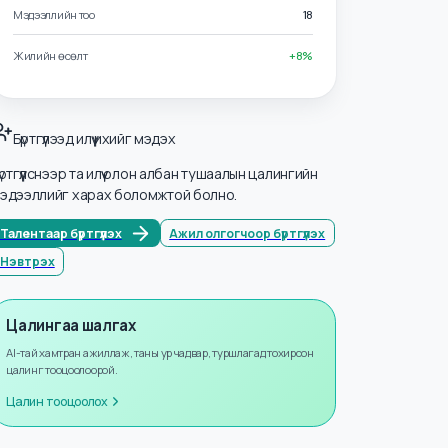
Салбарууд
ХАБЭА
Мэдээллийн тоо
18
Жилийн өсөлт
+
8
%
Бүртгүүлээд илүү ихийг мэдэх
Бүртгүүлснээр та илүү олон албан тушаалын цалингийн
мэдээллийг харах боломжтой болно.
Талентаар бүртгүүлэх
Ажил олгогчоор бүртгүүлэх
Нэвтрэх
Цалингаа шалгах
AI-тай хамтран ажиллаж, таны ур чадвар, туршлагад тохирсон