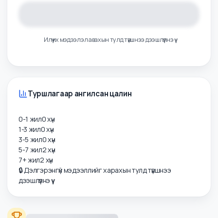
Илүү их мэдээлэл авахын тулд түвшнээ дээшлүүлнэ үү
Туршлагаар ангилсан цалин
0-1 жил
0
хүн
1-3 жил
0
хүн
3-5 жил
0
хүн
5-7 жил
2
хүн
7+ жил
2
хүн
🔒 Дэлгэрэнгүй мэдээллийг харахын тулд түвшнээ
дээшлүүлнэ үү