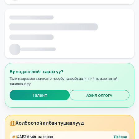
Бүх мэдээллийг харах уу?
Талентаар эсвэл ажил олгогчоор бүртгүүлээд бүх цалингийн мэдээлэлтэй
танилцана уу.
Талент
Ажил олгогч