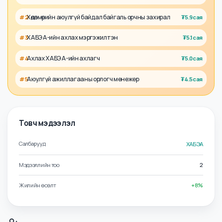
Холбоотой албан тушаалууд
ХАБЭА-ийн захирал
#
1
₮
9.8сая
Хөдөлмөрийн аюулгүй байдал байгаль орчны захирал
#
2
₮
5.9сая
ХАБЭА-ийн ахлах мэргэжилтэн
#
3
₮
5.1сая
Ахлах ХАБЭА-ийн ахлагч
#
4
₮
5.0сая
Аюулгүй ажиллагааны орлогч менежер
#
5
₮
4.5сая
Товч мэдээлэл
Салбарууд
ХАБЭА