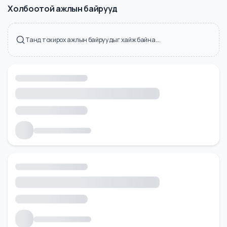
Холбоотой ажлын байрууд
Танд тохирох ажлын байруудыг хайж байна...