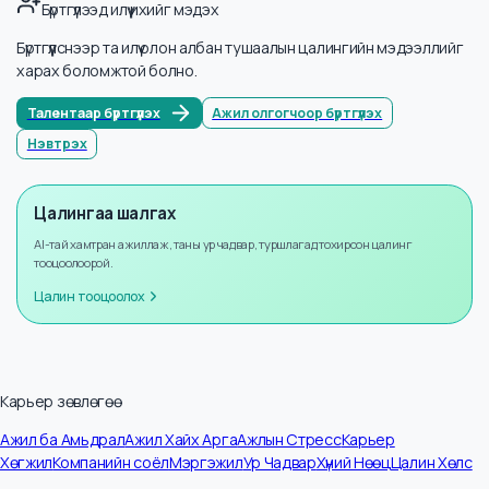
Мэдээллийн тоо
2
Жилийн өсөлт
+
8
%
Бүртгүүлээд илүү ихийг мэдэх
Бүртгүүлснээр та илүү олон албан тушаалын цалингийн мэдээллийг
харах боломжтой болно.
Талентаар бүртгүүлэх
Ажил олгогчоор бүртгүүлэх
Нэвтрэх
Цалингаа шалгах
AI-тай хамтран ажиллаж, таны ур чадвар, туршлагад тохирсон цалинг
тооцоолоорой.