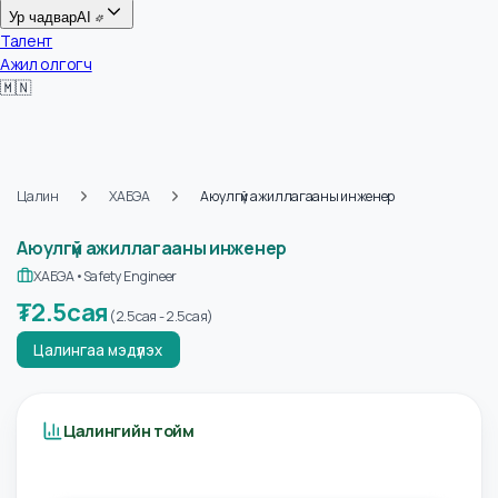
Цалин
Ур чадвар
AI
Талент
Ажил олгогч
🇲🇳
Цалин
ХАБЭА
Аюулгүй ажиллагааны инженер
Аюулгүй ажиллагааны инженер
ХАБЭА
•
Safety Engineer
₮
2.5сая
(
2.5сая
-
2.5сая
)
Цалингаа мэдүүлэх
Цалингийн тойм