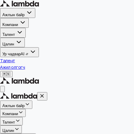
Ажлын байр
Компани
Талент
Цалин
Ур чадвар
AI
Талент
Ажил олгогч
🇲🇳
Ажлын байр
Компани
Талент