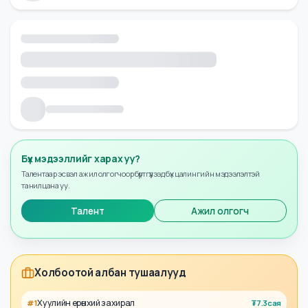
Бүх мэдээллийг харах уу?
Талентаар эсвэл ажил олгогчоор бүртгүүлээд бүх цалингийн мэдээлэлтэй
танилцана уу.
Талент
Ажил олгогч