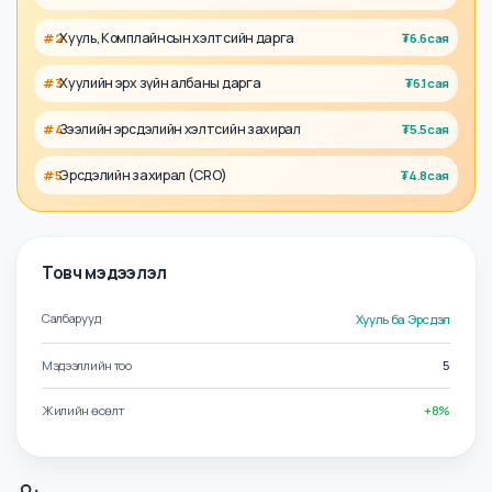
Холбоотой албан тушаалууд
Хуулийн ерөнхий захирал
#
1
₮
7.3сая
Хууль, Комплайнсын хэлтсийн дарга
#
2
₮
6.6сая
Хуулийн эрх зүйн албаны дарга
#
3
₮
6.1сая
Зээлийн эрсдэлийн хэлтсийн захирал
#
4
₮
5.5сая
Эрсдэлийн захирал (CRO)
#
5
₮
4.8сая
Товч мэдээлэл
Салбарууд
Хууль ба Эрсдэл