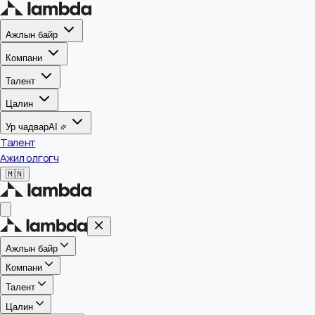
Ажлын байр
Компани
Талент
Цалин
Ур чадвар
AI
Талент
Ажил олгогч
🇲🇳
Ажлын байр
Компани
Талент