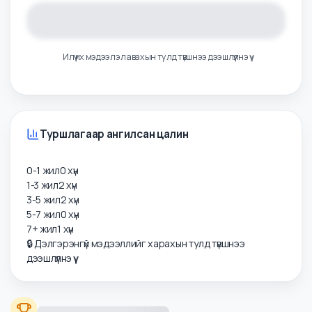
Илүү их мэдээлэл авахын тулд түвшнээ дээшлүүлнэ үү
Туршлагаар ангилсан цалин
0-1 жил
0
хүн
1-3 жил
2
хүн
3-5 жил
2
хүн
5-7 жил
0
хүн
7+ жил
1
хүн
🔒 Дэлгэрэнгүй мэдээллийг харахын тулд түвшнээ
дээшлүүлнэ үү