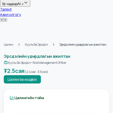
Цалин
Ур чадвар
AI
Талент
Ажил олгогч
🇲🇳
Цалин
Хууль ба Эрсдэл
Эрсдэлийн удирдлагын ажилтан
Эрсдэлийн удирдлагын ажилтан
Хууль ба Эрсдэл
•
Risk Management Officer
₮
2.5сая
(
2.4сая
-
3.5сая
)
Цалингаа мэдүүлэх
Цалингийн тойм