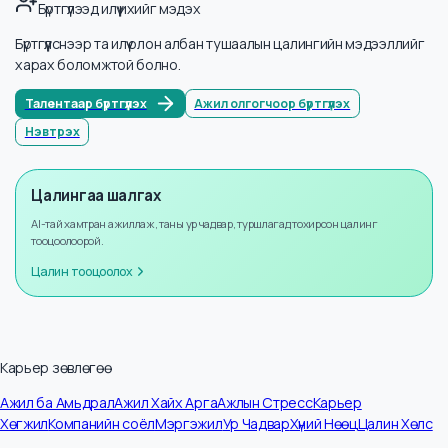
Мэдээллийн тоо
5
Жилийн өсөлт
+
8
%
Бүртгүүлээд илүү ихийг мэдэх
Бүртгүүлснээр та илүү олон албан тушаалын цалингийн мэдээллийг
харах боломжтой болно.
Талентаар бүртгүүлэх
Ажил олгогчоор бүртгүүлэх
Нэвтрэх
Цалингаа шалгах
AI-тай хамтран ажиллаж, таны ур чадвар, туршлагад тохирсон цалинг
тооцоолоорой.