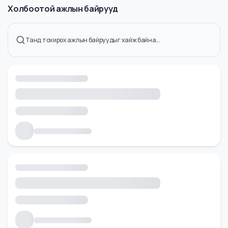
Холбоотой ажлын байрууд
Танд тохирох ажлын байруудыг хайж байна...