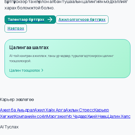
Мэдээллийн тоо
27
Жилийн өсөлт
+
8
%
Бүртгүүлээд илүү ихийг мэдэх
Бүртгүүлснээр та илүү олон албан тушаалын цалингийн мэдээллийг
харах боломжтой болно.
Талентаар бүртгүүлэх
Ажил олгогчоор бүртгүүлэх
Нэвтрэх
Цалингаа шалгах
AI-тай хамтран ажиллаж, таны ур чадвар, туршлагад тохирсон цалинг
тооцоолоорой.
Цалин тооцоолох