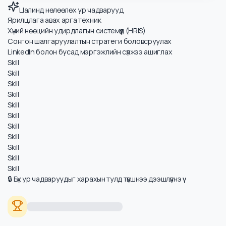
дээшлүүлнэ үү
Цалинд нөлөөлөх ур чадварууд
Ярилцлага авах арга техник
Хүний нөөцийн удирдлагын системүүд (HRIS)
Сонгон шалгаруулалтын стратеги боловсруулах
LinkedIn болон бусад мэргэжлийн сүлжээ ашиглах
Skill
Skill
Skill
Skill
Skill
Skill
Skill
Skill
Skill
Skill
Skill
🔒 Бүх ур чадваруудыг харахын тулд түвшнээ дээшлүүлнэ үү