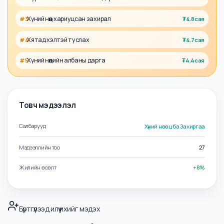
Холбоотой албан тушаалууд
Хэлтсийн дарга
#
1
₮
5.5сая
Сургалт хөгжлийн албаны дарга
#
2
₮
5.2сая
Хүний нөөц хариуцсан захирал
#
3
₮
4.8сая
Хятад хэлтэй туслах
#
4
₮
4.7сая
Хүний нөөцийн албаны дарга
#
5
₮
4.4сая
Товч мэдээлэл
Салбарууд
Хүний нөөц ба Захиргаа