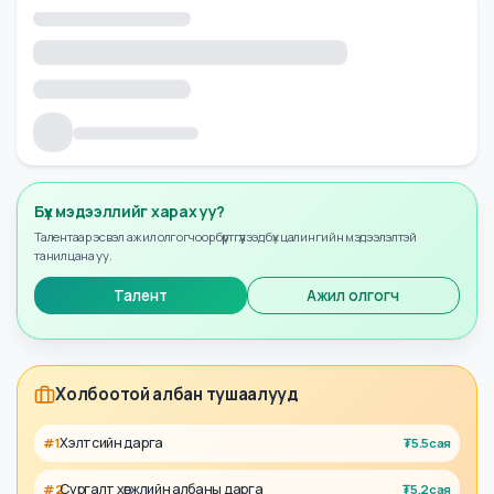
Бүх мэдээллийг харах уу?
Талентаар эсвэл ажил олгогчоор бүртгүүлээд бүх цалингийн мэдээлэлтэй
танилцана уу.
Талент
Ажил олгогч