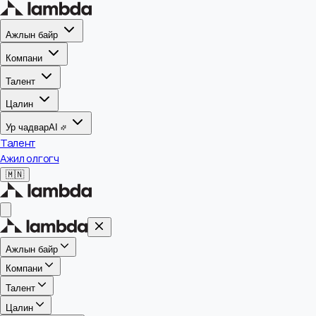
Ажлын байр
Компани
Талент
Цалин
Ур чадвар
AI
Талент
Ажил олгогч
🇲🇳
Ажлын байр
Компани
Талент