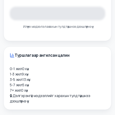
Цалингийн тойм
Илүү их мэдээлэл авахын тулд түвшнээ дээшлүүлнэ үү
Туршлагаар ангилсан цалин
0-1 жил
0
хүн
1-3 жил
9
хүн
3-5 жил
13
хүн
5-7 жил
5
хүн
7+ жил
0
хүн
🔒 Дэлгэрэнгүй мэдээллийг харахын тулд түвшнээ