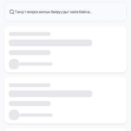
Холбоотой ажлын байрууд
Танд тохирох ажлын байруудыг хайж байна...