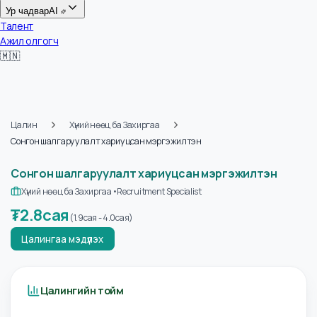
Цалин
Ур чадвар
AI
Талент
Ажил олгогч
🇲🇳
Цалин
Хүний нөөц ба Захиргаа
Сонгон шалгаруулалт хариуцсан мэргэжилтэн
Сонгон шалгаруулалт хариуцсан мэргэжилтэн
Хүний нөөц ба Захиргаа
•
Recruitment Specialist
₮
2.8сая
(
1.9сая
-
4.0сая
)
Цалингаа мэдүүлэх