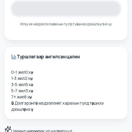
Илүү их мэдээлэл авахын тулд түвшнээ дээшлүүлнэ үү
Туршлагаар ангилсан цалин
0-1 жил
0
хүн
1-3 жил
2
хүн
3-5 жил
5
хүн
5-7 жил
3
хүн
7+ жил
8
хүн
🔒 Дэлгэрэнгүй мэдээллийг харахын тулд түвшнээ
дээшлүүлнэ үү