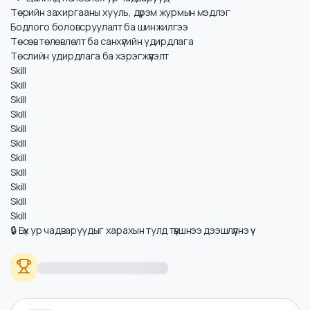
Цалинд нөлөөлөх ур чадварууд
Төрийн захиргааны хууль, дүрэм журмын мэдлэг
Бодлого боловсруулалт ба шинжилгээ
Төсөв төлөвлөлт ба санхүүгийн удирдлага
Төслийн удирдлага ба хэрэгжүүлэлт
Skill
Skill
Skill
Skill
Skill
Skill
Skill
Skill
Skill
Skill
Skill
🔒 Бүх ур чадваруудыг харахын тулд түвшнээ дээшлүүлнэ үү