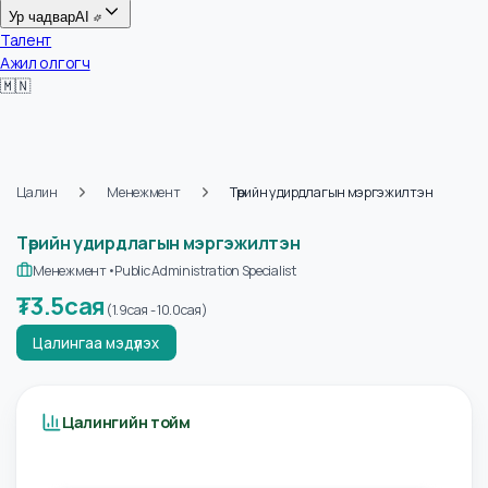
Цалин
Ур чадвар
AI
Талент
Ажил олгогч
🇲🇳
Цалин
Менежмент
Төрийн удирдлагын мэргэжилтэн
Төрийн удирдлагын мэргэжилтэн
Менежмент
•
Public Administration Specialist
₮
3.5сая
(
1.9сая
-
10.0сая
)
Цалингаа мэдүүлэх
Цалингийн тойм