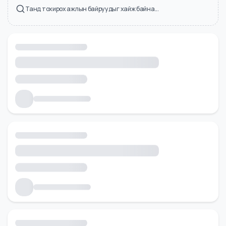
Холбоотой ажлын байрууд
Танд тохирох ажлын байруудыг хайж байна...