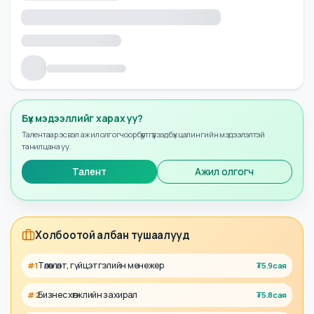
Бүх мэдээллийг харах уу?
Талентаар эсвэл ажил олгогчоор бүртгүүлээд бүх цалингийн мэдээлэлтэй
танилцана уу.
Талент
Ажил олгогч