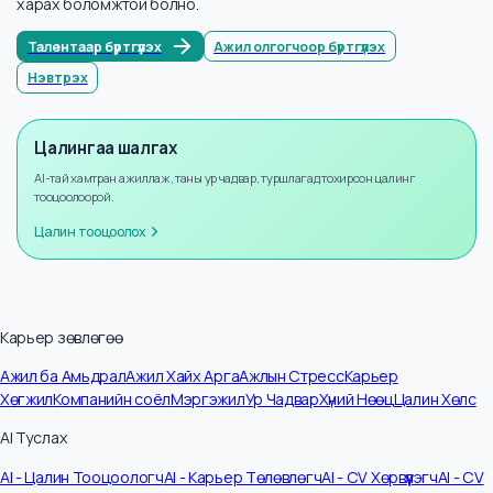
Мэдээллийн тоо
14
Жилийн өсөлт
+
8
%
Бүртгүүлээд илүү ихийг мэдэх
Бүртгүүлснээр та илүү олон албан тушаалын цалингийн мэдээллийг
харах боломжтой болно.
Талентаар бүртгүүлэх
Ажил олгогчоор бүртгүүлэх
Нэвтрэх
Цалингаа шалгах
AI-тай хамтран ажиллаж, таны ур чадвар, туршлагад тохирсон цалинг
тооцоолоорой.
Цалин тооцоолох