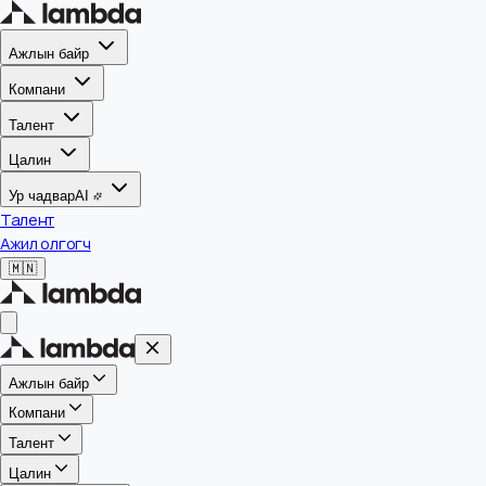
Ажлын байр
Компани
Талент
Цалин
Ур чадвар
AI
Талент
Ажил олгогч
🇲🇳
Ажлын байр
Компани
Талент