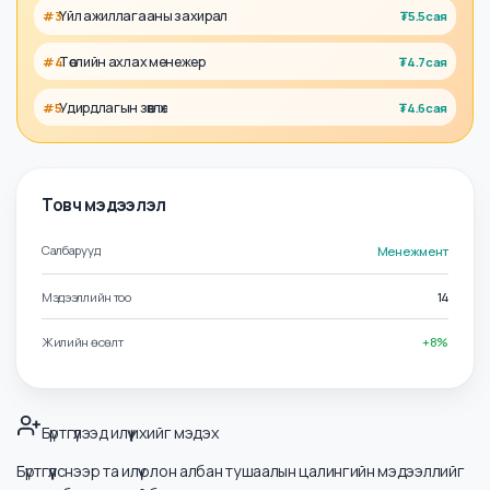
Холбоотой албан тушаалууд
Төлөвлөлт, гүйцэтгэлийн менежер
#
1
₮
5.9сая
Бизнес хөгжлийн захирал
#
2
₮
5.8сая
Үйл ажиллагааны захирал
#
3
₮
5.5сая
Төслийн ахлах менежер
#
4
₮
4.7сая
Удирдлагын зөвлөх
#
5
₮
4.6сая
Товч мэдээлэл
Салбарууд
Менежмент