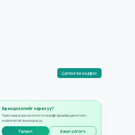
Цалингаа мэдүүлэх
Бүх мэдээллийг харах уу?
Талентаар эсвэл ажил олгогчоор бүртгүүлээд бүх цалингийн
мэдээлэлтэй танилцана уу.