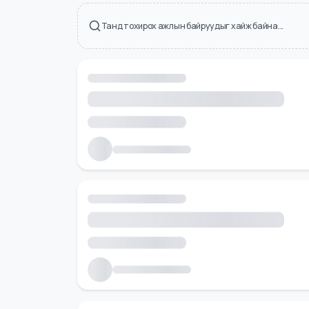
Холбоотой ажлын байрууд
Танд тохирох ажлын байруудыг хайж байна...