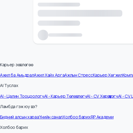
Карьер зөвлөгөө
Ажил ба Амьдрал
Ажил Хайх Арга
Ажлын Стресс
Карьер Хөгжил
К
AI Туслах