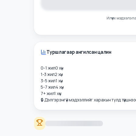
Илүү их мэдээ
Туршлагаар ангилсан цалин
0-1 жил
0
хүн
1-3 жил
2
хүн
3-5 жил
1
хүн
5-7 жил
4
хүн
7+ жил
1
хүн
🔒 Дэлгэрэнгүй мэдээллийг харахын тулд түвшнэ