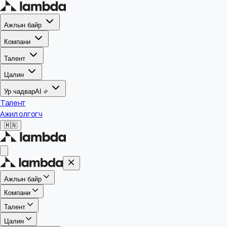
Ажлын байр
Компани
Талент
Цалин
Ур чадвар
AI
Талент
Ажил олгогч
🇲🇳
Ажлын байр
Компани
Талент