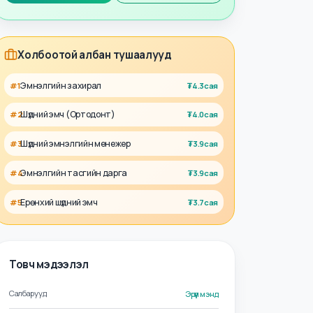
Талент
Ажил олгогч
Холбоотой албан тушаалууд
Эмнэлгийн захирал
#
1
₮
4.3сая
Шүдний эмч (Ортодонт)
#
2
₮
4.0сая
Шүдний эмнэлгийн менежер
#
3
₮
3.9сая
Эмнэлгийн тасгийн дарга
#
4
₮
3.9сая
Ерөнхий шүдний эмч
#
5
₮
3.7сая
Товч мэдээлэл