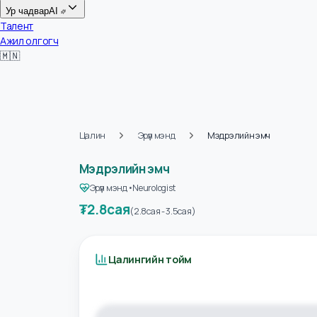
Цалин
Ур чадвар
AI
Талент
Ажил олгогч
🇲🇳
Цалин
Эрүүл мэнд
Мэдрэлийн эмч
Мэдрэлийн эмч
Эрүүл мэнд
•
Neurologist
₮
2.8сая
(
2.8сая
-
3.5сая
)
Цалингийн тойм