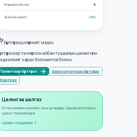
Салбарууд
Эрүүл мэнд
Мэдээллийн тоо
8
Жилийн өсөлт
+
8
%
Бүртгүүлээд илүү ихийг мэдэх
Бүртгүүлснээр та илүү олон албан тушаалын цалингийн
мэдээллийг харах боломжтой болно.
Талентаар бүртгүүлэх
Ажил олгогчоор бүртгүүлэх
Нэвтрэх
Цалингаа шалгах
AI-тай хамтран ажиллаж, таны ур чадвар, туршлагад тохирсон