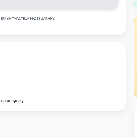
лэл авахын тулд түвшнээ дээшлүүлнэ үү
э дээшлүүлнэ үү