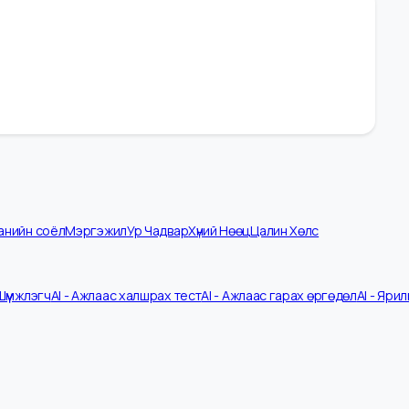
омпанийн соёл
Мэргэжил
Ур Чадвар
Хүний Нөөц
Цалин Хөлс