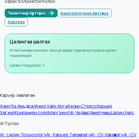
Мэдээллийн тоо
2
Жилийн өсөлт
+
8
%
Бүртгүүлээд илүү ихийг мэдэх
Бүртгүүлснээр та илүү олон албан тушаалын цалингийн мэдээллийг
харах боломжтой болно.
Талентаар бүртгүүлэх
Ажил олгогчоор бүртгүүлэх
Нэвтрэх
Цалингаа шалгах
AI-тай хамтран ажиллаж, таны ур чадвар, туршлагад тохирсон цалинг
тооцоолоорой.
Цалин тооцоолох