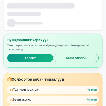
Бүх мэдээллийг харах уу?
Талентаар эсвэл ажил олгогчоор бүртгүүлээд бүх цалингийн мэдээлэлтэй
танилцана уу.
Талент
Ажил олгогч