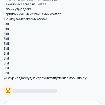
Цалинд нөлөөлөх ур чадварууд
Техникийн засвар үйлчилгээ
Багийн удирдлага
Барилгын машин механизмын мэдлэг
Аюулгүй ажиллагааны журам
Skill
Skill
Skill
Skill
Skill
Skill
Skill
Skill
Skill
Skill
Skill
🔒 Бүх ур чадваруудыг харахын тулд түвшнээ дээшлүүлнэ үү