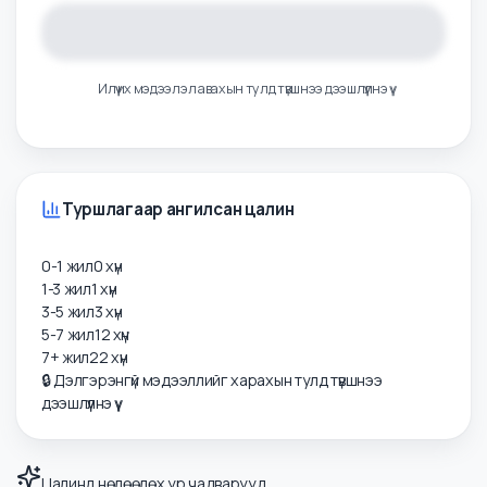
Илүү их мэдээлэл авахын тулд түвшнээ дээшлүүлнэ үү
Туршлагаар ангилсан цалин
0-1 жил
0
хүн
1-3 жил
1
хүн
3-5 жил
3
хүн
5-7 жил
12
хүн
7+ жил
22
хүн
🔒 Дэлгэрэнгүй мэдээллийг харахын тулд түвшнээ
дээшлүүлнэ үү