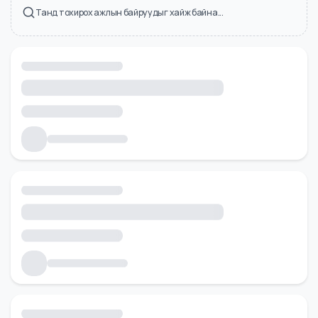
Холбоотой ажлын байрууд
Танд тохирох ажлын байруудыг хайж байна...