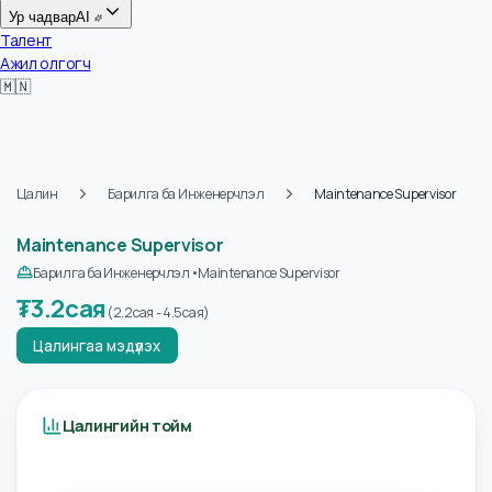
Цалин
Ур чадвар
AI
Талент
Ажил олгогч
🇲🇳
Цалин
Барилга ба Инженерчлэл
Maintenance Supervisor
Maintenance Supervisor
Барилга ба Инженерчлэл
•
Maintenance Supervisor
₮
3.2сая
(
2.2сая
-
4.5сая
)
Цалингаа мэдүүлэх
Цалингийн тойм