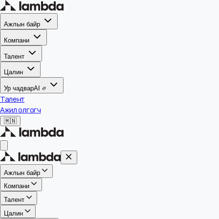
Ажлын байр
Компани
Талент
Цалин
Ур чадвар
AI
Талент
Ажил олгогч
🇲🇳
Ажлын байр
Компани
Талент