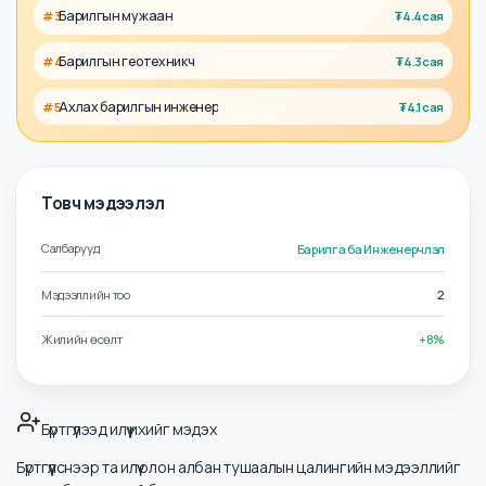
Холбоотой албан тушаалууд
Техникийн захирал
#
1
₮
5.1сая
Зөвлөх инженер
#
2
₮
4.9сая
Барилгын мужаан
#
3
₮
4.4сая
Барилгын геотехникч
#
4
₮
4.3сая
Ахлах барилгын инженер
#
5
₮
4.1сая
Товч мэдээлэл
Салбарууд
Барилга ба Инженерчлэл