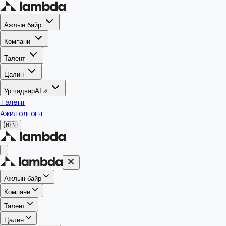
Ажлын байр
Компани
Талент
Цалин
Ур чадвар
AI
Талент
Ажил олгогч
🇲🇳
Ажлын байр
Компани
Талент