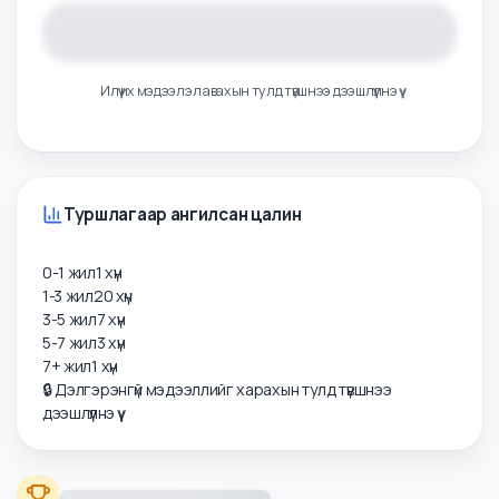
Илүү их мэдээлэл авахын тулд түвшнээ дээшлүүлнэ үү
Туршлагаар ангилсан цалин
0-1 жил
1
хүн
1-3 жил
20
хүн
3-5 жил
7
хүн
5-7 жил
3
хүн
7+ жил
1
хүн
🔒 Дэлгэрэнгүй мэдээллийг харахын тулд түвшнээ
дээшлүүлнэ үү