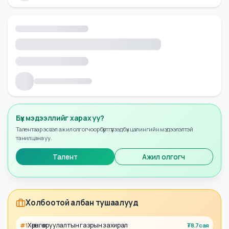
Бүх мэдээллийг харах уу?
Талентаар эсвэл ажил олгогчоор бүртгүүлээд бүх цалингийн мэдээлэлтэй
танилцана уу.
Талент
Ажил олгогч