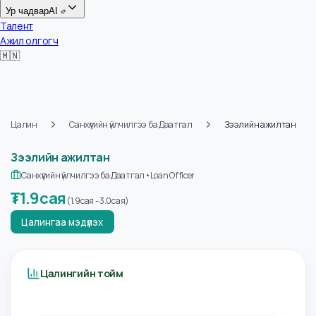
Цалин
Ур чадвар
AI
Талент
Ажил олгогч
🇲🇳
Цалин
Санхүүгийн үйлчилгээ ба Даатгал
Зээлийн ажилтан
Зээлийн ажилтан
Санхүүгийн үйлчилгээ ба Даатгал
•
Loan Officer
₮
1.9сая
(
1.9сая
-
3.0сая
)
Цалингаа мэдүүлэх
Цалингийн тойм