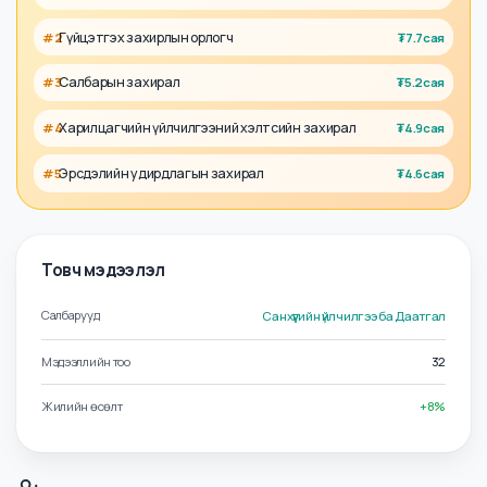
Холбоотой албан тушаалууд
Хөрөнгө оруулалтын газрын захирал
#
1
₮
8.7сая
Гүйцэтгэх захирлын орлогч
#
2
₮
7.7сая
Салбарын захирал
#
3
₮
5.2сая
Харилцагчийн үйлчилгээний хэлтсийн захирал
#
4
₮
4.9сая
Эрсдэлийн удирдлагын захирал
#
5
₮
4.6сая
Товч мэдээлэл
Салбарууд
Санхүүгийн үйлчилгээ ба Даатгал