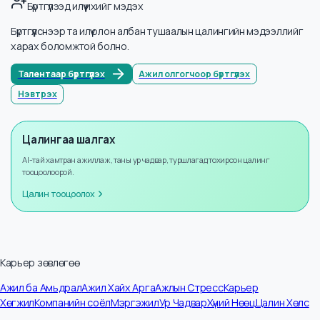
Мэдээллийн тоо
32
Жилийн өсөлт
+
8
%
Бүртгүүлээд илүү ихийг мэдэх
Бүртгүүлснээр та илүү олон албан тушаалын цалингийн мэдээллийг
харах боломжтой болно.
Талентаар бүртгүүлэх
Ажил олгогчоор бүртгүүлэх
Нэвтрэх
Цалингаа шалгах
AI-тай хамтран ажиллаж, таны ур чадвар, туршлагад тохирсон цалинг
тооцоолоорой.