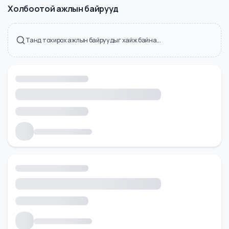
Холбоотой ажлын байрууд
Танд тохирох ажлын байруудыг хайж байна...