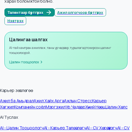
Мэдээллийн тоо
17
Жилийн өсөлт
+
8
%
Бүртгүүлээд илүү ихийг мэдэх
Бүртгүүлснээр та илүү олон албан тушаалын цалингийн мэдээллийг
харах боломжтой болно.
Талентаар бүртгүүлэх
Ажил олгогчоор бүртгүүлэх
Нэвтрэх
Цалингаа шалгах
AI-тай хамтран ажиллаж, таны ур чадвар, туршлагад тохирсон цалинг
тооцоолоорой.
Цалин тооцоолох