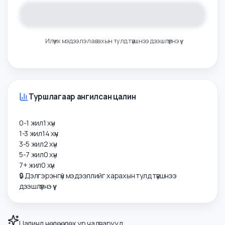
Илүү их мэдээлэл авахын тулд түвшнээ дээшлүүлнэ үү
Туршлагаар ангилсан цалин
0-1 жил
1
хүн
1-3 жил
14
хүн
3-5 жил
2
хүн
5-7 жил
0
хүн
7+ жил
0
хүн
🔒 Дэлгэрэнгүй мэдээллийг харахын тулд түвшнээ
дээшлүүлнэ үү