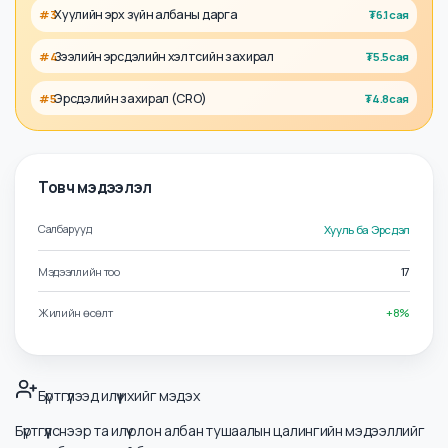
Холбоотой албан тушаалууд
Хуулийн ерөнхий захирал
#
1
₮
7.3сая
Хууль, Комплайнсын хэлтсийн дарга
#
2
₮
6.6сая
Хуулийн эрх зүйн албаны дарга
#
3
₮
6.1сая
Зээлийн эрсдэлийн хэлтсийн захирал
#
4
₮
5.5сая
Эрсдэлийн захирал (CRO)
#
5
₮
4.8сая
Товч мэдээлэл
Салбарууд
Хууль ба Эрсдэл