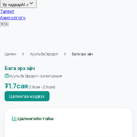
Цалин
Ур чадвар
AI
Талент
Ажил олгогч
🇲🇳
Цалин
Хууль ба Эрсдэл
Бага эрх зүйч
Бага эрх зүйч
Хууль ба Эрсдэл
•
Junior Lawyer
₮
1.7сая
(
1.9сая
-
2.5сая
)
Цалингаа мэдүүлэх
Цалингийн тойм