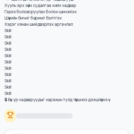
Цалинд нөлөөлөх ур чадварууд
Хууль эрх зүйн судалгаа хийх чадвар
Гэрээ боловсруулах болон шинжлэх
Шүүхийн бичиг баримт бэлтгэх
Хэрэг хянан шийдвэрлэх аргачлал
Skill
Skill
Skill
Skill
Skill
Skill
Skill
Skill
Skill
Skill
Skill
🔒 Бүх ур чадваруудыг харахын тулд түвшнээ дээшлүүлнэ үү