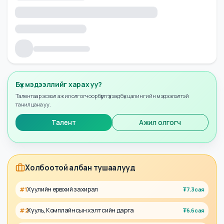
Бүх мэдээллийг харах уу?
Талентаар эсвэл ажил олгогчоор бүртгүүлээд бүх цалингийн мэдээлэлтэй
танилцана уу.
Талент
Ажил олгогч