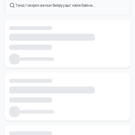
Холбоотой ажлын байрууд
Танд тохирох ажлын байруудыг хайж байна...