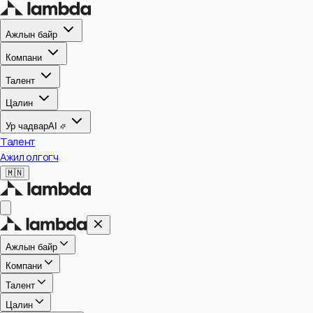
Ажлын байр
Компани
Талент
Цалин
Ур чадвар
AI
Талент
Ажил олгогч
🇲🇳
Ажлын байр
Компани
Талент