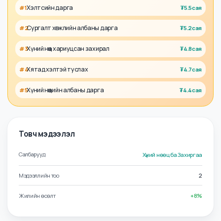
Талент
Ажил олгогч
Холбоотой албан тушаалууд
Хэлтсийн дарга
#
1
₮
5.5сая
Сургалт хөгжлийн албаны дарга
#
2
₮
5.2сая
Хүний нөөц хариуцсан захирал
#
3
₮
4.8сая
Хятад хэлтэй туслах
#
4
₮
4.7сая
Хүний нөөцийн албаны дарга
#
5
₮
4.4сая
Товч мэдээлэл