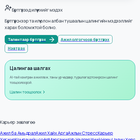
Салбарууд
Хүний нөөц ба Захиргаа
Мэдээллийн тоо
2
Жилийн өсөлт
+
8
%
Бүртгүүлээд илүү ихийг мэдэх
Бүртгүүлснээр та илүү олон албан тушаалын цалингийн мэдээллийг
харах боломжтой болно.
Талентаар бүртгүүлэх
Ажил олгогчоор бүртгүүлэх
Нэвтрэх
Цалингаа шалгах
AI-тай хамтран ажиллаж, таны ур чадвар, туршлагад тохирсон цалинг
тооцоолоорой.