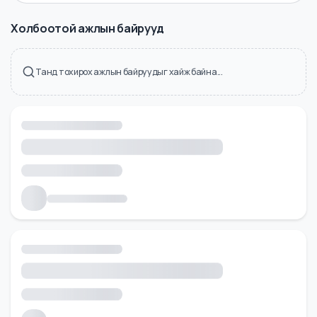
Холбоотой ажлын байрууд
Танд тохирох ажлын байруудыг хайж байна...