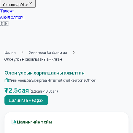
Цалин
Ур чадвар
AI
Талент
Ажил олгогч
🇲🇳
Цалин
Хүний нөөц ба Захиргаа
Олон улсын харилцааны ажилтан
Олон улсын харилцааны ажилтан
Хүний нөөц ба Захиргаа
•
International Relations Officer
₮
2.5сая
(
2.2сая
-
10.0сая
)
Цалингаа мэдүүлэх