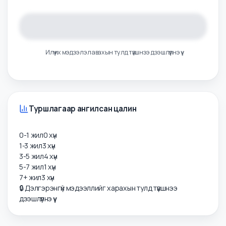
Цалингийн тойм
Илүү их мэдээлэл авахын тулд түвшнээ дээшлүүлнэ үү
Туршлагаар ангилсан цалин
0-1 жил
0
хүн
1-3 жил
3
хүн
3-5 жил
4
хүн
5-7 жил
1
хүн
7+ жил
3
хүн
🔒 Дэлгэрэнгүй мэдээллийг харахын тулд түвшнээ