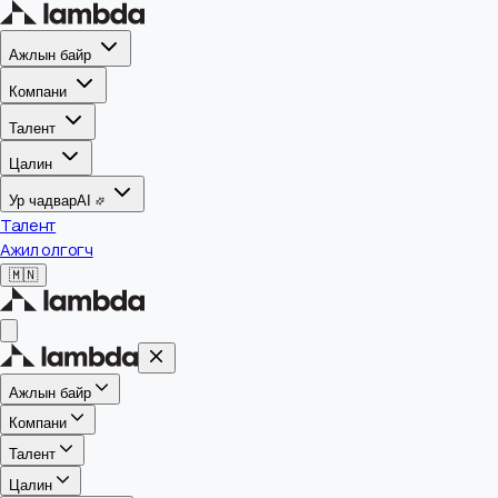
Ажлын байр
Компани
Талент
Цалин
Ур чадвар
AI
Талент
Ажил олгогч
🇲🇳
Ажлын байр
Компани
Талент