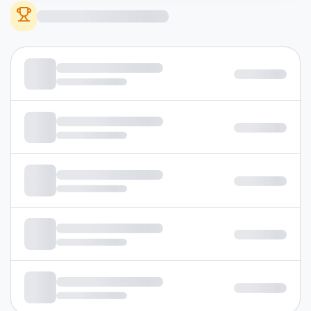
дээшлүүлнэ үү