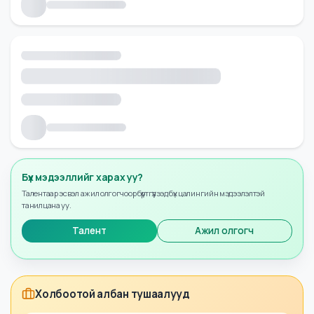
Бүх мэдээллийг харах уу?
Талентаар эсвэл ажил олгогчоор бүртгүүлээд бүх цалингийн мэдээлэлтэй
танилцана уу.