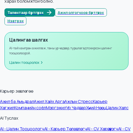
Мэдээллийн тоо
59
Жилийн өсөлт
+
8
%
Бүртгүүлээд илүү ихийг мэдэх
Бүртгүүлснээр та илүү олон албан тушаалын цалингийн мэдээллийг
харах боломжтой болно.
Талентаар бүртгүүлэх
Ажил олгогчоор бүртгүүлэх
Нэвтрэх
Цалингаа шалгах
AI-тай хамтран ажиллаж, таны ур чадвар, туршлагад тохирсон цалинг
тооцоолоорой.
Цалин тооцоолох