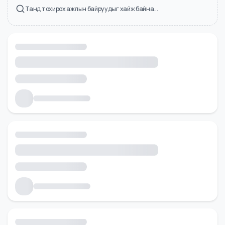
Холбоотой ажлын байрууд
Танд тохирох ажлын байруудыг хайж байна...