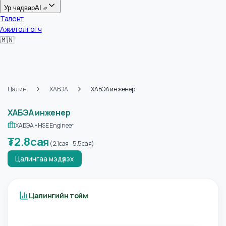
Цалин
Ур чадвар
AI
Талент
Ажил олгогч
🇲🇳
Цалин
ХАБЭА
ХАБЭА инженер
ХАБЭА инженер
ХАБЭА
•
HSE Engineer
₮
2.8сая
(
2.1сая
-
5.5сая
)
Цалингаа мэдүүлэх
Цалингийн тойм