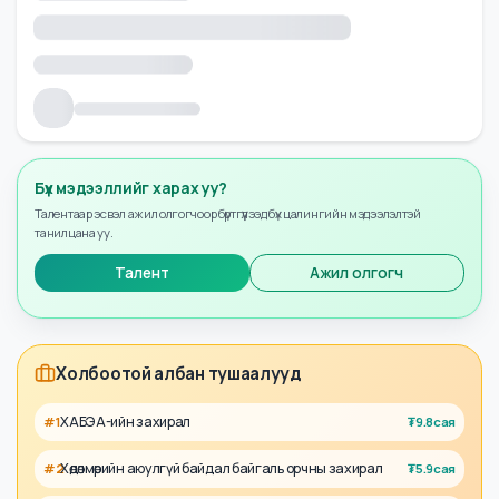
Бүх мэдээллийг харах уу?
Талентаар эсвэл ажил олгогчоор бүртгүүлээд бүх цалингийн мэдээлэлтэй
танилцана уу.
Талент
Ажил олгогч