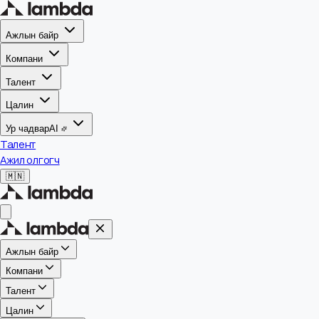
Ажлын байр
Компани
Талент
Цалин
Ур чадвар
AI
Талент
Ажил олгогч
🇲🇳
Ажлын байр
Компани
Талент