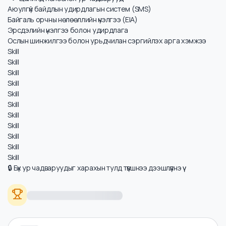
Цалинд нөлөөлөх ур чадварууд
Аюулгүй байдлын удирдлагын систем (SMS)
Байгаль орчны нөлөөллийн үнэлгээ (EIA)
Эрсдэлийн үнэлгээ болон удирдлага
Ослын шинжилгээ болон урьдчилан сэргийлэх арга хэмжээ
Skill
Skill
Skill
Skill
Skill
Skill
Skill
Skill
Skill
Skill
Skill
🔒 Бүх ур чадваруудыг харахын тулд түвшнээ дээшлүүлнэ үү