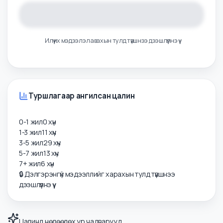
Илүү их мэдээлэл авахын тулд түвшнээ дээшлүүлнэ үү
Туршлагаар ангилсан цалин
0-1 жил
0
хүн
1-3 жил
11
хүн
3-5 жил
29
хүн
5-7 жил
13
хүн
7+ жил
6
хүн
🔒 Дэлгэрэнгүй мэдээллийг харахын тулд түвшнээ
дээшлүүлнэ үү