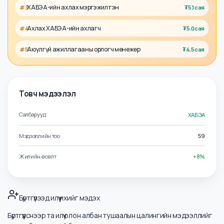
Холбоотой албан тушаалууд
ХАБЭА-ийн захирал
#
1
₮
9.8сая
Хөдөлмөрийн аюулгүй байдал байгаль орчны захирал
#
2
₮
5.9сая
ХАБЭА-ийн ахлах мэргэжилтэн
#
3
₮
5.1сая
Ахлах ХАБЭА-ийн ахлагч
#
4
₮
5.0сая
Аюулгүй ажиллагааны орлогч менежер
#
5
₮
4.5сая
Товч мэдээлэл
Салбарууд
ХАБЭА