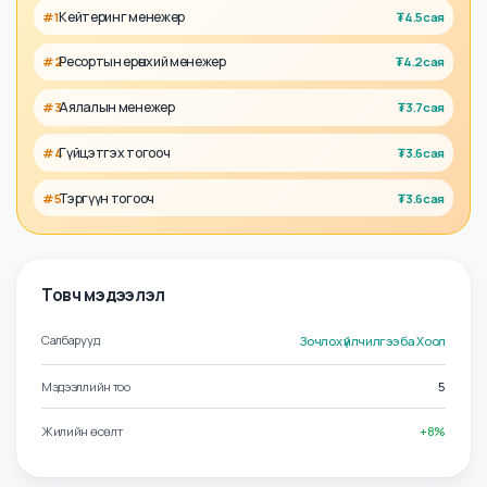
Талент
Ажил олгогч
Холбоотой албан тушаалууд
Кейтеринг менежер
#
1
₮
4.5сая
Ресортын ерөнхий менежер
#
2
₮
4.2сая
Аялалын менежер
#
3
₮
3.7сая
Гүйцэтгэх тогооч
#
4
₮
3.6сая
Тэргүүн тогооч
#
5
₮
3.6сая
Товч мэдээлэл