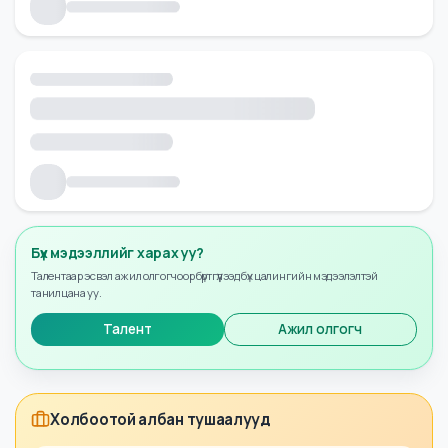
Бүх мэдээллийг харах уу?
Талентаар эсвэл ажил олгогчоор бүртгүүлээд бүх цалингийн мэдээлэлтэй
танилцана уу.