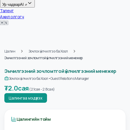
Цалин
Ур чадвар
AI
Талент
Ажил олгогч
🇲🇳
Цалин
Зочлох үйлчилгээ ба Хоол
Эмчилгээний зочломтгой үйлчилгээний менежер
Эмчилгээний зочломтгой үйлчилгээний менежер
Зочлох үйлчилгээ ба Хоол
•
Guest Relations Manager
₮
2.0сая
(
2.1сая
-
2.8сая
)
Цалингаа мэдүүлэх