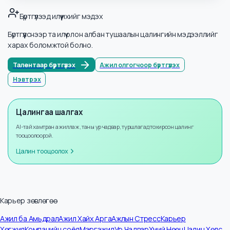
Салбарууд
Зочлох үйлчилгээ ба Хоол
Мэдээллийн тоо
5
Жилийн өсөлт
+
8
%
Бүртгүүлээд илүү ихийг мэдэх
Бүртгүүлснээр та илүү олон албан тушаалын цалингийн мэдээллийг
харах боломжтой болно.
Талентаар бүртгүүлэх
Ажил олгогчоор бүртгүүлэх
Нэвтрэх
Цалингаа шалгах
AI-тай хамтран ажиллаж, таны ур чадвар, туршлагад тохирсон цалинг
тооцоолоорой.