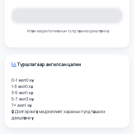
Цалингийн тойм
Илүү их мэдээлэл авахын тулд түвшнээ дээшлүүлнэ үү
Туршлагаар ангилсан цалин
0-1 жил
0
хүн
1-3 жил
0
хүн
3-5 жил
1
хүн
5-7 жил
3
хүн
7+ жил
1
хүн
🔒 Дэлгэрэнгүй мэдээллийг харахын тулд түвшнээ