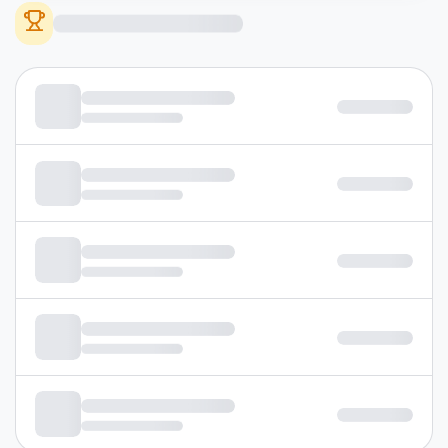
дээшлүүлнэ үү