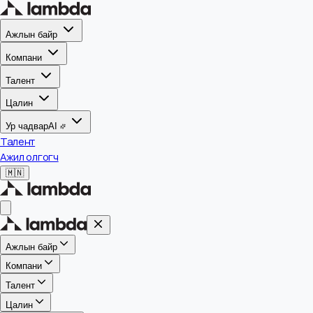
Ажлын байр
Компани
Талент
Цалин
Ур чадвар
AI
Талент
Ажил олгогч
🇲🇳
Ажлын байр
Компани
Талент