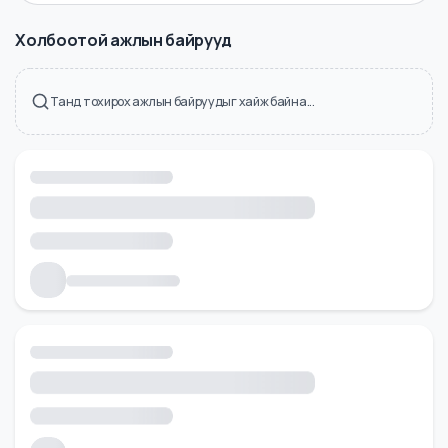
Холбоотой ажлын байрууд
Танд тохирох ажлын байруудыг хайж байна...