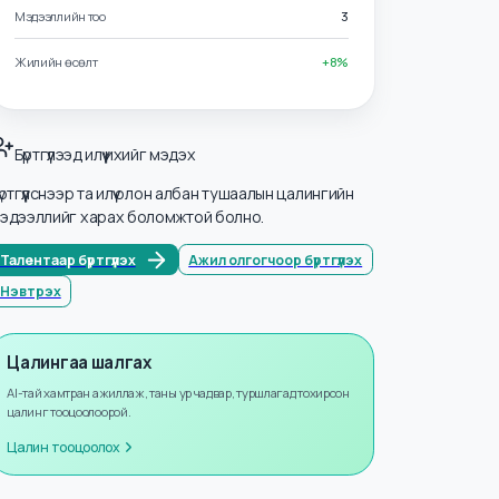
Салбарууд
Тээвэр ба Логистик
Мэдээллийн тоо
3
Жилийн өсөлт
+
8
%
Бүртгүүлээд илүү ихийг мэдэх
Бүртгүүлснээр та илүү олон албан тушаалын цалингийн
мэдээллийг харах боломжтой болно.
Талентаар бүртгүүлэх
Ажил олгогчоор бүртгүүлэх
Нэвтрэх
Цалингаа шалгах
AI-тай хамтран ажиллаж, таны ур чадвар, туршлагад тохирсон