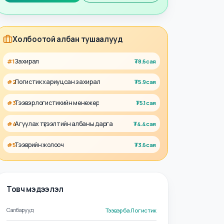
Талент
Ажил олгогч
Холбоотой албан тушаалууд
Захирал
#
1
₮
8.6сая
Логистик хариуцсан захирал
#
2
₮
5.9сая
Тээвэр логистикийн менежер
#
3
₮
5.1сая
Агуулах түгээлтийн албаны дарга
#
4
₮
4.4сая
Тээврийн жолооч
#
5
₮
3.6сая
Товч мэдээлэл