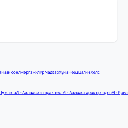
омпанийн соёл
Мэргэжил
Ур Чадвар
Хүний Нөөц
Цалин Хөлс