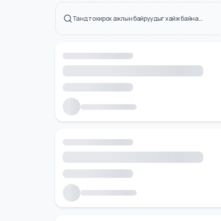
Холбоотой ажлын байрууд
Танд тохирох ажлын байруудыг хайж байна...