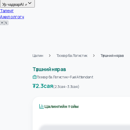
Цалин
Ур чадвар
AI
Талент
Ажил олгогч
🇲🇳
Цалин
Тээвэр ба Логистик
Түлшний няра
Түлшний нярав
Тээвэр ба Логистик
•
Fuel Attendant
₮
2.3сая
(
2.3сая
-
3.3сая
)
Цалингийн тойм