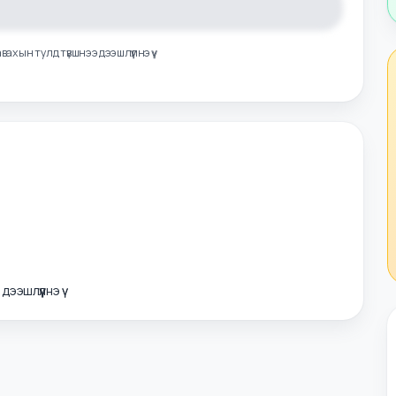
лэл авахын тулд түвшнээ дээшлүүлнэ үү
э дээшлүүлнэ үү