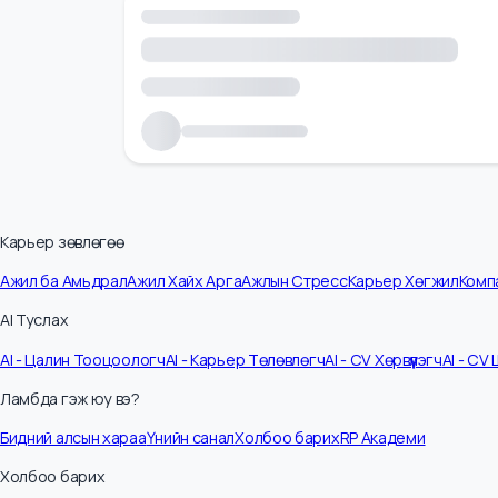
Карьер зөвлөгөө
Ажил ба Амьдрал
Ажил Хайх Арга
Ажлын Стресс
Карьер Хөгжил
К
AI Туслах