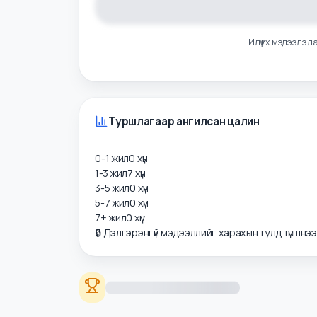
Илүү их мэдээ
Туршлагаар ангилсан цалин
0-1 жил
0
хүн
1-3 жил
7
хүн
3-5 жил
0
хүн
5-7 жил
0
хүн
7+ жил
0
хүн
🔒 Дэлгэрэнгүй мэдээллийг харахын тулд түвшнэ