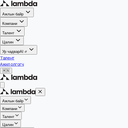
Ажлын байр
Компани
Талент
Цалин
Ур чадвар
AI
Талент
Ажил олгогч
🇲🇳
Ажлын байр
Компани
Талент