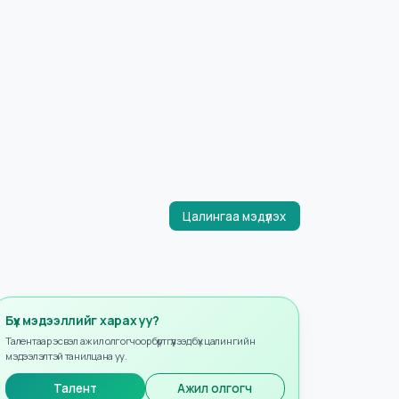
Цалингаа мэдүүлэх
Бүх мэдээллийг харах уу?
Талентаар эсвэл ажил олгогчоор бүртгүүлээд бүх цалингийн
мэдээлэлтэй танилцана уу.