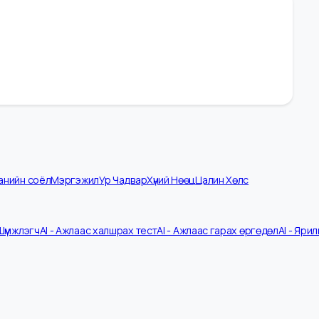
омпанийн соёл
Мэргэжил
Ур Чадвар
Хүний Нөөц
Цалин Хөлс