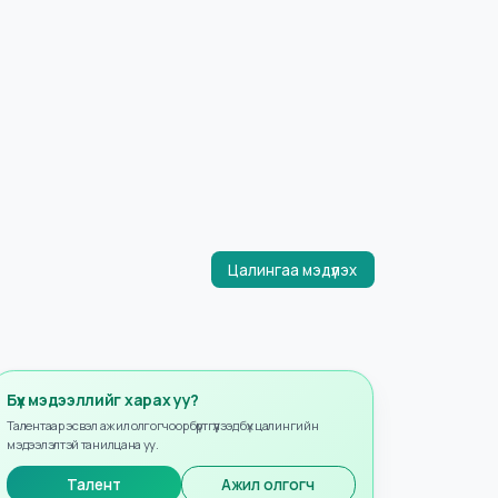
Цалингаа мэдүүлэх
Бүх мэдээллийг харах уу?
Талентаар эсвэл ажил олгогчоор бүртгүүлээд бүх цалингийн
мэдээлэлтэй танилцана уу.