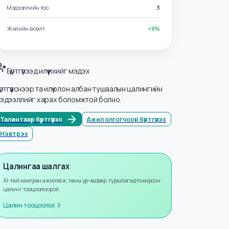
Салбарууд
Хүний нөөц ба Захиргаа
Мэдээллийн тоо
3
Жилийн өсөлт
+
8
%
Бүртгүүлээд илүү ихийг мэдэх
Бүртгүүлснээр та илүү олон албан тушаалын цалингийн
мэдээллийг харах боломжтой болно.
Талентаар бүртгүүлэх
Ажил олгогчоор бүртгүүлэх
Нэвтрэх
Цалингаа шалгах
AI-тай хамтран ажиллаж, таны ур чадвар, туршлагад тохирсон