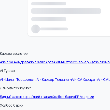
Карьер зөвлөгөө
Ажил ба Амьдрал
Ажил Хайх Арга
Ажлын Стресс
Карьер Хөгжил
К
AI Туслах