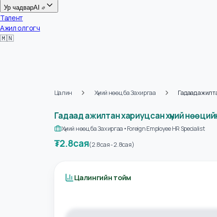
Цалин
Ур чадвар
AI
Талент
Ажил олгогч
🇲🇳
Цалин
Хүний нөөц ба Захиргаа
Гадаад аж
Гадаад ажилтан хариуцсан хүний нөө
Хүний нөөц ба Захиргаа
•
Foreign Employee HR Specialist
₮
2.8сая
(
2.8сая
-
2.8сая
)
Цалингийн тойм