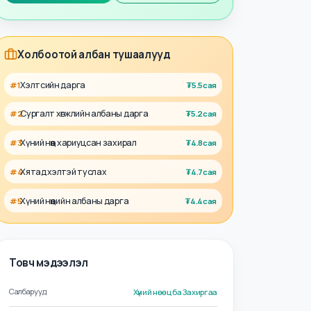
Талент
Ажил олгогч
Холбоотой албан тушаалууд
Хэлтсийн дарга
#
1
₮
5.5сая
Сургалт хөгжлийн албаны дарга
#
2
₮
5.2сая
Хүний нөөц хариуцсан захирал
#
3
₮
4.8сая
Хятад хэлтэй туслах
#
4
₮
4.7сая
Хүний нөөцийн албаны дарга
#
5
₮
4.4сая
Товч мэдээлэл