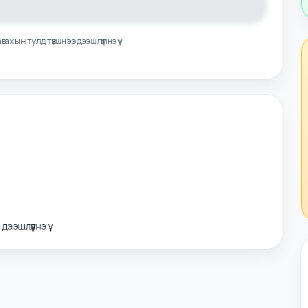
лэл авахын тулд түвшнээ дээшлүүлнэ үү
э дээшлүүлнэ үү