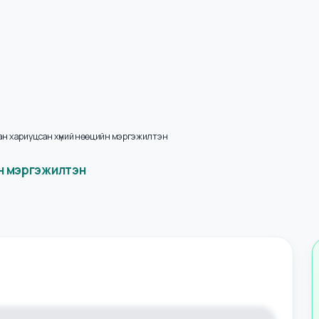
илтан хариуцсан хүний нөөцийн мэргэжилтэн
цийн мэргэжилтэн