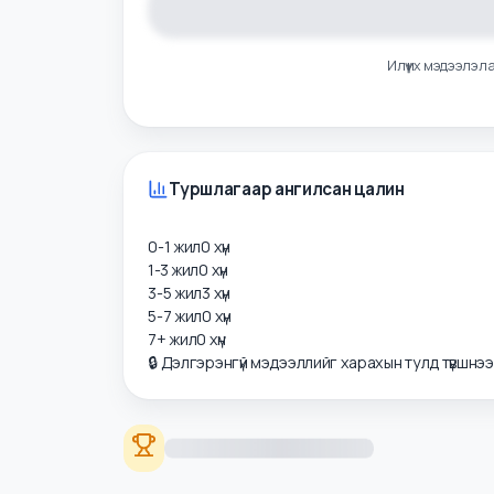
Илүү их мэдээ
Туршлагаар ангилсан цалин
0-1 жил
0
хүн
1-3 жил
0
хүн
3-5 жил
3
хүн
5-7 жил
0
хүн
7+ жил
0
хүн
🔒 Дэлгэрэнгүй мэдээллийг харахын тулд түвшнэ