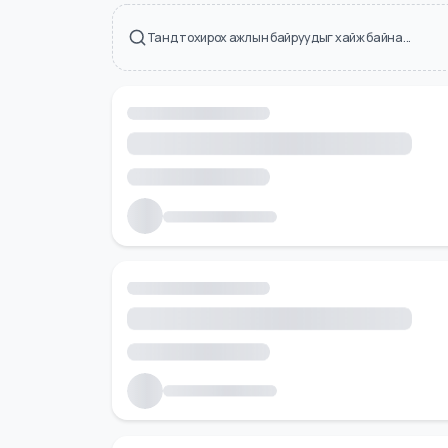
Холбоотой ажлын байрууд
Танд тохирох ажлын байруудыг хайж байна...