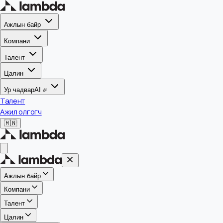
Ажлын байр
Компани
Талент
Цалин
Ур чадвар
AI
Талент
Ажил олгогч
🇲🇳
Ажлын байр
Компани
Талент