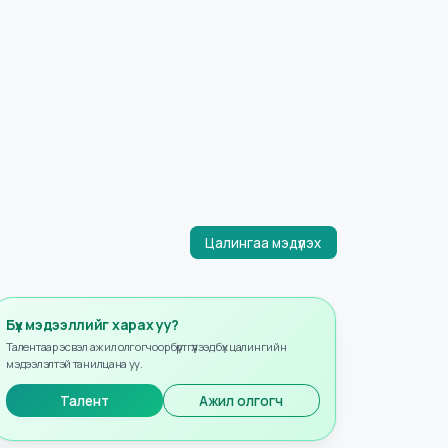
Цалингаа мэдүүлэх
Бүх мэдээллийг харах уу?
Талентаар эсвэл ажил олгогчоор бүртгүүлээд бүх цалингийн
мэдээлэлтэй танилцана уу.
Талент
Ажил олгогч