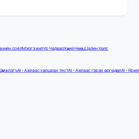
омпанийн соёл
Мэргэжил
Ур Чадвар
Хүний Нөөц
Цалин Хөлс
 CV Шүүмжлэгч
AI - Ажлаас халшрах тест
AI - Ажлаас гарах өргөдөл
A