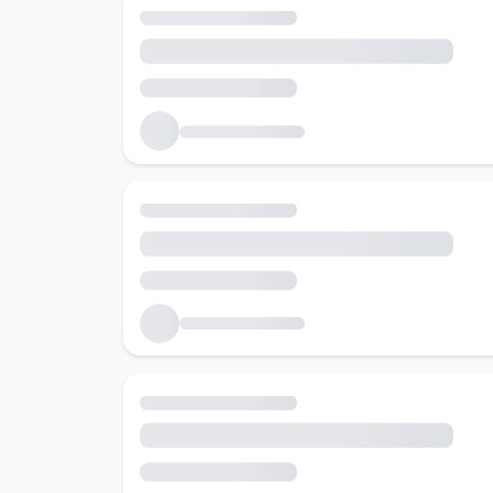
Танд тохирох ажлын байруудыг хайж байна...