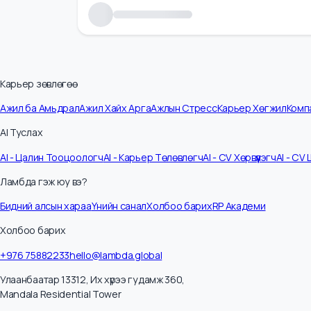
Карьер зөвлөгөө
Ажил ба Амьдрал
Ажил Хайх Арга
Ажлын Стресс
Карьер Хөгжил
К
AI Туслах
AI - Цалин Тооцоологч
AI - Карьер Төлөвлөгч
AI - CV Хөрвүүлэгч
AI -
Ламбда гэж юу вэ?