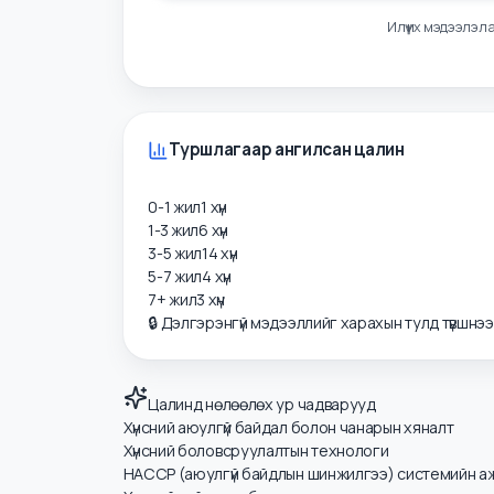
Илүү их мэдээ
Туршлагаар ангилсан цалин
0-1 жил
1
хүн
1-3 жил
6
хүн
3-5 жил
14
хүн
5-7 жил
4
хүн
7+ жил
3
хүн
🔒 Дэлгэрэнгүй мэдээллийг харахын тулд түвшнэ
Цалинд нөлөөлөх ур чадварууд