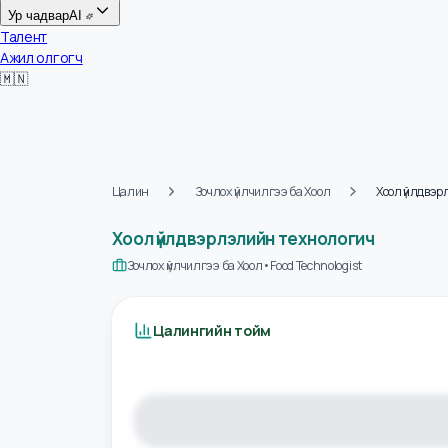
Цалин
Ур чадвар
AI
Талент
Ажил олгогч
🇲🇳
Цалин
Зочлох үйлчилгээ ба Хоол
Хоол үйл
Хоол үйлдвэрлэлийн технологич
Зочлох үйлчилгээ ба Хоол
•
Food Technologist
Цалингийн тойм