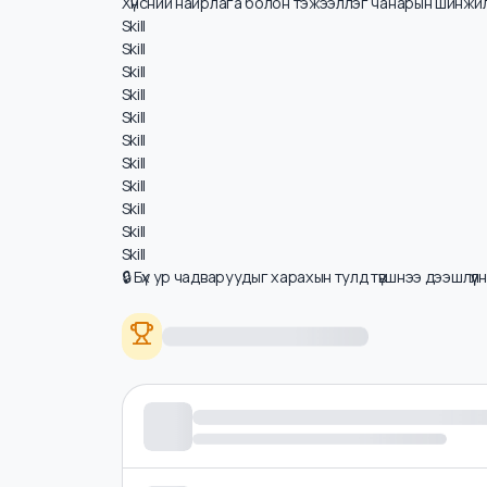
Хүнсний аюулгүй байдал болон чанарын хяналт
Хүнсний боловсруулалтын технологи
HACCP (аюулгүй байдлын шинжилгээ) системий
Хүнсний найрлага болон тэжээллэг чанарын ши
Skill
Skill
Skill
Skill
Skill
Skill
Skill
Skill
Skill
Skill
Skill
🔒 Бүх ур чадваруудыг харахын тулд түвшнээ дээшлүү