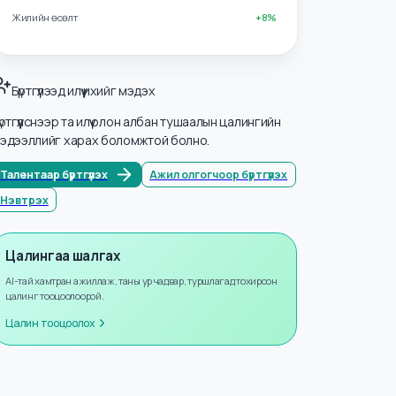
Салбарууд
Зочлох үйлчилгээ ба Хоол
Мэдээллийн тоо
0
Жилийн өсөлт
+
8
%
Бүртгүүлээд илүү ихийг мэдэх
Бүртгүүлснээр та илүү олон албан тушаалын цалингийн
мэдээллийг харах боломжтой болно.
Талентаар бүртгүүлэх
Ажил олгогчоор бүртгүүлэх
Нэвтрэх
Цалингаа шалгах
AI-тай хамтран ажиллаж, таны ур чадвар, туршлагад тохирсон
цалинг тооцоолоорой.