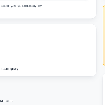
лэл авахын тулд түвшнээ дээшлүүлнэ үү
э дээшлүүлнэ үү