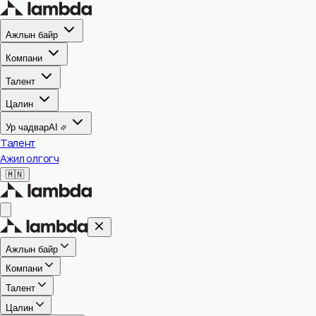
Ажлын байр
Компани
Талент
Цалин
Ур чадвар
AI
Талент
Ажил олгогч
🇲🇳
Ажлын байр
Компани
Талент