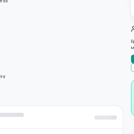
н ажиллагаа
нжилгээ
лнэ үү