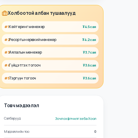
Холбоотой албан тушаалууд
Кейтеринг менежер
#
1
₮
4.5сая
Ресортын ерөнхий менежер
#
2
₮
4.2сая
Аялалын менежер
#
3
₮
3.7сая
Гүйцэтгэх тогооч
#
4
₮
3.6сая
Тэргүүн тогооч
#
5
₮
3.6сая
Товч мэдээлэл