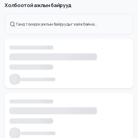
Холбоотой ажлын байрууд
Танд тохирох ажлын байруудыг хайж байна...