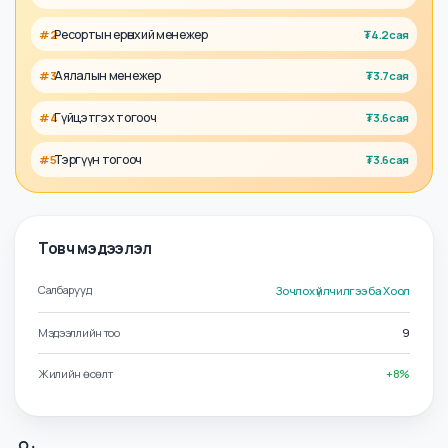
Холбоотой албан тушаалууд
Кейтеринг менежер
#
1
₮
4.5сая
Ресортын ерөнхий менежер
#
2
₮
4.2сая
Аялалын менежер
#
3
₮
3.7сая
Гүйцэтгэх тогооч
#
4
₮
3.6сая
Тэргүүн тогооч
#
5
₮
3.6сая
Товч мэдээлэл
Салбарууд
Зочлох үйлчилгээ ба Хоол