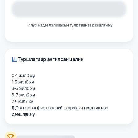
Илүү их мэдээлэл авахын тулд түвшнээ дээшлүүлнэ үү
Туршлагаар ангилсан цалин
0-1 жил
0
хүн
1-3 жил
0
хүн
3-5 жил
0
хүн
5-7 жил
2
хүн
7+ жил
7
хүн
🔒 Дэлгэрэнгүй мэдээллийг харахын тулд түвшнээ
дээшлүүлнэ үү