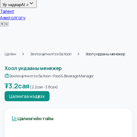
Цалин
Ур чадвар
AI
Талент
Ажил олгогч
🇲🇳
Цалин
Зочлох үйлчилгээ ба Хоол
Хоол ундааны менежер
Хоол ундааны менежер
Зочлох үйлчилгээ ба Хоол
•
Food & Beverage Manager
₮
3.2сая
(
2.2сая
-
3.8сая
)
Цалингаа мэдүүлэх
Цалингийн тойм