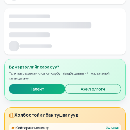
Бүх мэдээллийг харах уу?
Талентаар эсвэл ажил олгогчоор бүртгүүлээд бүх цалингийн мэдээлэлтэй
танилцана уу.
Талент
Ажил олгогч