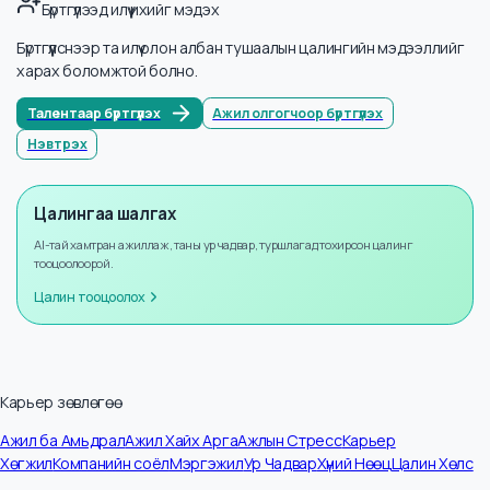
Мэдээллийн тоо
9
Жилийн өсөлт
+
8
%
Бүртгүүлээд илүү ихийг мэдэх
Бүртгүүлснээр та илүү олон албан тушаалын цалингийн мэдээллийг
харах боломжтой болно.
Талентаар бүртгүүлэх
Ажил олгогчоор бүртгүүлэх
Нэвтрэх
Цалингаа шалгах
AI-тай хамтран ажиллаж, таны ур чадвар, туршлагад тохирсон цалинг
тооцоолоорой.