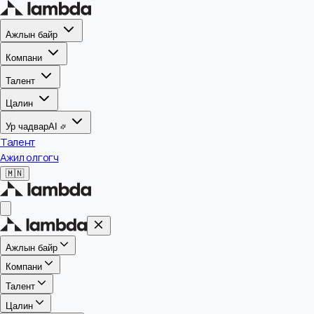
Ажлын байр
Компани
Талент
Цалин
Ур чадвар
AI
Талент
Ажил олгогч
🇲🇳
Ажлын байр
Компани
Талент