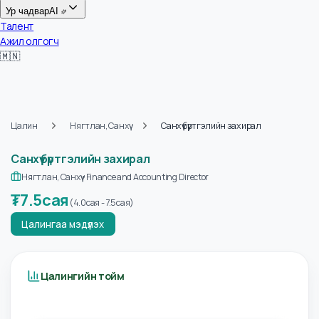
Цалин
Ур чадвар
AI
Талент
Ажил олгогч
🇲🇳
Цалин
Нягтлан, Санхүү
Санхүү бүртгэлийн захирал
Санхүү бүртгэлийн захирал
Нягтлан, Санхүү
•
Finance and Accounting Director
₮
7.5сая
(
4.0сая
-
7.5сая
)
Цалингаа мэдүүлэх
Цалингийн тойм