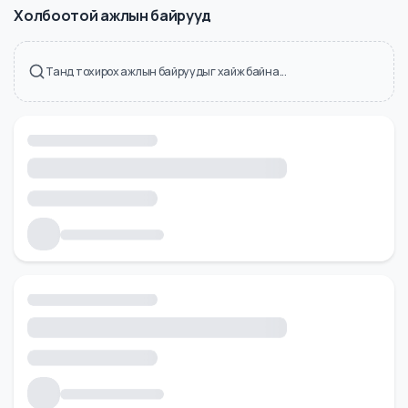
Холбоотой ажлын байрууд
Танд тохирох ажлын байруудыг хайж байна...