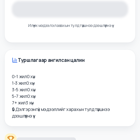
Илүү их мэдээлэл авахын тулд түвшнээ дээшлүүлнэ үү
Туршлагаар ангилсан цалин
0-1 жил
0
хүн
1-3 жил
0
хүн
3-5 жил
0
хүн
5-7 жил
0
хүн
7+ жил
3
хүн
🔒 Дэлгэрэнгүй мэдээллийг харахын тулд түвшнээ
дээшлүүлнэ үү