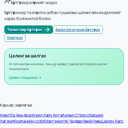
Мэдээллийн тоо
3
Жилийн өсөлт
+
8
%
Бүртгүүлээд илүү ихийг мэдэх
Бүртгүүлснээр та илүү олон албан тушаалын цалингийн мэдээллийг
харах боломжтой болно.
Талентаар бүртгүүлэх
Ажил олгогчоор бүртгүүлэх
Нэвтрэх
Цалингаа шалгах
AI-тай хамтран ажиллаж, таны ур чадвар, туршлагад тохирсон цалинг
тооцоолоорой.