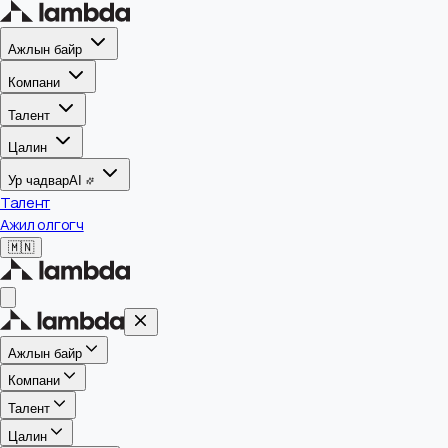
Ажлын байр
Компани
Талент
Цалин
Ур чадвар
AI
Талент
Ажил олгогч
🇲🇳
Ажлын байр
Компани
Талент