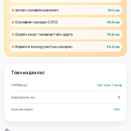
Холбоотой албан тушаалууд
Аудитын хэлтсийн дарга
#
1
₮
6.3сая
ахлах санхүүгийн шинжээч
#
2
₮
6.1сая
Санхүүгийн захирал (CFO)
#
3
₮
6.0сая
Эдийн засаг төлөвлөлтийн дарга
#
4
₮
5.8сая
Хөрөнгө зохицуулалтын захирал
#
5
₮
4.9сая
Товч мэдээлэл
Салбарууд
Нягтлан, Санхүү