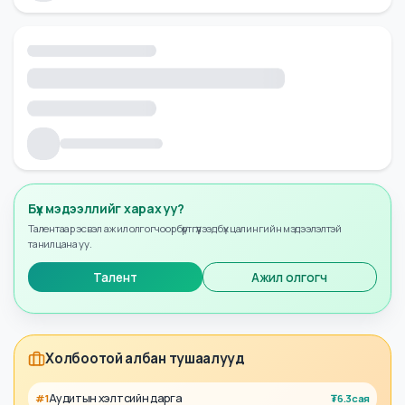
Бүх мэдээллийг харах уу?
Талентаар эсвэл ажил олгогчоор бүртгүүлээд бүх цалингийн мэдээлэлтэй
танилцана уу.
Талент
Ажил олгогч