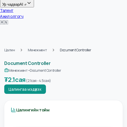
Цалин
Ур чадвар
AI
Талент
Ажил олгогч
🇲🇳
Цалин
Менежмент
Document Controller
Document Controller
Менежмент
•
Document Controller
₮
2.1сая
(
2.1сая
-
4.5сая
)
Цалингаа мэдүүлэх
Цалингийн тойм