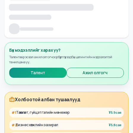
Бүх мэдээллийг харах уу?
Талентаар эсвэл ажил олгогчоор бүртгүүлээд бүх цалингийн мэдээлэлтэй
танилцана уу.
Талент
Ажил олгогч