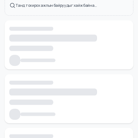
Холбоотой ажлын байрууд
Танд тохирох ажлын байруудыг хайж байна...