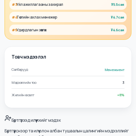
Холбоотой албан тушаалууд
Төлөвлөлт, гүйцэтгэлийн менежер
#
1
₮
5.9сая
Бизнес хөгжлийн захирал
#
2
₮
5.8сая
Үйл ажиллагааны захирал
#
3
₮
5.5сая
Төслийн ахлах менежер
#
4
₮
4.7сая
Удирдлагын зөвлөх
#
5
₮
4.6сая
Товч мэдээлэл
Салбарууд
Менежмент