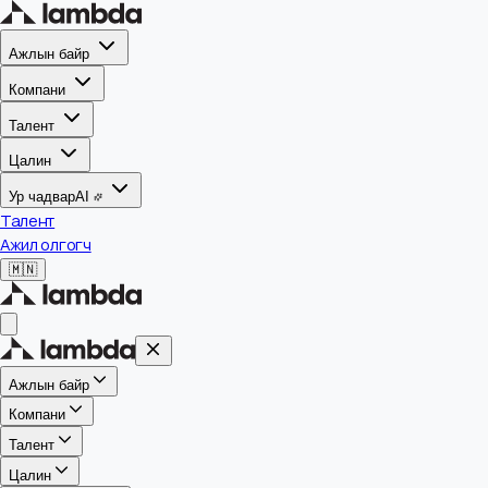
Ажлын байр
Компани
Талент
Цалин
Ур чадвар
AI
Талент
Ажил олгогч
🇲🇳
Ажлын байр
Компани
Талент