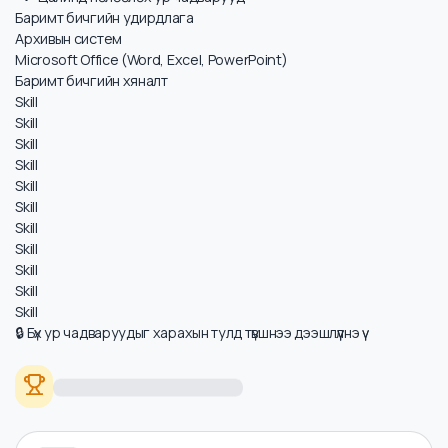
Цалинд нөлөөлөх ур чадварууд
Баримт бичгийн удирдлага
Архивын систем
Microsoft Office (Word, Excel, PowerPoint)
Баримт бичгийн хяналт
Skill
Skill
Skill
Skill
Skill
Skill
Skill
Skill
Skill
Skill
Skill
🔒 Бүх ур чадваруудыг харахын тулд түвшнээ дээшлүүлнэ үү