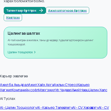
Мэдээллийн тоо
3
Жилийн өсөлт
+
8
%
Бүртгүүлээд илүү ихийг мэдэх
Бүртгүүлснээр та илүү олон албан тушаалын цалингийн мэдээллийг
харах боломжтой болно.
Талентаар бүртгүүлэх
Ажил олгогчоор бүртгүүлэх
Нэвтрэх
Цалингаа шалгах
AI-тай хамтран ажиллаж, таны ур чадвар, туршлагад тохирсон цалинг
тооцоолоорой.
Цалин тооцоолох