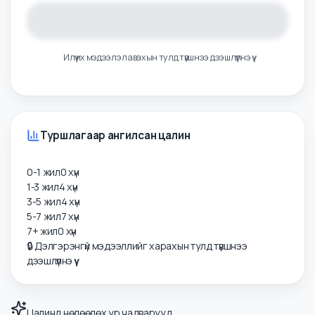
Илүү их мэдээлэл авахын тулд түвшнээ дээшлүүлнэ үү
Туршлагаар ангилсан цалин
0-1 жил
0
хүн
1-3 жил
4
хүн
3-5 жил
4
хүн
5-7 жил
7
хүн
7+ жил
0
хүн
🔒 Дэлгэрэнгүй мэдээллийг харахын тулд түвшнээ
дээшлүүлнэ үү