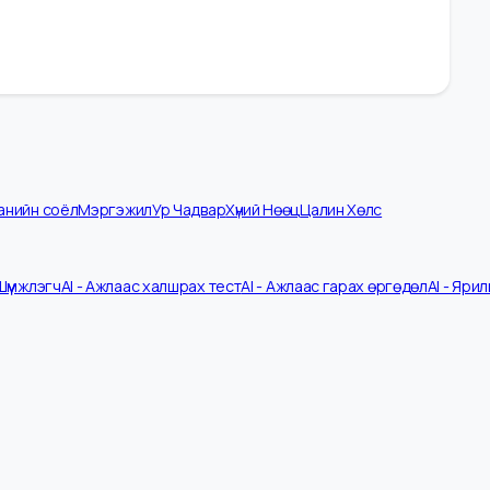
омпанийн соёл
Мэргэжил
Ур Чадвар
Хүний Нөөц
Цалин Хөлс
 CV Шүүмжлэгч
AI - Ажлаас халшрах тест
AI - Ажлаас гарах өргөдөл
A