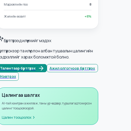
Салбарууд
Санхүүгийн үйлчилгээ ба Даатгал
Мэдээллийн тоо
8
Жилийн өсөлт
+
8
%
Бүртгүүлээд илүү ихийг мэдэх
Бүртгүүлснээр та илүү олон албан тушаалын цалингийн
мэдээллийг харах боломжтой болно.
Талентаар бүртгүүлэх
Ажил олгогчоор бүртгүүлэх
Нэвтрэх
Цалингаа шалгах
AI-тай хамтран ажиллаж, таны ур чадвар, туршлагад тохирсон