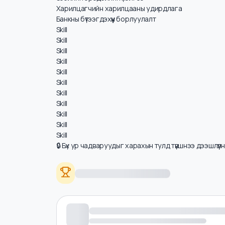
Цалинд нөлөөлөх ур чадварууд
Корпорат санхүүгийн дүн шинжилгээ
Зээлийн эрсдэлийн үнэлгээ
Харилцагчийн харилцааны удирдлага
Банкны бүтээгдэхүүн борлуулалт
Skill
Skill
Skill
Skill
Skill
Skill
Skill
Skill
Skill
Skill
Skill
🔒 Бүх ур чадваруудыг харахын тулд түвшнээ дээшлүү