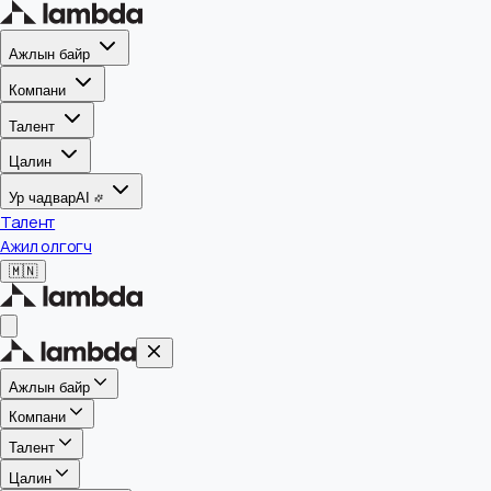
Ажлын байр
Компани
Талент
Цалин
Ур чадвар
AI
Талент
Ажил олгогч
🇲🇳
Ажлын байр
Компани
Талент