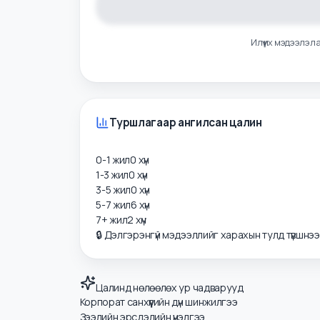
Илүү их мэдээ
Туршлагаар ангилсан цалин
0-1 жил
0
хүн
1-3 жил
0
хүн
3-5 жил
0
хүн
5-7 жил
6
хүн
7+ жил
2
хүн
🔒 Дэлгэрэнгүй мэдээллийг харахын тулд түвшнэ