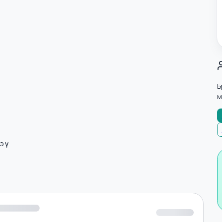
лнэ үү