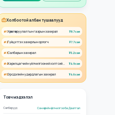
Талент
Ажил олгогч
Холбоотой албан тушаалууд
Хөрөнгө оруулалтын газрын захирал
#
1
₮
8.7сая
Гүйцэтгэх захирлын орлогч
#
2
₮
7.7сая
Салбарын захирал
#
3
₮
5.2сая
Харилцагчийн үйлчилгээний хэлтсийн захирал
#
4
₮
4.9сая
Эрсдэлийн удирдлагын захирал
#
5
₮
4.6сая
Товч мэдээлэл