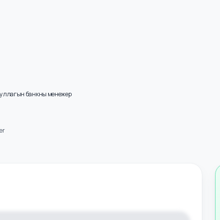
айгууллагын банкны менежер
anager