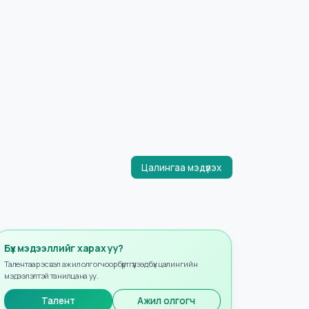
Цалингаа мэдүүлэх
Бүх мэдээллийг харах уу?
Талентаар эсвэл ажил олгогчоор бүртгүүлээд бүх цалингийн
мэдээлэлтэй танилцана уу.