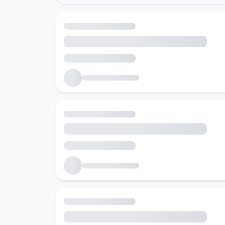
Холбоотой ажлын байрууд
Танд тохирох ажлын байруудыг хайж байна...