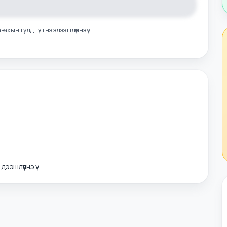
лэл авахын тулд түвшнээ дээшлүүлнэ үү
э дээшлүүлнэ үү