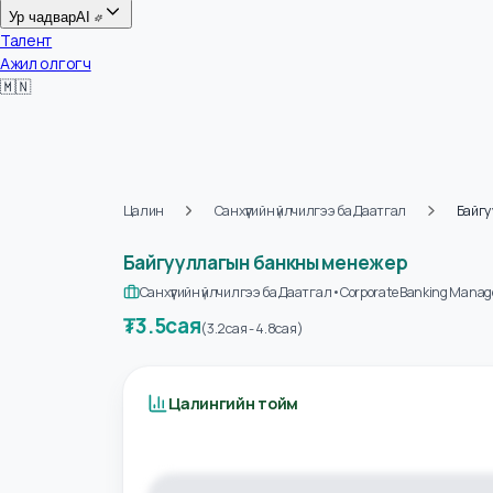
Цалин
Ур чадвар
AI
Талент
Ажил олгогч
🇲🇳
Цалин
Санхүүгийн үйлчилгээ ба Даатгал
Б
Байгууллагын банкны менежер
Санхүүгийн үйлчилгээ ба Даатгал
•
Corporate Banking M
₮
3.5сая
(
3.2сая
-
4.8сая
)
Цалингийн тойм