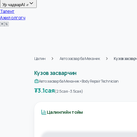
Цалин
Ур чадвар
AI
Талент
Ажил олгогч
🇲🇳
Цалин
Авто засвар ба Механик
Кузов за
Кузов засварчин
Авто засвар ба Механик
•
Body Repair Technician
₮
3.1сая
(
2.5сая
-
3.5сая
)
Цалингийн тойм