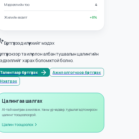
Салбарууд
Авто засвар ба Механик
Мэдээллийн тоо
4
Жилийн өсөлт
+
8
%
Бүртгүүлээд илүү ихийг мэдэх
Бүртгүүлснээр та илүү олон албан тушаалын цалингийн
мэдээллийг харах боломжтой болно.
Талентаар бүртгүүлэх
Ажил олгогчоор бүртгүүлэх
Нэвтрэх
Цалингаа шалгах
AI-тай хамтран ажиллаж, таны ур чадвар, туршлагад тохирсон