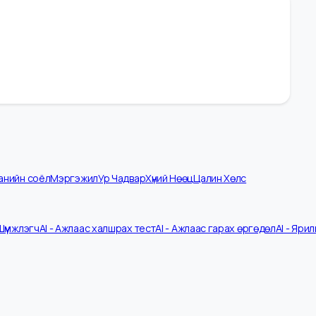
омпанийн соёл
Мэргэжил
Ур Чадвар
Хүний Нөөц
Цалин Хөлс