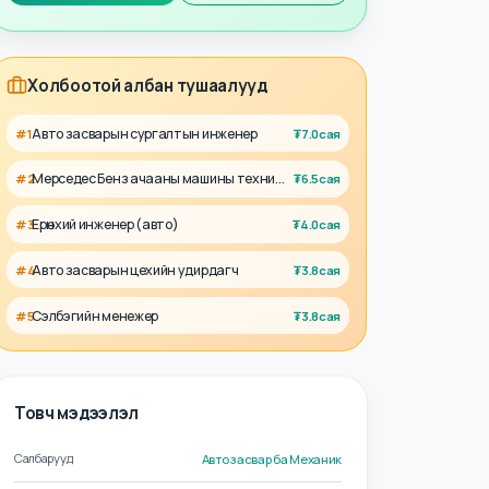
Талент
Ажил олгогч
Холбоотой албан тушаалууд
Авто засварын сургалтын инженер
#
1
₮
7.0сая
Мерседес Бенз ачааны машины техникч
#
2
₮
6.5сая
Ерөнхий инженер (авто)
#
3
₮
4.0сая
Авто засварын цехийн удирдагч
#
4
₮
3.8сая
Сэлбэгийн менежер
#
5
₮
3.8сая
Товч мэдээлэл