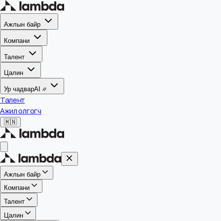
Ажлын байр
Компани
Талент
Цалин
Ур чадвар
AI
Талент
Ажил олгогч
🇲🇳
Ажлын байр
Компани
Талент