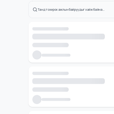
Холбоотой ажлын байрууд
Танд тохирох ажлын байруудыг хайж байна...