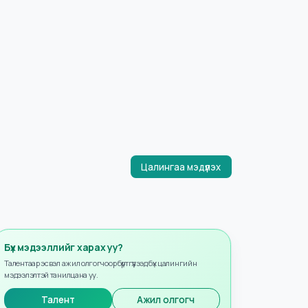
Цалингаа мэдүүлэх
Бүх мэдээллийг харах уу?
Талентаар эсвэл ажил олгогчоор бүртгүүлээд бүх цалингийн
мэдээлэлтэй танилцана уу.