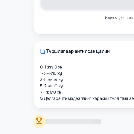
Илүү их мэдээ
Туршлагаар ангилсан цалин
0-1 жил
0
хүн
1-3 жил
0
хүн
3-5 жил
4
хүн
5-7 жил
0
хүн
7+ жил
0
хүн
🔒 Дэлгэрэнгүй мэдээллийг харахын тулд түвшнэ