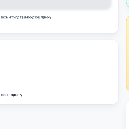
лэл авахын тулд түвшнээ дээшлүүлнэ үү
э дээшлүүлнэ үү