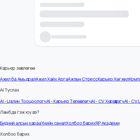
Карьер зөвлөгөө
Ажил ба Амьдрал
Ажил Хайх Арга
Ажлын Стресс
Карьер Хөгжил
К
AI Туслах