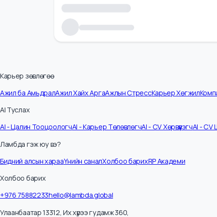
Карьер зөвлөгөө
Ажил ба Амьдрал
Ажил Хайх Арга
Ажлын Стресс
Карьер Хөгжил
К
AI Туслах
AI - Цалин Тооцоологч
AI - Карьер Төлөвлөгч
AI - CV Хөрвүүлэгч
AI -