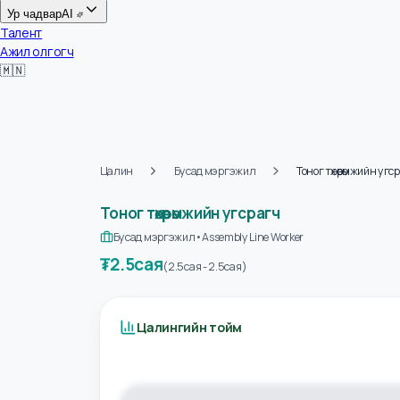
Цалин
Ур чадвар
AI
Талент
Ажил олгогч
🇲🇳
Цалин
Бусад мэргэжил
Тоног төхөөрөмжийн
Тоног төхөөрөмжийн угсрагч
Бусад мэргэжил
•
Assembly Line Worker
₮
2.5сая
(
2.5сая
-
2.5сая
)
Цалингийн тойм