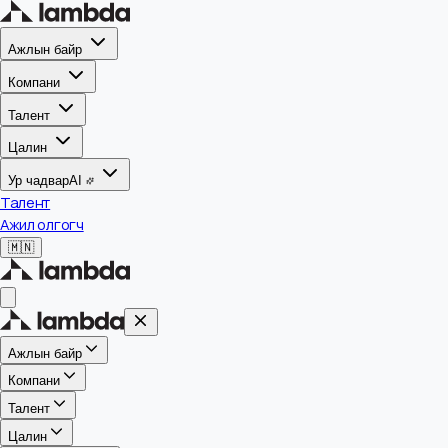
Ажлын байр
Компани
Талент
Цалин
Ур чадвар
AI
Талент
Ажил олгогч
🇲🇳
Ажлын байр
Компани
Талент