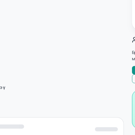
лнэ үү