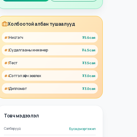
Талент
Ажил олгогч
Холбоотой албан тушаалууд
Нисгэгч
#
1
₮
5.6сая
Судалгааны инженер
#
2
₮
4.5сая
Тест
#
3
₮
3.5сая
Сэтгэл зүйн зөвлөх
#
4
₮
3.0сая
Дипломат
#
5
₮
3.0сая
Товч мэдээлэл