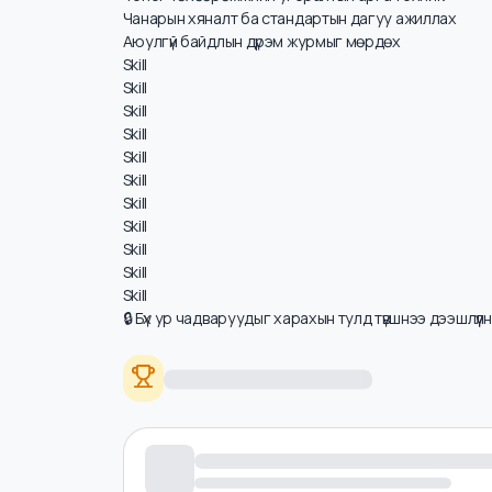
Цалинд нөлөөлөх ур чадварууд
Гар урлалын ур чадвар ба нарийн хөдөлгөөн
Тоног төхөөрөмжийн угсралтын арга техник
Чанарын хяналт ба стандартын дагуу ажиллах
Аюулгүй байдлын дүрэм журмыг мөрдөх
Skill
Skill
Skill
Skill
Skill
Skill
Skill
Skill
Skill
Skill
Skill
🔒 Бүх ур чадваруудыг харахын тулд түвшнээ дээшлүү