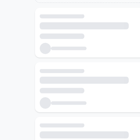
Холбоотой ажлын байрууд
Танд тохирох ажлын байруудыг хайж байна...