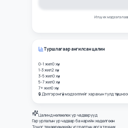
Илүү их мэдээлэ
Туршлагаар ангилсан цалин
0-1 жил
0
хүн
1-3 жил
2
хүн
3-5 жил
0
хүн
5-7 жил
0
хүн
7+ жил
0
хүн
🔒 Дэлгэрэнгүй мэдээллийг харахын тулд түвшнэ