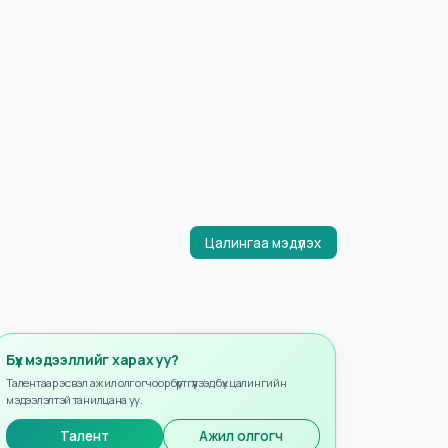
Цалингаа мэдүүлэх
Бүх мэдээллийг харах уу?
Талентаар эсвэл ажил олгогчоор бүртгүүлээд бүх цалингийн
мэдээлэлтэй танилцана уу.