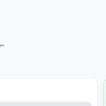
 угсрагч