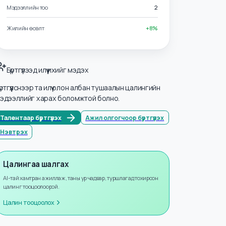
Салбарууд
Бусад мэргэжил
Мэдээллийн тоо
2
Жилийн өсөлт
+
8
%
Бүртгүүлээд илүү ихийг мэдэх
Бүртгүүлснээр та илүү олон албан тушаалын цалингийн
мэдээллийг харах боломжтой болно.
Талентаар бүртгүүлэх
Ажил олгогчоор бүртгүүлэх
Нэвтрэх
Цалингаа шалгах
AI-тай хамтран ажиллаж, таны ур чадвар, туршлагад тохирсон