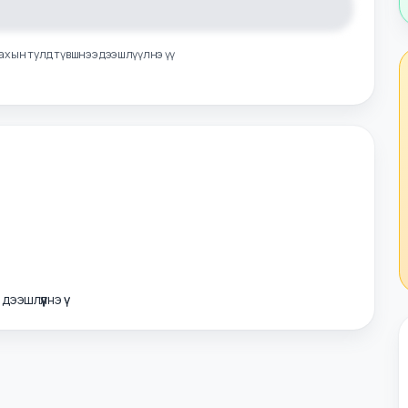
л авахын тулд түвшнээ дээшлүүлнэ үү
э дээшлүүлнэ үү