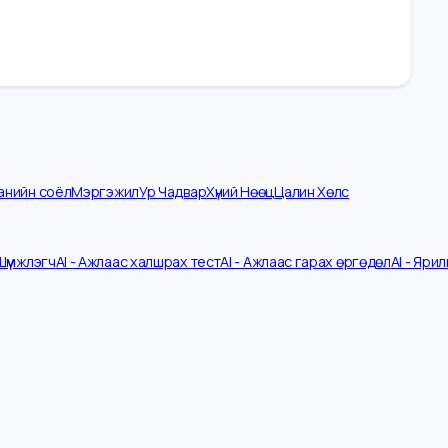
омпанийн соёл
Мэргэжил
Ур Чадвар
Хүний Нөөц
Цалин Хөлс
 CV Шүүмжлэгч
AI - Ажлаас халшрах тест
AI - Ажлаас гарах өргөдөл
A