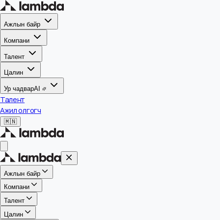
Ажлын байр
Компани
Талент
Цалин
Ур чадвар
AI
Талент
Ажил олгогч
🇲🇳
Ажлын байр
Компани
Талент