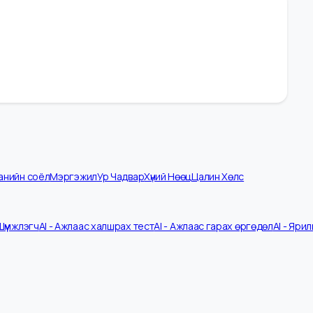
омпанийн соёл
Мэргэжил
Ур Чадвар
Хүний Нөөц
Цалин Хөлс