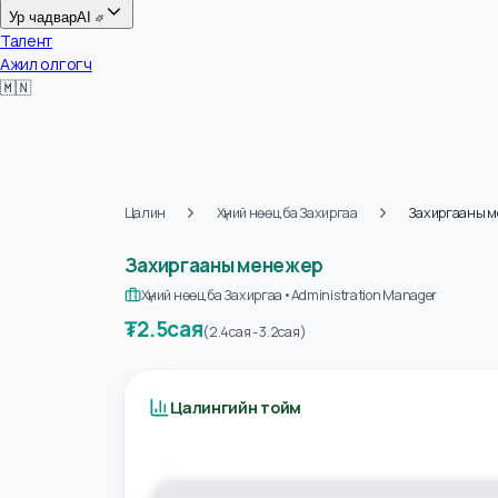
Цалин
Ур чадвар
AI
Талент
Ажил олгогч
🇲🇳
Цалин
Хүний нөөц ба Захиргаа
Захиргаа
Захиргааны менежер
Хүний нөөц ба Захиргаа
•
Administration Manager
₮
2.5сая
(
2.4сая
-
3.2сая
)
Цалингийн тойм