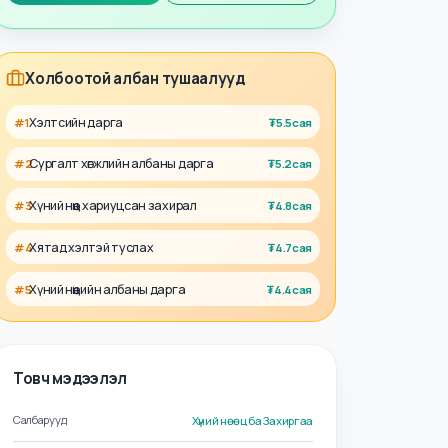
Талент
Ажил олгогч
Холбоотой албан тушаалууд
Хэлтсийн дарга
#
1
₮
5.5сая
Сургалт хөгжлийн албаны дарга
#
2
₮
5.2сая
Хүний нөөц хариуцсан захирал
#
3
₮
4.8сая
Хятад хэлтэй туслах
#
4
₮
4.7сая
Хүний нөөцийн албаны дарга
#
5
₮
4.4сая
Товч мэдээлэл