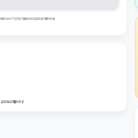
лэл авахын тулд түвшнээ дээшлүүлнэ үү
э дээшлүүлнэ үү