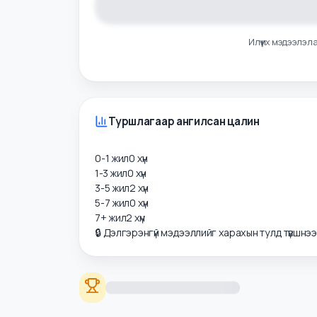
Илүү их мэдээ
Туршлагаар ангилсан цалин
0-1 жил
0
хүн
1-3 жил
0
хүн
3-5 жил
2
хүн
5-7 жил
0
хүн
7+ жил
2
хүн
🔒 Дэлгэрэнгүй мэдээллийг харахын тулд түвшнэ