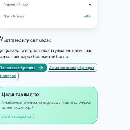
Салбарууд
Хүний нөөц ба Захиргаа
Мэдээллийн тоо
4
Жилийн өсөлт
+
8
%
Бүртгүүлээд илүү ихийг мэдэх
Бүртгүүлснээр та илүү олон албан тушаалын цалингийн
мэдээллийг харах боломжтой болно.
Талентаар бүртгүүлэх
Ажил олгогчоор бүртгүүлэх
Нэвтрэх
Цалингаа шалгах
AI-тай хамтран ажиллаж, таны ур чадвар, туршлагад тохирсон