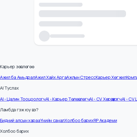
Карьер зөвлөгөө
Ажил ба Амьдрал
Ажил Хайх Арга
Ажлын Стресс
Карьер Хөгжил
К
AI Туслах