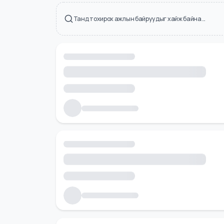
Холбоотой ажлын байрууд
Танд тохирох ажлын байруудыг хайж байна...