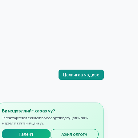
Цалингаа мэдүүлэх
Бүх мэдээллийг харах уу?
Талентаар эсвэл ажил олгогчоор бүртгүүлээд бүх цалингийн
мэдээлэлтэй танилцана уу.