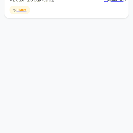
₮
2 cая - 2.5 cая
/
сард
18 өдрийн өмнө
✨
Шинэ