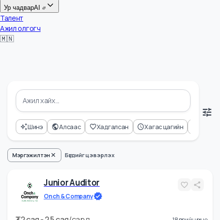
Цалин
Ур чадвар
AI
Талент
Ажил олгогч
🇲🇳
Шинэ
Алсаас
Хадгалсан
Хагас цагийн
Өнд
Мэргэжилтэн
Бүгдийг цэвэрлэх
Junior Auditor
Onch & Company