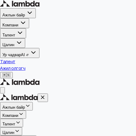
Ажлын байр
Компани
Талент
Цалин
Ур чадвар
AI
Талент
Ажил олгогч
🇲🇳
Ажлын байр
Компани
Талент