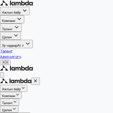
Ажлын байр
Компани
Талент
Цалин
Ур чадвар
AI
Талент
Ажил олгогч
🇲🇳
Ажлын байр
Компани
Талент