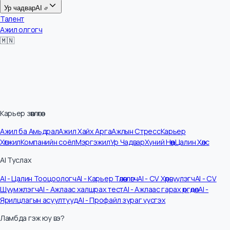
Цалин
Ур чадвар
AI
Талент
Ажил олгогч
🇲🇳
Карьер зөвлөгөө
Ажил ба Амьдрал
Ажил Хайх Арга
Ажлын Стресс
Карьер
Хөгжил
Компанийн соёл
Мэргэжил
Ур Чадвар
Хүний Нөөц
Цалин Хөлс
AI Туслах
AI - Цалин Тооцоологч
AI - Карьер Төлөвлөгч
AI - CV Хөрвүүлэгч
AI - CV
Шүүмжлэгч
AI - Ажлаас халшрах тест
AI - Ажлаас гарах өргөдөл
AI -
Ярилцлагын асуултууд
AI - Профайл зураг үүсгэх