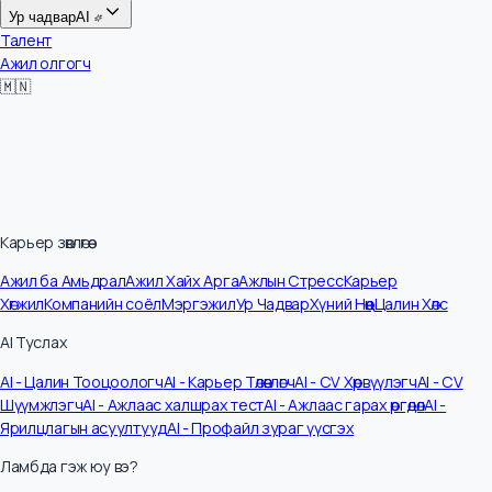
Цалин
Ур чадвар
AI
Талент
Ажил олгогч
🇲🇳
Карьер зөвлөгөө
Ажил ба Амьдрал
Ажил Хайх Арга
Ажлын Стресс
Карьер
Хөгжил
Компанийн соёл
Мэргэжил
Ур Чадвар
Хүний Нөөц
Цалин Хөлс
AI Туслах
AI - Цалин Тооцоологч
AI - Карьер Төлөвлөгч
AI - CV Хөрвүүлэгч
AI - CV
Шүүмжлэгч
AI - Ажлаас халшрах тест
AI - Ажлаас гарах өргөдөл
AI -
Ярилцлагын асуултууд
AI - Профайл зураг үүсгэх