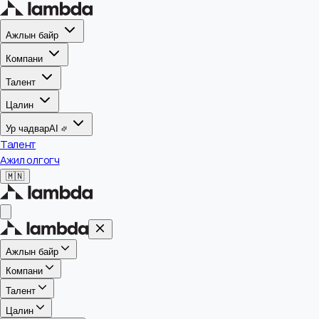
Ажлын байр
Компани
Талент
Цалин
Ур чадвар
AI
Талент
Ажил олгогч
🇲🇳
Ажлын байр
Компани
Талент