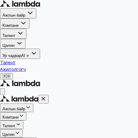
Ажлын байр
Компани
Талент
Цалин
Ур чадвар
AI
Талент
Ажил олгогч
🇲🇳
Ажлын байр
Компани
Талент