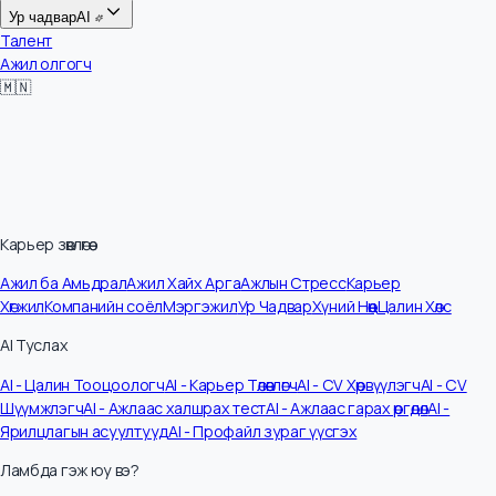
Цалин
Ур чадвар
AI
Талент
Ажил олгогч
🇲🇳
Карьер зөвлөгөө
Ажил ба Амьдрал
Ажил Хайх Арга
Ажлын Стресс
Карьер
Хөгжил
Компанийн соёл
Мэргэжил
Ур Чадвар
Хүний Нөөц
Цалин Хөлс
AI Туслах
AI - Цалин Тооцоологч
AI - Карьер Төлөвлөгч
AI - CV Хөрвүүлэгч
AI - CV
Шүүмжлэгч
AI - Ажлаас халшрах тест
AI - Ажлаас гарах өргөдөл
AI -
Ярилцлагын асуултууд
AI - Профайл зураг үүсгэх