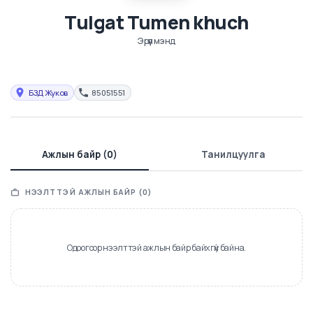
Tulgat Tumen khuch
Эрүүл мэнд
БЗД Жуков
85051551
Ажлын байр (0)
Танилцуулга
НЭЭЛТТЭЙ АЖЛЫН БАЙР (0)
Одоогоор нээлттэй ажлын байр байхгүй байна.