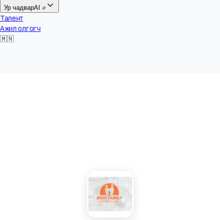
Цалин
Ур чадвар
AI
Талент
Ажил олгогч
🇲🇳