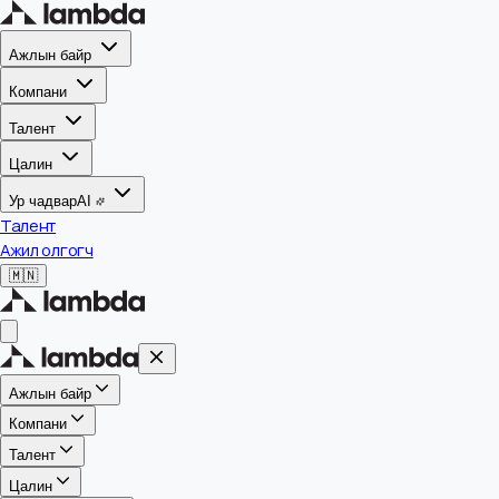
Ажлын байр
Компани
Талент
Цалин
Ур чадвар
AI
Талент
Ажил олгогч
🇲🇳
Ажлын байр
Компани
Талент