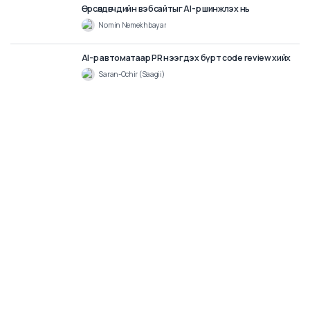
AI-аар контентыг дахин ашиглах ба автоматжуулах
Saran-Ochir (Saagii)
7
min
AI ашиглан видео контентийг дараагийн түвшинд
бүтээх
Khongorzul Tuvshinkhuu
12
min
Өрсөлдөгчдийн вэбсайтыг AI-р шинжлэх нь
Nomin Nemekhbayar
3
min
AI-р автоматаар PR нээгдэх бүрт code review хийх
Saran-Ochir (Saagii)