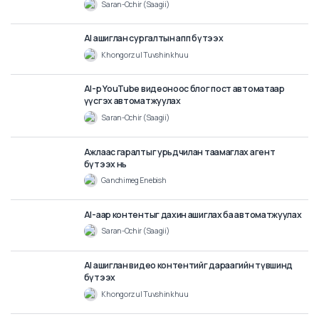
10
min
AI ашиглан Оюутнуудад Deadline Сануулах Имэйл
Автоматаар Илгээх
Nomin Nemekhbayar
5
min
AI-р өрсөлдөгч creator судлах
Saran-Ochir (Saagii)
8
min
AI ашиглан сургалтын апп бүтээх
Khongorzul Tuvshinkhuu
3
min
AI-р YouTube видеоноос блог пост автоматаар
үүсгэх автоматжуулах
Saran-Ochir (Saagii)
32
min
Ажлаас гаралтыг урьдчилан таамаглах агент
бүтээх нь
Ganchimeg Enebish
3
min