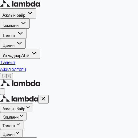
Ажлын байр
Компани
Талент
Цалин
Ур чадвар
AI
Талент
Ажил олгогч
🇲🇳
Ажлын байр
Компани
Талент