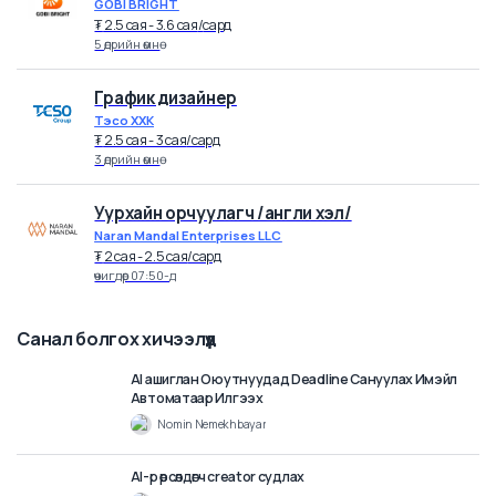
Могул Групп
₮
3 cая - 3.5 cая
/
сард
9 өдрийн өмнө
Хятад хэлний орчуулагч
GOBI BRIGHT
₮
2.5 cая - 3.6 cая
/
сард
5 өдрийн өмнө
График дизайнер
Тэсо ХХК
₮
2.5 cая - 3 cая
/
сард
3 өдрийн өмнө
Уурхайн орчуулагч /англи хэл/
Naran Mandal Enterprises LLC
₮
2 cая - 2.5 cая
/
сард
өчигдөр 07:50-д
Санал болгох хичээлүүд