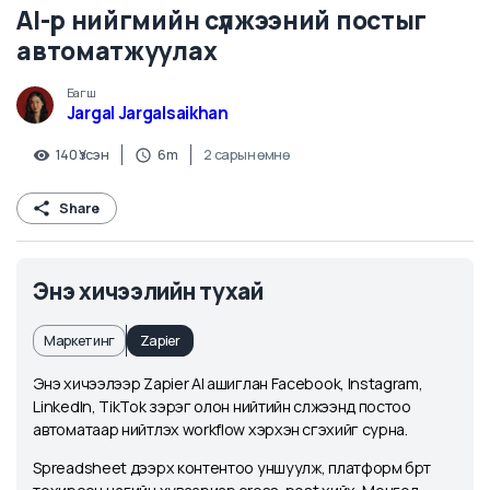
AI-р нийгмийн сүлжээний постыг
автоматжуулах
Багш
Jargal Jargalsaikhan
140
Үзсэн
6m
2 сарын өмнө
Share
Энэ хичээлийн тухай
Маркетинг
Zapier
Энэ хичээлээр Zapier AI ашиглан Facebook, Instagram,
LinkedIn, TikTok зэрэг олон нийтийн сүлжээнд постоо