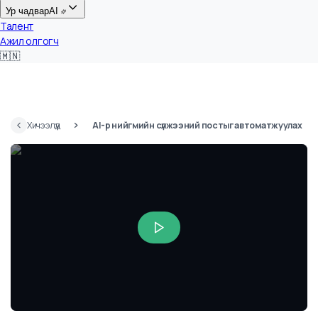
Цалин
Ур чадвар
AI
Талент
Ажил олгогч
🇲🇳
Хичээлүүд
AI-р нийгмийн сүлжээний постыг автоматжуулах