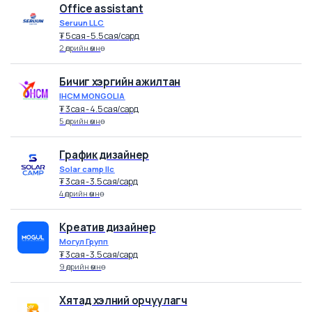
"Монголын Алт" (МАК) ХХК
₮
4.5 cая - 6.5 cая
/
сард
4 өдрийн өмнө
Office assistant
Seruun LLC
₮
5 cая - 5.5 cая
/
сард
2 өдрийн өмнө
Бичиг хэргийн ажилтан
IHCM MONGOLIA
₮
3 cая - 4.5 cая
/
сард
5 өдрийн өмнө
График дизайнер
Solar camp llc
₮
3 cая - 3.5 cая
/
сард
4 өдрийн өмнө
Креатив дизайнер