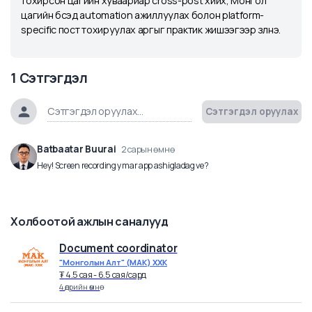
автоматаар нийтлэх workflow хэрхэн үүсгэхийг сурна.
Spreadsheet дээрх контентоо уншуулж, платформ бүрт
тохирсон цагийн хуваариар cross-post хийх, Монгол
цагийн бүсэд automation ажиллуулах болон platform-
specific пост тохируулах аргыг практик жишээгээр үзүүлнэ.
1
Сэтгэгдэл
Сэтгэгдэл оруула
Batbaatar Buurai
2 сарын өмнө
Hey! Screen recording ymar app ashigladag ve?
Холбоотой ажлын саналууд
Document coordinator