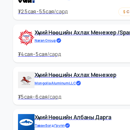
Talent Hub Mongolia
₮
4.5 cая - 5 cая
/
сард
Хүний Нөөцийн Менежер
Ger content group
₮
2.5 cая - 5.5 cая
/
сард
Хүний Нөөцийн Ахлах Менежер
Naran Group
₮
4 cая - 5 cая
/
сард
Хүний Нөөцийн Ахлах Менежер