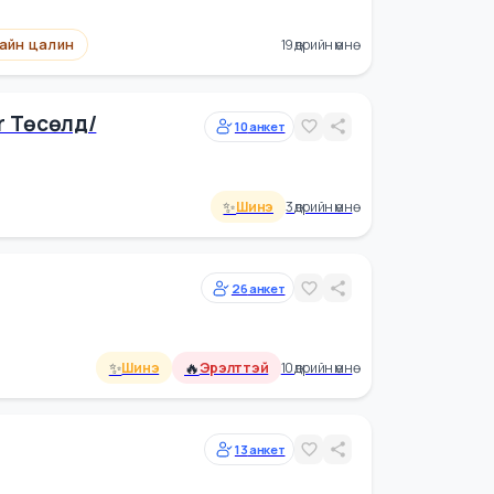
Сайн цалин
14 өдрийн өмнө
35
анкет
Сайн цалин
19 өдрийн өмнө
 /spar Төсөлд/
10
анкет
✨
Шинэ
3 өдрийн өмнө
26
анкет