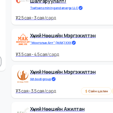
Хүний Нөөцийн Мэргэжилтэн /
Шалгаруулалт/
Tsetsens mining and energy LLC
₮
2.5 cая - 3 cая
/
сард
н
Хүний Нөөцийн Мэргэжилтэн
"Монголын Алт" (МАК) ХХК
₮
3.5 cая - 4.5 cая
/
сард
Хүний Нөөцийн Мэргэжилтэн
Ikh bodi group
₮
3 cая - 3.5 cая
/
сард
Сайн ц