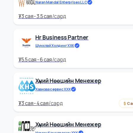
₮
3 cая - 4 cая
/
сард
Уурхайн Хүний Нөөцийн Ахлах
Naran Mandal Enterprises LLC
₮
3 cая - 3.5 cая
/
сард
Hr Business Partner
Шунхлай Холдинг ХХК
₮
5.5 cая - 6 cая
/
сард
Хүний Нөөцийн Менежер
Хаанзаа сервис ХХК