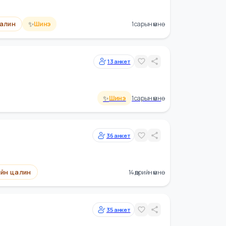
Сайн цалин
1 сарын өмнө
6
анкет
✨
Сайн цалин
Шинэ
1 сарын өмнө
13
анкет
✨
Шинэ
1 сарын өмнө
ежер
36
анкет