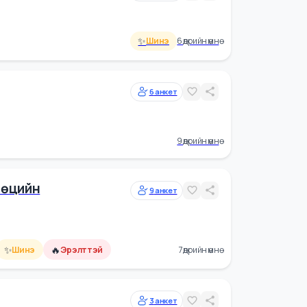
2
анкет
✨
Шинэ
6 өдрийн өмнө
6
анкет
9 өдрийн өмнө
ний Нөөцийн
9
анкет