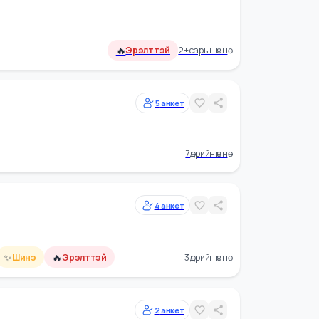
сонгон
14
анкет
🔥
Эрэлттэй
2+ сарын өмнө
5
анкет
7 өдрийн өмнө
4
анкет
✨
🔥
алин
Шинэ
Эрэлттэй
3 өдрийн өмнө