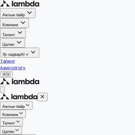
Ажлын байр
Компани
Талент
Цалин
Ур чадвар
AI
Талент
Ажил олгогч
🇲🇳
Ажлын байр
Компани
Талент