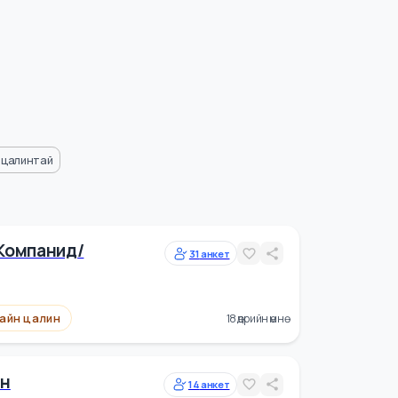
Өндөр цалинтай
охин Компанид/
31
анкет
Сайн цалин
18 өдрийн өмнө