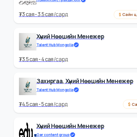
₮
3 cая - 4 cая
/
сард
Хүний Нөөцийн Менежер
Номин Констракшн ХХК
₮
3 cая - 3.5 cая
/
сард
Хүний Нөөцийн Менежер
Talent Hub Mongolia
₮
3.5 cая - 4 cая
/
сард
Захиргаа, Хүний Нөөцийн Мен