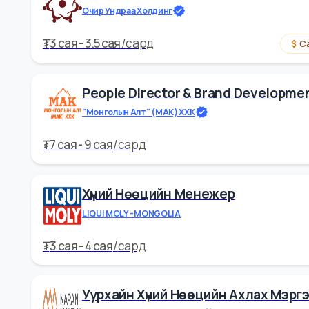
₮
3 cая - 3.5 cая
/
сард
Сайн ц
Хүний Нөөцийн Мэргэжилтэн
Очир Ундраа Холдинг
₮
3 cая - 3.5 cая
/
сард
People Director & Brand Deve
"Монголын Алт" (МАК) ХХК
₮
7 cая - 9 cая
/
сард
Хүний Нөөцийн Менежер
LIQUI MOLY -MONGOLIA