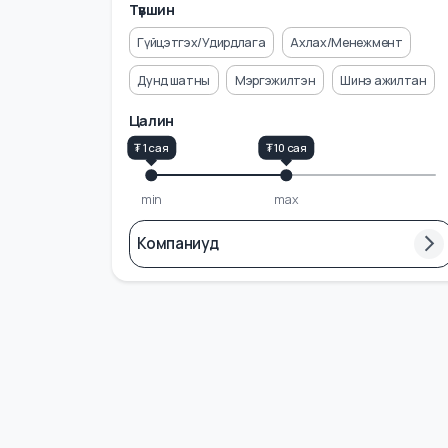
Үйлчилгээ
Дизайн/Контент
+ Бусад 11
Түвшин
Гүйцэтгэх/Удирдлага
Ахлах/Менежмент
Дунд шатны
Мэргэжилтэн
Шинэ ажилта
Цалин
₮ 1 сая
₮ 10 сая
min
max
Компаниуд