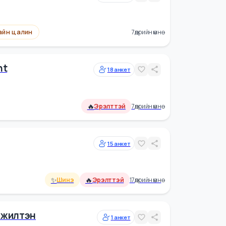
✨
🔥
алин
Шинэ
Эрэлттэй
7 өдрийн өмнө
3
анкет
Сайн цалин
7 өдрийн өмнө
lopment
18
анкет
🔥
Эрэлттэй
7 өдрийн өмнө
15
анкет