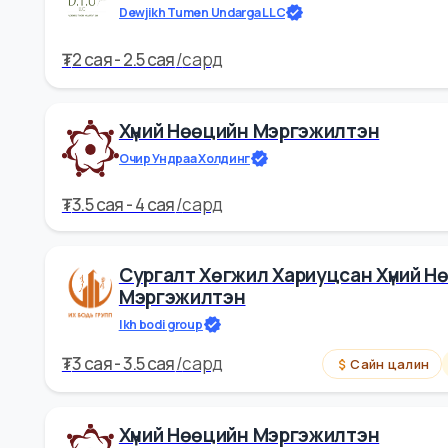
Хүний Нөөцийн Ажилтан
Dewjikh Tumen Undarga LLC
₮
2 cая - 2.5 cая
/
сард
Хүний Нөөцийн Мэргэжилтэн
Очир Ундраа Холдинг
₮
3.5 cая - 4 cая
/
сард
Сургалт Хөгжил Хариуцсан Хү
Мэргэжилтэн
Ikh bodi group