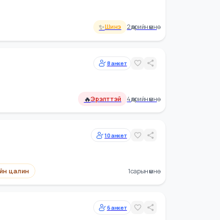
✨
🔥
Шинэ
Эрэлттэй
17 өдрийн өмнө
 Мэргэжилтэн
1
анкет
✨
Шинэ
2 өдрийн өмнө
8
анкет
🔥
Эрэлттэй
4 өдрийн өмнө
10
анкет