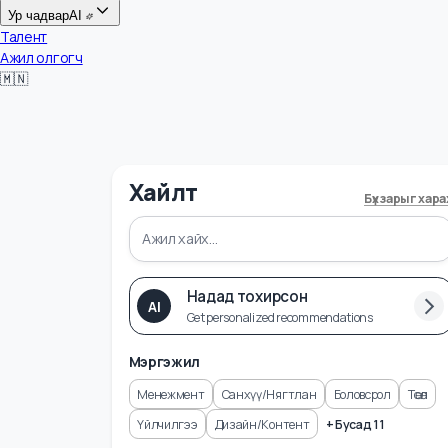
Цалин
Ур чадвар
AI
Талент
Ажил олгогч
🇲🇳
Хайлт
Бүх зарыг 
Надад тохирсон
AI
Get personalized recommendations
Мэргэжил
Менежмент
Санхүү/Нягтлан
Боловсрол
Төсө