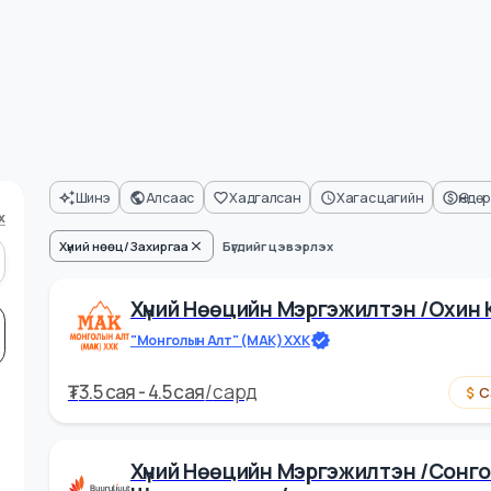
Шинэ
Алсаас
Хадгалсан
Хагас цагийн
харах
Хүний нөөц/Захиргаа
Бүгдийг цэвэрлэх
Хүний Нөөцийн Мэргэжилтэн /
"Монголын Алт" (МАК) ХХК
₮
3.5 cая - 4.5 cая
/
сард
л