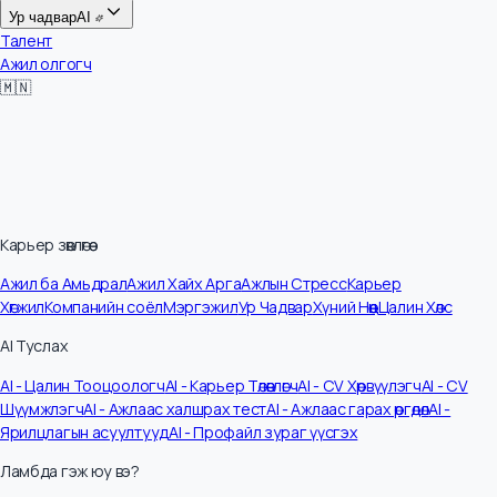
Цалин
Ур чадвар
AI
Талент
Ажил олгогч
🇲🇳
Карьер зөвлөгөө
Ажил ба Амьдрал
Ажил Хайх Арга
Ажлын Стресс
Карьер
Хөгжил
Компанийн соёл
Мэргэжил
Ур Чадвар
Хүний Нөөц
Цалин Хөлс
AI Туслах
AI - Цалин Тооцоологч
AI - Карьер Төлөвлөгч
AI - CV Хөрвүүлэгч
AI - CV
Шүүмжлэгч
AI - Ажлаас халшрах тест
AI - Ажлаас гарах өргөдөл
AI -
Ярилцлагын асуултууд
AI - Профайл зураг үүсгэх