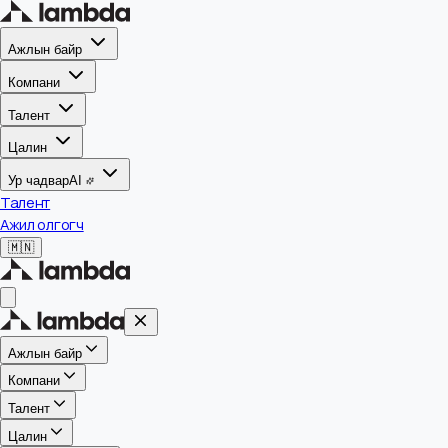
Ажлын байр
Компани
Талент
Цалин
Ур чадвар
AI
Талент
Ажил олгогч
🇲🇳
Ажлын байр
Компани
Талент