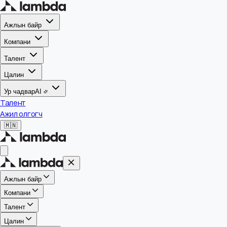
Ажлын байр
Компани
Талент
Цалин
Ур чадвар
AI
Талент
Ажил олгогч
🇲🇳
Ажлын байр
Компани
Талент