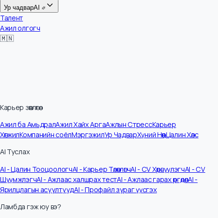
Цалин
Ур чадвар
AI
Талент
Ажил олгогч
🇲🇳
Карьер зөвлөгөө
Ажил ба Амьдрал
Ажил Хайх Арга
Ажлын Стресс
Карьер
Хөгжил
Компанийн соёл
Мэргэжил
Ур Чадвар
Хүний Нөөц
Цалин Хөлс
AI Туслах
AI - Цалин Тооцоологч
AI - Карьер Төлөвлөгч
AI - CV Хөрвүүлэгч
AI - CV
Шүүмжлэгч
AI - Ажлаас халшрах тест
AI - Ажлаас гарах өргөдөл
AI -
Ярилцлагын асуултууд
AI - Профайл зураг үүсгэх