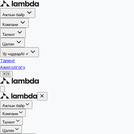
Ажлын байр
Компани
Талент
Цалин
Ур чадвар
AI
Талент
Ажил олгогч
🇲🇳
Ажлын байр
Компани
Талент