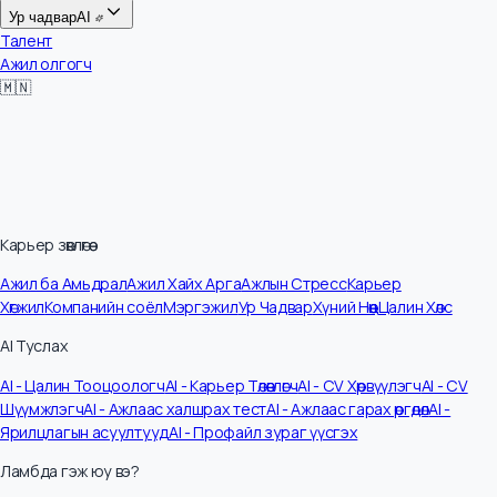
Цалин
Ур чадвар
AI
Талент
Ажил олгогч
🇲🇳
Карьер зөвлөгөө
Ажил ба Амьдрал
Ажил Хайх Арга
Ажлын Стресс
Карьер
Хөгжил
Компанийн соёл
Мэргэжил
Ур Чадвар
Хүний Нөөц
Цалин Хөлс
AI Туслах
AI - Цалин Тооцоологч
AI - Карьер Төлөвлөгч
AI - CV Хөрвүүлэгч
AI - CV
Шүүмжлэгч
AI - Ажлаас халшрах тест
AI - Ажлаас гарах өргөдөл
AI -
Ярилцлагын асуултууд
AI - Профайл зураг үүсгэх