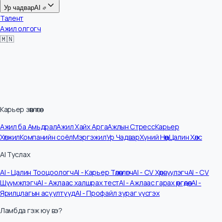
Цалин
Ур чадвар
AI
Талент
Ажил олгогч
🇲🇳
Карьер зөвлөгөө
Ажил ба Амьдрал
Ажил Хайх Арга
Ажлын Стресс
Карьер
Хөгжил
Компанийн соёл
Мэргэжил
Ур Чадвар
Хүний Нөөц
Цалин Хөлс
AI Туслах
AI - Цалин Тооцоологч
AI - Карьер Төлөвлөгч
AI - CV Хөрвүүлэгч
AI - CV
Шүүмжлэгч
AI - Ажлаас халшрах тест
AI - Ажлаас гарах өргөдөл
AI -
Ярилцлагын асуултууд
AI - Профайл зураг үүсгэх