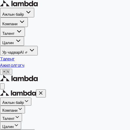
Ажлын байр
Компани
Талент
Цалин
Ур чадвар
AI
Талент
Ажил олгогч
🇲🇳
Ажлын байр
Компани
Талент