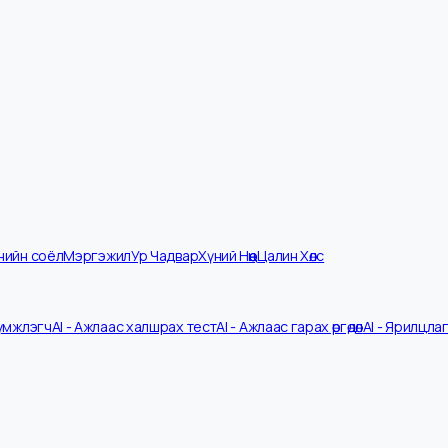
мпанийн соёл
Мэргэжил
Ур Чадвар
Хүний Нөөц
Цалин Хөлс
V Шүүмжлэгч
AI - Ажлаас халшрах тест
AI - Ажлаас гарах өргөдөл
AI - 