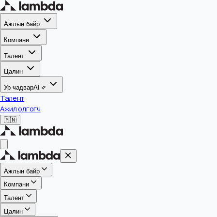
Ажлын байр
Компани
Талент
Цалин
Ур чадвар
AI
Талент
Ажил олгогч
🇲🇳
Ажлын байр
Компани
Талент