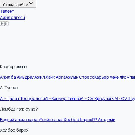
Цалин
Ур чадвар
AI
Талент
Ажил олгогч
🇲🇳
Карьер зөвлөгөө
Ажил ба Амьдрал
Ажил Хайх Арга
Ажлын Стресс
Карьер Хөгжил
Ко
AI Туслах
AI - Цалин Тооцоологч
AI - Карьер Төлөвлөгч
AI - CV Хөрвүүлэгч
AI - C
Ламбда гэж юу вэ?
Бидний алсын хараа
Үнийн санал
Холбоо барих
RP Академи